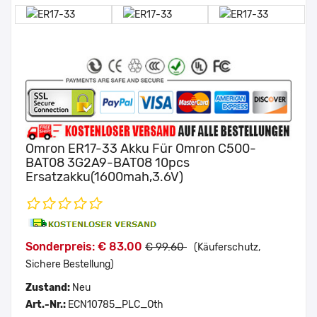
Omron ER17-33 Akku Für Omron C500-
BAT08 3G2A9-BAT08 10pcs
Ersatzakku(1600mah,3.6V)
Sonderpreis: € 83.00
€ 99.60
(Käuferschutz,
Sichere Bestellung)
Zustand:
Neu
Art.-Nr.:
ECN10785_PLC_Oth