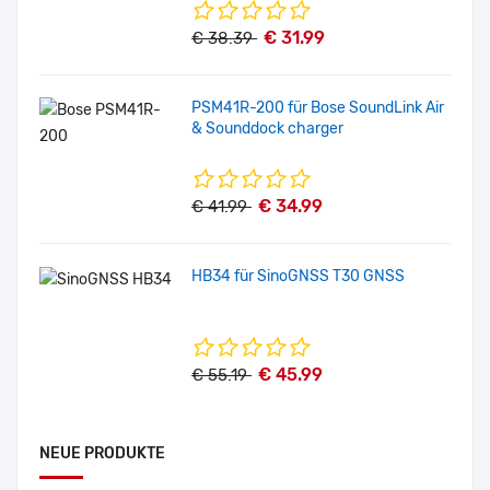
€ 31.99
€ 38.39
PSM41R-200 für Bose SoundLink Air
& Sounddock charger
€ 34.99
€ 41.99
HB34 für SinoGNSS T30 GNSS
€ 45.99
€ 55.19
NEUE PRODUKTE