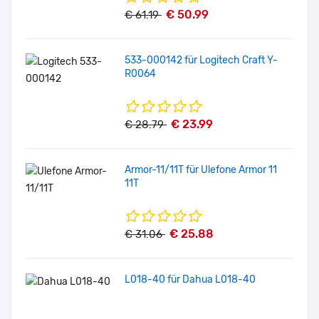
€ 50.99
€ 61.19
533-000142 für Logitech Craft Y-
R0064
€ 23.99
€ 28.79
Armor-11/11T für Ulefone Armor 11
11T
€ 25.88
€ 31.06
L018-40 für Dahua L018-40