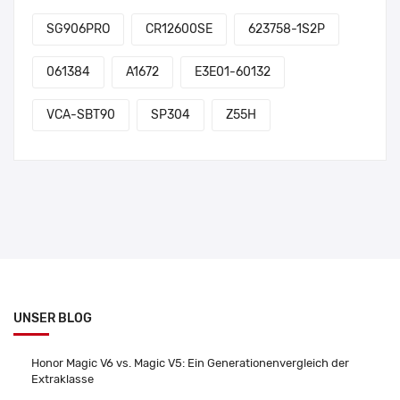
SG906PRO
CR12600SE
623758-1S2P
061384
A1672
E3E01-60132
VCA-SBT90
SP304
Z55H
UNSER BLOG
Honor Magic V6 vs. Magic V5: Ein Generationenvergleich der
Extraklasse