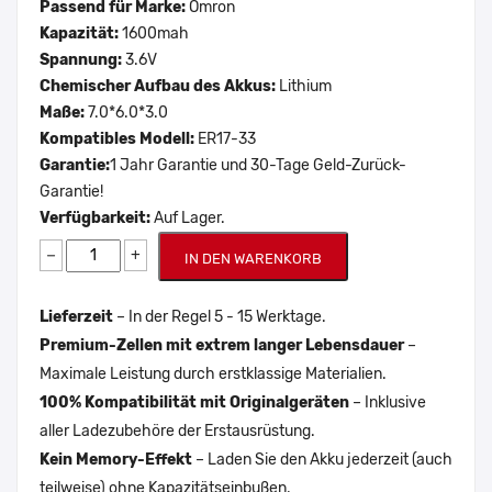
Passend für Marke:
Omron
Kapazität:
1600mah
Spannung:
3.6V
Chemischer Aufbau des Akkus:
Lithium
Maße:
7.0*6.0*3.0
Kompatibles Modell:
ER17-33
Garantie:
1 Jahr Garantie und 30-Tage Geld-Zurück-
Garantie!
Verfügbarkeit:
Auf Lager.
−
+
IN DEN WARENKORB
Lieferzeit
– In der Regel 5 - 15 Werktage.
Premium-Zellen mit extrem langer Lebensdauer
–
Maximale Leistung durch erstklassige Materialien.
100% Kompatibilität mit Originalgeräten
– Inklusive
aller Ladezubehöre der Erstausrüstung.
Kein Memory-Effekt
– Laden Sie den Akku jederzeit (auch
teilweise) ohne Kapazitätseinbußen.