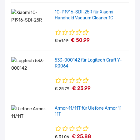
1C-P1916-SDI-25R für Xiaomi
Handheld Vacuum Cleaner 1C
€ 50.99
€ 61.19
533-000142 für Logitech Craft Y-
R0064
€ 23.99
€ 28.79
Armor-11/11T für Ulefone Armor 11
11T
€ 25.88
€ 31.06