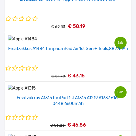
€ 58.19
€ 69.83
Sale
Ersatzakkus A1484 für ipad5 iPad Air 1st Gen + Tools,8827mAh
€ 43.15
€ 51.78
Sale
Ersatzakkus A1315 für iPad 1st A1315 A1219 A1337 616-
0448,6600mAh
€ 46.86
€ 56.23