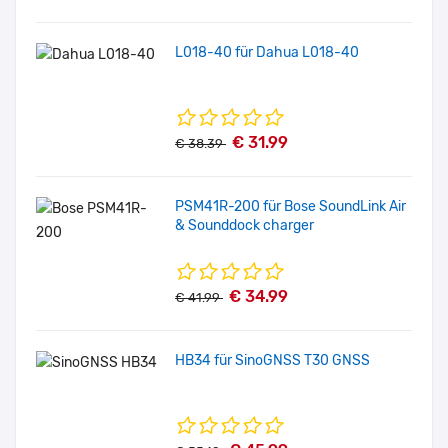
L018-40 für Dahua L018-40
€ 31.99
€ 38.39
PSM41R-200 für Bose SoundLink Air
& Sounddock charger
€ 34.99
€ 41.99
HB34 für SinoGNSS T30 GNSS