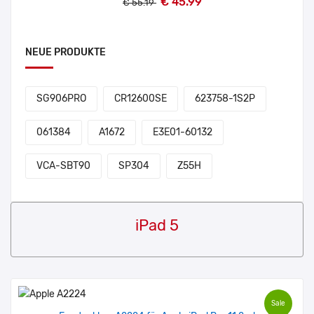
€ 45.99
€ 55.19
NEUE PRODUKTE
SG906PRO
CR12600SE
623758-1S2P
061384
A1672
E3E01-60132
VCA-SBT90
SP304
Z55H
iPad 5
Sale