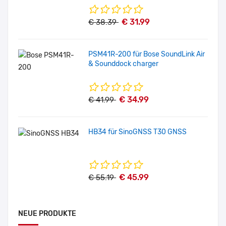
€ 31.99
€ 38.39
PSM41R-200 für Bose SoundLink Air
& Sounddock charger
€ 34.99
€ 41.99
HB34 für SinoGNSS T30 GNSS
€ 45.99
€ 55.19
NEUE PRODUKTE