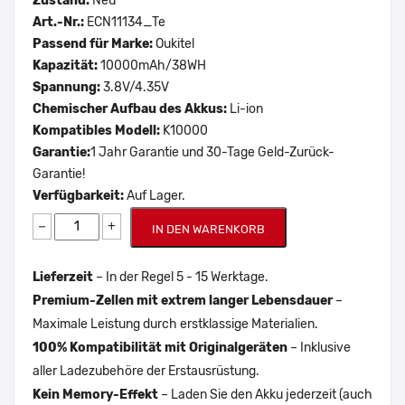
Zustand:
Neu
Art.-Nr.:
ECN11134_Te
Passend für Marke:
Oukitel
Kapazität:
10000mAh/38WH
Spannung:
3.8V/4.35V
Chemischer Aufbau des Akkus:
Li-ion
Kompatibles Modell:
K10000
Garantie:
1 Jahr Garantie und 30-Tage Geld-Zurück-
Garantie!
Verfügbarkeit:
Auf Lager.
−
+
IN DEN WARENKORB
Lieferzeit
– In der Regel 5 - 15 Werktage.
Premium-Zellen mit extrem langer Lebensdauer
–
Maximale Leistung durch erstklassige Materialien.
100% Kompatibilität mit Originalgeräten
– Inklusive
aller Ladezubehöre der Erstausrüstung.
Kein Memory-Effekt
– Laden Sie den Akku jederzeit (auch