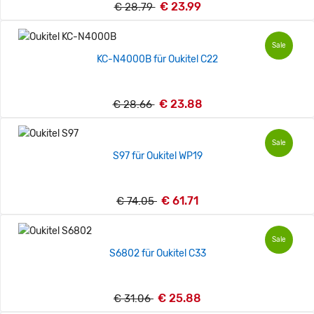
€ 23.99
€ 28.79
Sale
KC-N4000B für Oukitel C22
€ 23.88
€ 28.66
Sale
S97 für Oukitel WP19
€ 61.71
€ 74.05
Sale
S6802 für Oukitel C33
€ 25.88
€ 31.06