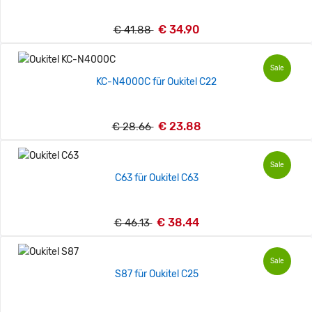
€ 34.90
€ 41.88
Sale
KC-N4000C für Oukitel C22
€ 23.88
€ 28.66
Sale
C63 für Oukitel C63
€ 38.44
€ 46.13
Sale
S87 für Oukitel C25