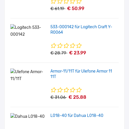
€ 50.99
€ 61.19
533-000142 für Logitech Craft Y-
R0064
€ 23.99
€ 28.79
Armor-11/11T für Ulefone Armor 11
11T
€ 25.88
€ 31.06
L018-40 für Dahua L018-40