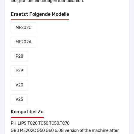
lediglich der eindeutigen Identifikation.
Ersetzt Folgende Modelle
ME202C
ME202A
P28
P29
V20
V25
Kompatibel Zu
PHILIPS TC20,TC30,TC50,TC70
G80 ME202C G50 G60 6.08 version of the machine after