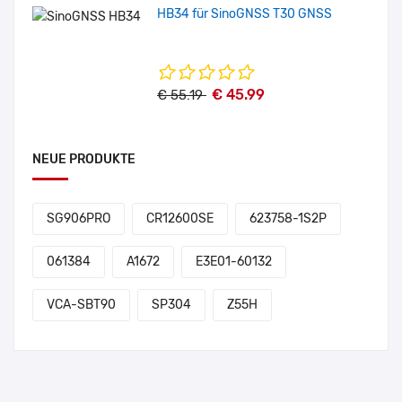
HB34 für SinoGNSS T30 GNSS
€ 45.99
€ 55.19
NEUE PRODUKTE
SG906PRO
CR12600SE
623758-1S2P
061384
A1672
E3E01-60132
VCA-SBT90
SP304
Z55H