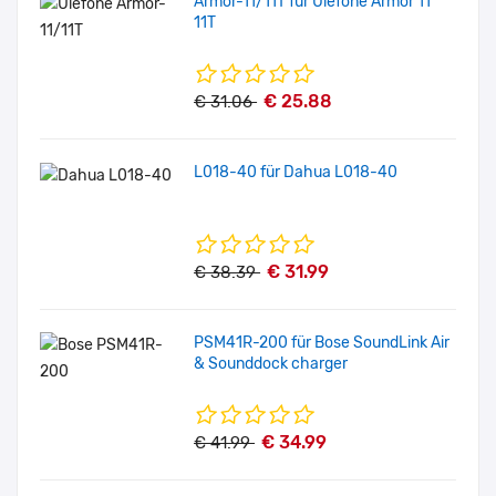
Armor-11/11T für Ulefone Armor 11
11T
€ 25.88
€ 31.06
L018-40 für Dahua L018-40
€ 31.99
€ 38.39
PSM41R-200 für Bose SoundLink Air
& Sounddock charger
€ 34.99
€ 41.99