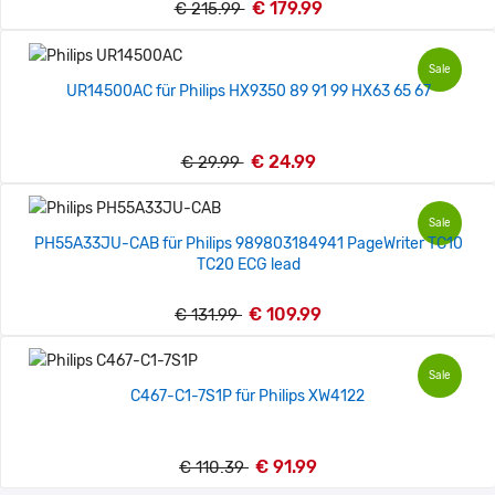
€ 179.99
€ 215.99
Sale
UR14500AC für Philips HX9350 89 91 99 HX63 65 67
€ 24.99
€ 29.99
Sale
PH55A33JU-CAB für Philips 989803184941 PageWriter TC10
TC20 ECG lead
€ 109.99
€ 131.99
Sale
C467-C1-7S1P für Philips XW4122
€ 91.99
€ 110.39