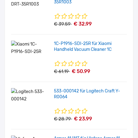
35R1003
€ 32.99
€ 39.59
1C-P1916-SDI-25R für Xiaomi
Handheld Vacuum Cleaner 1C
€ 50.99
€ 61.19
533-000142 für Logitech Craft Y-
R0064
€ 23.99
€ 28.79