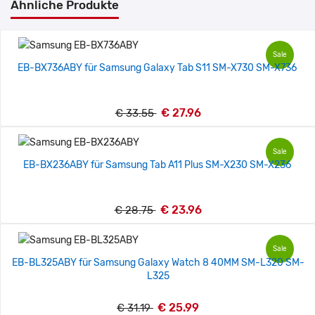
Ähnliche Produkte
Sale
EB-BX736ABY für Samsung Galaxy Tab S11 SM-X730 SM-X736
€ 27.96
€ 33.55
Sale
EB-BX236ABY für Samsung Tab A11 Plus SM-X230 SM-X236
€ 23.96
€ 28.75
Sale
EB-BL325ABY für Samsung Galaxy Watch 8 40MM SM-L320 SM-
L325
€ 25.99
€ 31.19