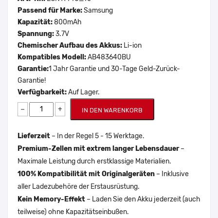
Passend für Marke:
Samsung
Kapazität:
800mAh
Spannung:
3.7V
Chemischer Aufbau des Akkus:
Li-ion
Kompatibles Modell:
AB483640BU
Garantie:
1 Jahr Garantie und 30-Tage Geld-Zurück-
Garantie!
Verfügbarkeit:
Auf Lager.
−
+
IN DEN WARENKORB
Lieferzeit
– In der Regel 5 - 15 Werktage.
Premium-Zellen mit extrem langer Lebensdauer
–
Maximale Leistung durch erstklassige Materialien.
100% Kompatibilität mit Originalgeräten
– Inklusive
aller Ladezubehöre der Erstausrüstung.
Kein Memory-Effekt
– Laden Sie den Akku jederzeit (auch
teilweise) ohne Kapazitätseinbußen.