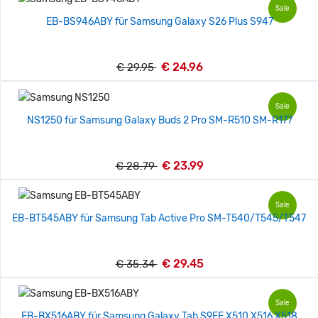
Sale
EB-BS946ABY für Samsung Galaxy S26 Plus S947
€ 24.96
€ 29.95
Sale
NS1250 für Samsung Galaxy Buds 2 Pro SM-R510 SM-R177
€ 23.99
€ 28.79
Sale
EB-BT545ABY für Samsung Tab Active Pro SM-T540/T545/T547
€ 29.45
€ 35.34
Sale
EB-BX516ABY für Samsung Galaxy Tab S9FE X510 X516 X518