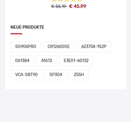
€ 45.99
€ 55.19
NEUE PRODUKTE
SG906PRO
CR12600SE
623758-1S2P
061384
A1672
E3E01-60132
VCA-SBT90
SP304
Z55H