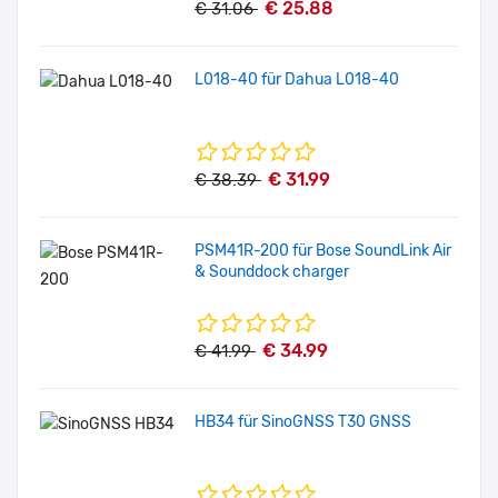
€ 25.88
€ 31.06
L018-40 für Dahua L018-40
€ 31.99
€ 38.39
PSM41R-200 für Bose SoundLink Air
& Sounddock charger
€ 34.99
€ 41.99
HB34 für SinoGNSS T30 GNSS