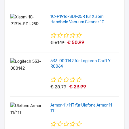
1C-P1916-SDI-25R für Xiaomi
Handheld Vacuum Cleaner 1C
€ 50.99
€ 61.19
533-000142 für Logitech Craft Y-
R0064
€ 23.99
€ 28.79
Armor-11/11T für Ulefone Armor 11
11T