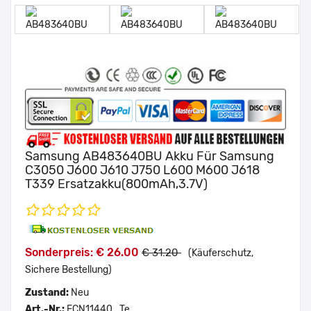
Samsung AB483640BU Akku Für Samsung
C3050 J600 J610 J750 L600 M600 J618
T339 Ersatzakku(800mAh,3.7V)
Sonderpreis: € 26.00
€ 31.20
(Käuferschutz,
Sichere Bestellung)
Zustand:
Neu
Art.-Nr.:
ECN11440_Te