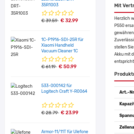
35R1003
Mit Vert
Herzlich 
€ 32.99
€ 39.59
P550 ersa
gewähren 
1C-P1916-SDI-25R für
Zuverlässi
Xiaomi Handheld
stellen Si
Vacuum Cleaner 1C
Akku mit 
entspricht
€ 50.99
€ 61.19
Produkt
533-000142 für
Logitech Craft Y-R0064
Art.-Nr
Kapazi
€ 23.99
€ 28.79
Spann
Zellena
Armor-11/11T für Ulefone