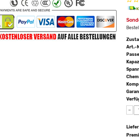
Sond
Bestel
Zust
Art.-N
Passe
Kapaz
Span
Chemi
Kompa
Garan
Verfü
−
Liefer
Premi