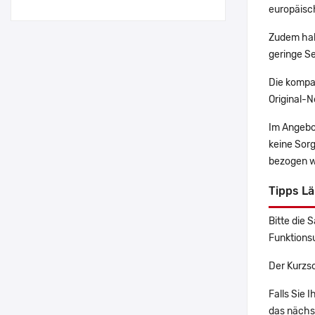
europäisch
Zudem hab
geringe Se
Die kompa
Original-N
Im Angebo
keine Sor
bezogen w
Tipps L
Bitte die 
Funktions
Der Kurzs
Falls Sie
das nächst