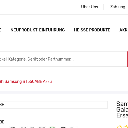
Über Uns
Zahlung
E
NEUPRODUKT-EINFÜHRUNG
HEISSE PRODUKTE
AKK
h Samsung BT550ABE Akku
Sam
Gal
Ers