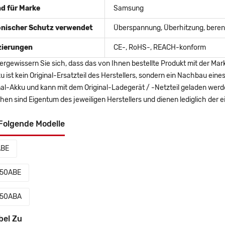
d für Marke
Samsung
onischer Schutz verwendet
Überspannung, Überhitzung, berent
izierungen
CE-, RoHS-, REACH-konform
ergewissern Sie sich, dass das von Ihnen bestellte Produkt mit der Mar
u ist kein Original-Ersatzteil des Herstellers, sondern ein Nachbau ei
nal-Akku und kann mit dem Original-Ladegerät / -Netzteil geladen wer
en sind Eigentum des jeweiligen Herstellers und dienen lediglich der ei
Folgende Modelle
ABE
550ABE
550ABA
bel Zu