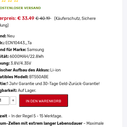
erpreis: € 33.49
€ 40.19
(Käuferschutz, Sichere
lung)
and:
Neu
r.:
ECN10443_Ta
nd für Marke:
Samsung
ität:
6000MAH/22.8Wh
nung:
3.8V/4.35V
scher Aufbau des Akkus:
Li-ion
tibles Modell:
BT550ABE
tie:
1 Jahr Garantie und 30-Tage Geld-Zurück-Garantie!
gbarkeit:
Auf Lager.
+
IN DEN WARENKORB
zeit
– In der Regel 5 - 15 Werktage.
um-Zellen mit extrem langer Lebensdauer
– Maximale