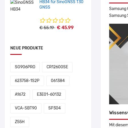
HB34 für SinoGNSS T30
GNSS
Samsung G
Samsung 
€ 45.99
€ 55.19
NEUE PRODUKTE
SG906PRO
CR12600SE
623758-1S2P
061384
A1672
E3E01-60132
VCA-SBT90
SP304
Wissens
Z55H
Mit diesem