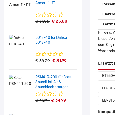
Armor 11 11T
Passen
Elektr
€ 25.88
€ 31.06
Zertif
Hinweis: V
L018-40 für Dahua
Dieser Akk
L018-40
dem Origi
Warenzeich
€ 31.99
€ 38.39
Ersetzt 
BT550
PSM41R-200 für Bose
SoundLink Air &
Sounddock charger
EB-BT
€ 34.99
€ 41.99
EB-BT
Kompati