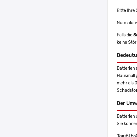
Bitte Ihre
Normalerw
Falls die
S
keine Stö
Bedeutu
Batterien 
Hausmüll 
mehr als 
Schadstoff
Der Umw
Batterien 
Sie könne
Tag:
BT550