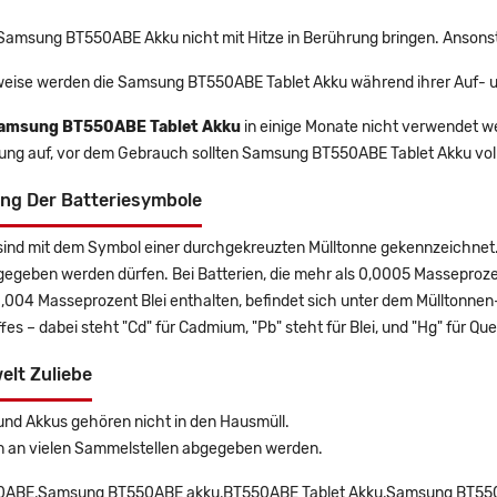
 Samsung BT550ABE Akku nicht mit Hitze in Berührung bringen. Ansonst
eise werden die Samsung BT550ABE Tablet Akku während ihrer Auf- u
amsung BT550ABE Tablet Akku
in einige Monate nicht verwendet wer
rung auf, vor dem Gebrauch sollten Samsung BT550ABE Tablet Akku vol
ng Der Batteriesymbole
sind mit dem Symbol einer durchgekreuzten Mülltonne gekennzeichnet. 
gegeben werden dürfen. Bei Batterien, die mehr als 0,0005 Masseproz
0,004 Masseprozent Blei enthalten, befindet sich unter dem Mülltonn
es – dabei steht "Cd" für Cadmium, "Pb" steht für Blei, und "Hg" für Que
elt Zuliebe
und Akkus gehören nicht in den Hausmüll.
n an vielen Sammelstellen abgegeben werden.
ABE,Samsung BT550ABE akku,BT550ABE Tablet Akku,Samsung BT550A