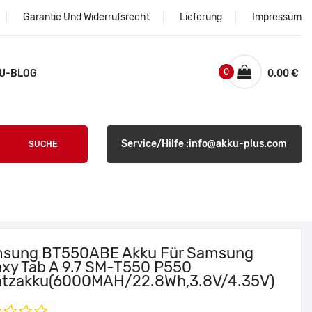
Garantie Und Widerrufsrecht
Lieferung
Impressum
0
U-BLOG
0.00 €
Service/Hilfe :info@akku-plus.com
SUCHE
sung BT550ABE Akku Für Samsung
axy Tab A 9.7 SM-T550 P550
atzakku(6000MAH/22.8Wh,3.8V/4.35V)