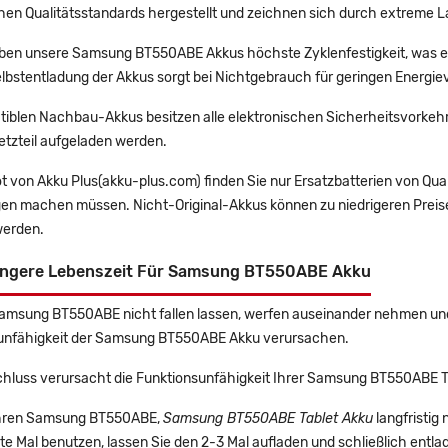
en Qualitätsstandards hergestellt und zeichnen sich durch extreme La
en unsere Samsung BT550ABE Akkus höchste Zyklenfestigkeit, was ei
lbstentladung der Akkus sorgt bei Nichtgebrauch für geringen Energiev
tiblen Nachbau-Akkus besitzen alle elektronischen Sicherheitsvorkehr
etzteil aufgeladen werden.
t von Akku Plus(akku-plus.com) finden Sie nur Ersatzbatterien von Qu
gen machen müssen. Nicht-Original-Akkus können zu niedrigeren Preise
erden.
ängere Lebenszeit Für Samsung BT550ABE Akku
Samsung BT550ABE nicht fallen lassen, werfen auseinander nehmen und n
unfähigkeit der Samsung BT550ABE Akku verursachen.
chluss verursacht die Funktionsunfähigkeit Ihrer Samsung BT550ABE T
 Ihren Samsung BT550ABE,
Samsung BT550ABE Tablet Akku
langfristi
e Mal benutzen, lassen Sie den 2-3 Mal aufladen und schließlich entla