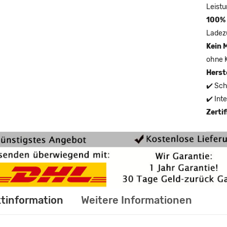
Leistu
100% 
Ladez
Kein 
ohne 
Herst
✔️ Sch
✔️ Int
Zerti
tinformation
Weitere Informationen