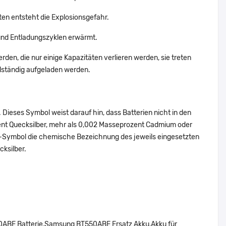
en entsteht die Explosionsgefahr.
nd Entladungszyklen erwärmt.
den, die nur einige Kapazitäten verlieren werden, sie treten
lständig aufgeladen werden.
Dieses Symbol weist darauf hin, dass Batterien nicht in den
ent Quecksilber, mehr als 0,002 Masseprozent Cadmium oder
en-Symbol die chemische Bezeichnung des jeweils eingesetzten
cksilber.
BE Batterie,Samsung BT550ABE Ersatz Akku,Akku für