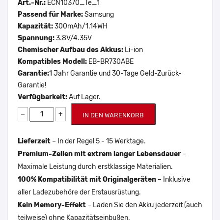
Art.-Nr.:
ECN10370_Te_1
Passend für Marke:
Samsung
Kapazität:
300mAh/1.14WH
Spannung:
3.8V/4.35V
Chemischer Aufbau des Akkus:
Li-ion
Kompatibles Modell:
EB-BR730ABE
Garantie:
1 Jahr Garantie und 30-Tage Geld-Zurück-
Garantie!
Verfügbarkeit:
Auf Lager.
−
+
IN DEN WARENKORB
Lieferzeit
– In der Regel 5 - 15 Werktage.
Premium-Zellen mit extrem langer Lebensdauer
–
Maximale Leistung durch erstklassige Materialien.
100% Kompatibilität mit Originalgeräten
– Inklusive
aller Ladezubehöre der Erstausrüstung.
Kein Memory-Effekt
– Laden Sie den Akku jederzeit (auch
teilweise) ohne Kapazitätseinbußen.