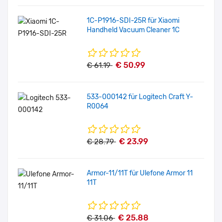
1C-P1916-SDI-25R für Xiaomi
Handheld Vacuum Cleaner 1C
€ 50.99
€ 61.19
533-000142 für Logitech Craft Y-
R0064
€ 23.99
€ 28.79
Armor-11/11T für Ulefone Armor 11
11T
€ 25.88
€ 31.06