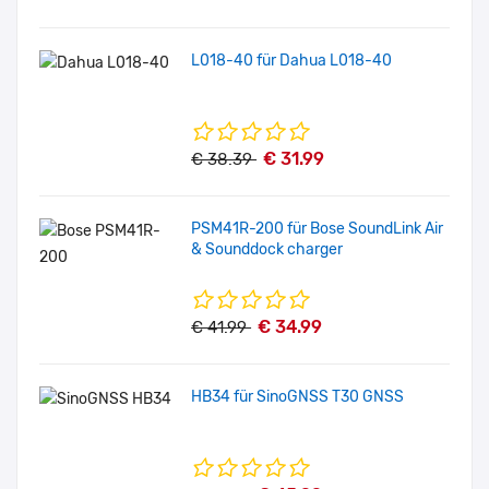
L018-40 für Dahua L018-40
€ 31.99
€ 38.39
PSM41R-200 für Bose SoundLink Air
& Sounddock charger
€ 34.99
€ 41.99
HB34 für SinoGNSS T30 GNSS