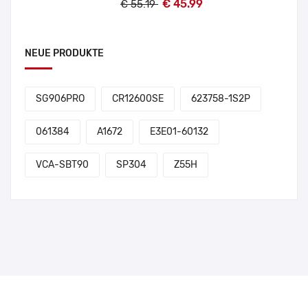
€ 45.99
€ 55.19
NEUE PRODUKTE
SG906PRO
CR12600SE
623758-1S2P
061384
A1672
E3E01-60132
VCA-SBT90
SP304
Z55H