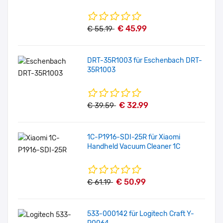
€ 45.99
€ 55.19
DRT-35R1003 für Eschenbach DRT-
35R1003
€ 32.99
€ 39.59
1C-P1916-SDI-25R für Xiaomi
Handheld Vacuum Cleaner 1C
€ 50.99
€ 61.19
533-000142 für Logitech Craft Y-