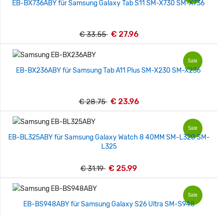
EB-BX736ABY für Samsung Galaxy Tab S11 SM-X730 SM-X736
€ 27.96
€ 33.55
Sale
EB-BX236ABY für Samsung Tab A11 Plus SM-X230 SM-X236
€ 23.96
€ 28.75
Sale
EB-BL325ABY für Samsung Galaxy Watch 8 40MM SM-L320 SM-
L325
€ 25.99
€ 31.19
Sale
EB-BS948ABY für Samsung Galaxy S26 Ultra SM-S948