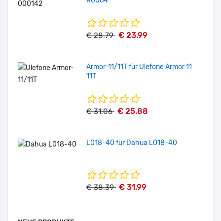
R0064
€ 23.99
€ 28.79
Armor-11/11T für Ulefone Armor 11
11T
€ 25.88
€ 31.06
L018-40 für Dahua L018-40
€ 31.99
€ 38.39