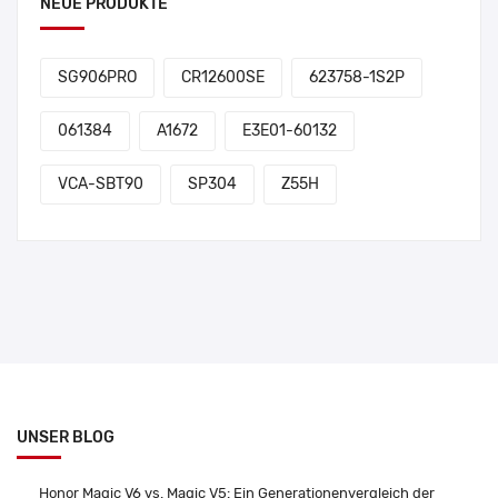
NEUE PRODUKTE
SG906PRO
CR12600SE
623758-1S2P
061384
A1672
E3E01-60132
VCA-SBT90
SP304
Z55H
UNSER BLOG
Honor Magic V6 vs. Magic V5: Ein Generationenvergleich der