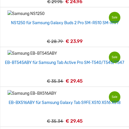
€ 24.96
€ 29.95
Sale
NS1250 für Samsung Galaxy Buds 2 Pro SM-R510 SM-R177
€ 23.99
€ 28.79
Sale
EB-BT545ABY für Samsung Tab Active Pro SM-T540/T545/T547
€ 29.45
€ 35.34
Sale
EB-BX516ABY für Samsung Galaxy Tab S9FE X510 X516 X518
€ 29.45
€ 35.34