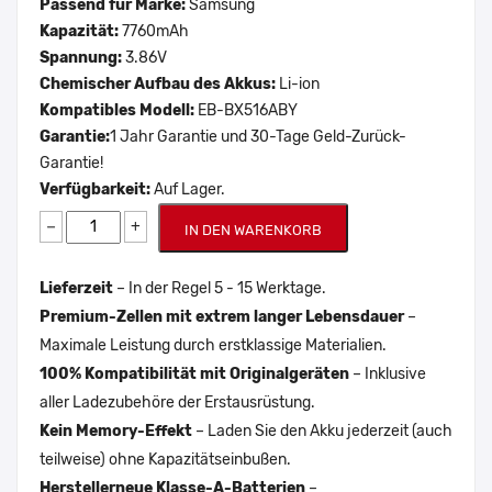
Passend für Marke:
Samsung
Kapazität:
7760mAh
Spannung:
3.86V
Chemischer Aufbau des Akkus:
Li-ion
Kompatibles Modell:
EB-BX516ABY
Garantie:
1 Jahr Garantie und 30-Tage Geld-Zurück-
Garantie!
Verfügbarkeit:
Auf Lager.
−
+
IN DEN WARENKORB
Lieferzeit
– In der Regel 5 - 15 Werktage.
Premium-Zellen mit extrem langer Lebensdauer
–
Maximale Leistung durch erstklassige Materialien.
100% Kompatibilität mit Originalgeräten
– Inklusive
aller Ladezubehöre der Erstausrüstung.
Kein Memory-Effekt
– Laden Sie den Akku jederzeit (auch
teilweise) ohne Kapazitätseinbußen.
Herstellerneue Klasse-A-Batterien
–