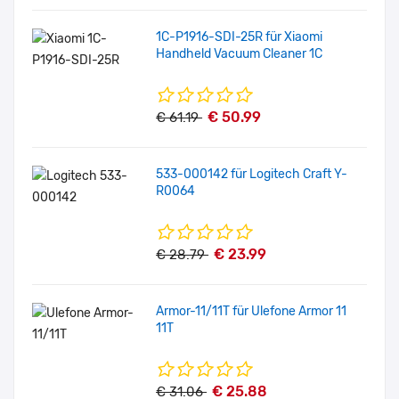
1C-P1916-SDI-25R für Xiaomi
Handheld Vacuum Cleaner 1C
€ 50.99
€ 61.19
533-000142 für Logitech Craft Y-
R0064
€ 23.99
€ 28.79
Armor-11/11T für Ulefone Armor 11
11T
€ 25.88
€ 31.06