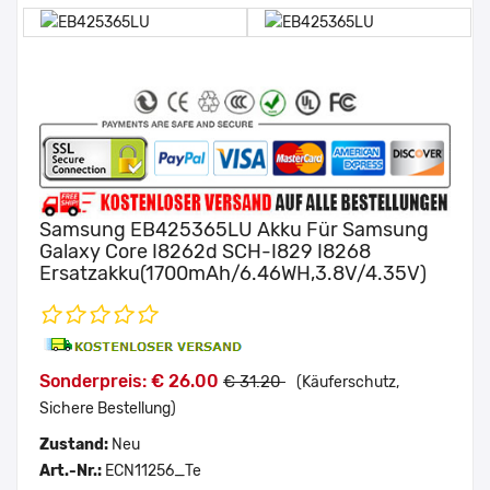
Samsung EB425365LU Akku Für Samsung
Galaxy Core I8262d SCH-I829 I8268
Ersatzakku(1700mAh/6.46WH,3.8V/4.35V)
Sonderpreis: € 26.00
€ 31.20
(Käuferschutz,
Sichere Bestellung)
Zustand:
Neu
Art.-Nr.:
ECN11256_Te