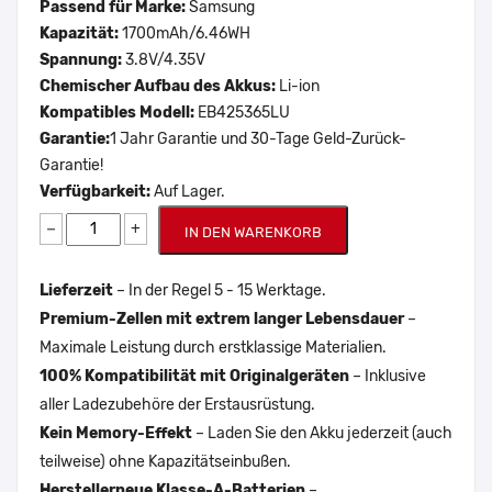
Passend für Marke:
Samsung
Kapazität:
1700mAh/6.46WH
Spannung:
3.8V/4.35V
Chemischer Aufbau des Akkus:
Li-ion
Kompatibles Modell:
EB425365LU
Garantie:
1 Jahr Garantie und 30-Tage Geld-Zurück-
Garantie!
Verfügbarkeit:
Auf Lager.
−
+
IN DEN WARENKORB
Lieferzeit
– In der Regel 5 - 15 Werktage.
Premium-Zellen mit extrem langer Lebensdauer
–
Maximale Leistung durch erstklassige Materialien.
100% Kompatibilität mit Originalgeräten
– Inklusive
aller Ladezubehöre der Erstausrüstung.
Kein Memory-Effekt
– Laden Sie den Akku jederzeit (auch
teilweise) ohne Kapazitätseinbußen.
Herstellerneue Klasse-A-Batterien
–