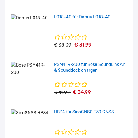
L018-40 für Dahua L018-40
€ 31.99
€ 38.39
PSM41R-200 für Bose SoundLink Air
& Sounddock charger
€ 34.99
€ 41.99
HB34 für SinoGNSS T30 GNSS