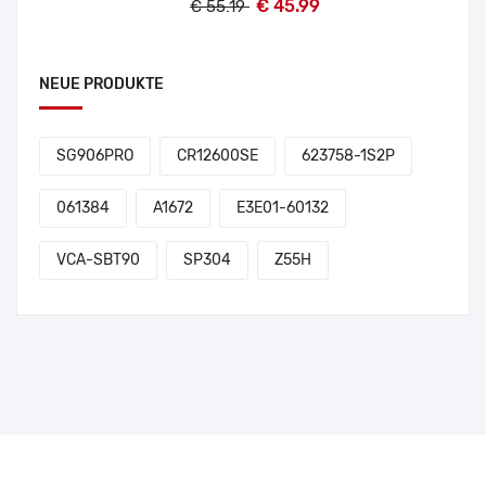
€ 45.99
€ 55.19
NEUE PRODUKTE
SG906PRO
CR12600SE
623758-1S2P
061384
A1672
E3E01-60132
VCA-SBT90
SP304
Z55H