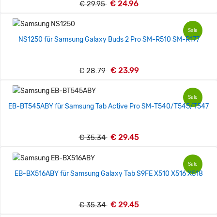
€ 24.96
€ 29.95
Sale
NS1250 für Samsung Galaxy Buds 2 Pro SM-R510 SM-R177
€ 23.99
€ 28.79
Sale
EB-BT545ABY für Samsung Tab Active Pro SM-T540/T545/T547
€ 29.45
€ 35.34
Sale
EB-BX516ABY für Samsung Galaxy Tab S9FE X510 X516 X518
€ 29.45
€ 35.34