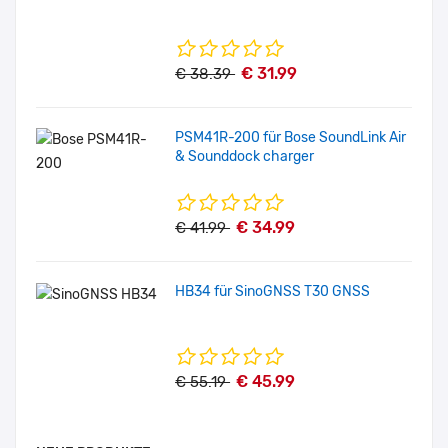
€ 31.99
€ 38.39
PSM41R-200 für Bose SoundLink Air
& Sounddock charger
€ 34.99
€ 41.99
HB34 für SinoGNSS T30 GNSS
€ 45.99
€ 55.19