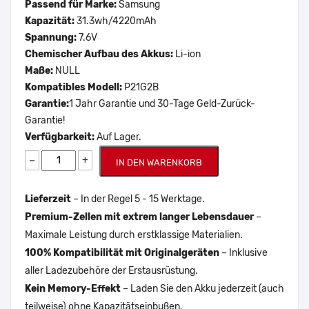
Passend für Marke:
Samsung
Kapazität:
31.3wh/4220mAh
Spannung:
7.6V
Chemischer Aufbau des Akkus:
Li-ion
Maße:
NULL
Kompatibles Modell:
P21G2B
Garantie:
1 Jahr Garantie und 30-Tage Geld-Zurück-
Garantie!
Verfügbarkeit:
Auf Lager.
−
+
IN DEN WARENKORB
Lieferzeit
– In der Regel 5 - 15 Werktage.
Premium-Zellen mit extrem langer Lebensdauer
–
Maximale Leistung durch erstklassige Materialien.
100% Kompatibilität mit Originalgeräten
– Inklusive
aller Ladezubehöre der Erstausrüstung.
Kein Memory-Effekt
– Laden Sie den Akku jederzeit (auch
teilweise) ohne Kapazitätseinbußen.