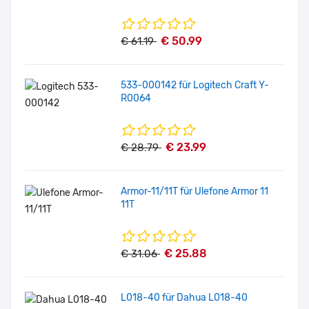
€ 50.99
€ 61.19
533-000142 für Logitech Craft Y-
R0064
€ 23.99
€ 28.79
Armor-11/11T für Ulefone Armor 11
11T
€ 25.88
€ 31.06
L018-40 für Dahua L018-40