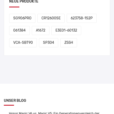
NEUE PRODUKTE
SG906PRO
CR12600SE
623758-1S2P
061384
A1672
E3E01-60132
VCA-SBT90
SP304
Z55H
UNSER BLOG
Honor Magic V6 vs. Magic V5: Ein Generationenvergleich der