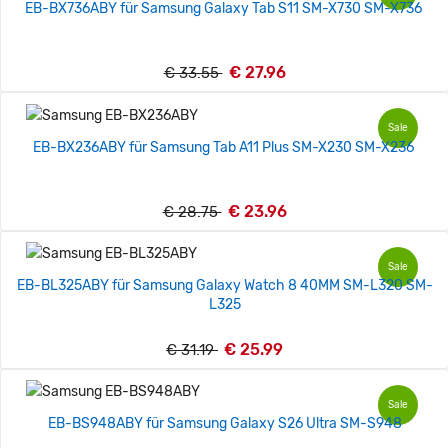
EB-BX736ABY für Samsung Galaxy Tab S11 SM-X730 SM-X736
€ 27.96
€ 33.55
Sale
EB-BX236ABY für Samsung Tab A11 Plus SM-X230 SM-X236
€ 23.96
€ 28.75
Sale
EB-BL325ABY für Samsung Galaxy Watch 8 40MM SM-L320 SM-
L325
€ 25.99
€ 31.19
Sale
EB-BS948ABY für Samsung Galaxy S26 Ultra SM-S948