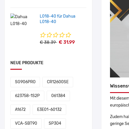
L018-40 für Dahua
L018-40
€ 31.99
€ 38.39
NEUE PRODUKTE
SG906PRO
CR12600SE
Wissens
623758-1S2P
061384
Mit diesem
europäisch
A1672
E3E01-60132
Zudem hab
VCA-SBT90
SP304
geringe Se