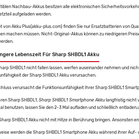
tiblen Nachbau-Akkus besitzen alle elektronischen Sicherheitsvorkehr
etzteil aufgeladen werden.
t von Akku Plus(akku-plus.com) finden Sie nur Ersatzbatterien von Qu
gen machen müssen. Nicht-Original-Akkus können zu niedrigeren Preise
erden.
ängere Lebenszeit Für Sharp SHBDL1 Akku
Sharp SHBDL1 nicht fallen lassen, werfen auseinander nehmen und nicht 
unfähigkeit der Sharp SHBDL1 Akku verursachen.
chluss verursacht die Funktionsunfähigkeit Ihrer Sharp SHBDL1 Smart
Ihren Sharp SHBDL1,
Sharp SHBDL1 Smartphone Akku
langfristig nich
l benutzen, lassen Sie den 2-3 Mal aufladen und schließlich entladen,
 Sharp SHBDL1 Akku nicht mit Hitze in Berührung bringen. Ansonsten en
eise werden die Sharp SHBDL1 Smartphone Akku während ihrer Auf- 