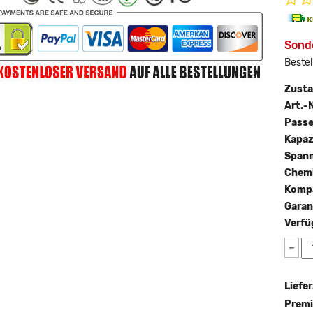
Sond
Bestel
Zust
Art.-N
Passe
Kapaz
Span
Chemi
Kompa
Garan
Verfü
−
Liefer
Premi