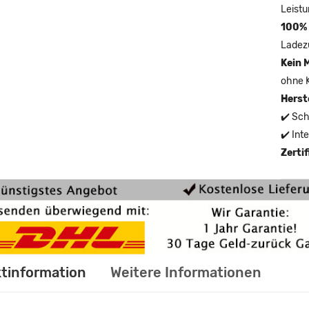
Leistu
100% 
Ladez
Kein 
ohne 
Herst
✔️ Sch
✔️ Int
Zerti
tinformation
Weitere Informationen