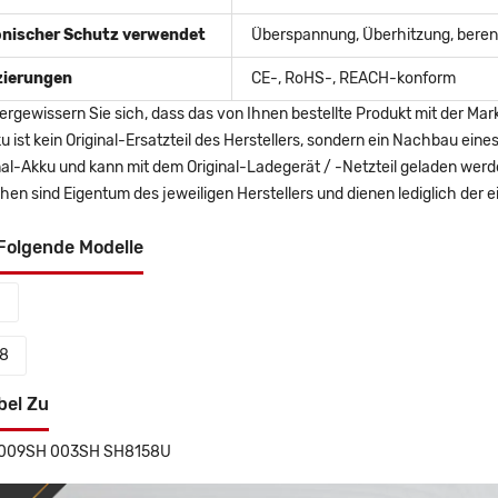
onischer Schutz verwendet
Überspannung, Überhitzung, berent
izierungen
CE-, RoHS-, REACH-konform
ergewissern Sie sich, dass das von Ihnen bestellte Produkt mit der Mar
u ist kein Original-Ersatzteil des Herstellers, sondern ein Nachbau ei
nal-Akku und kann mit dem Original-Ladegerät / -Netzteil geladen wer
en sind Eigentum des jeweiligen Herstellers und dienen lediglich der ei
Folgende Modelle
1
8
bel Zu
009SH 003SH SH8158U