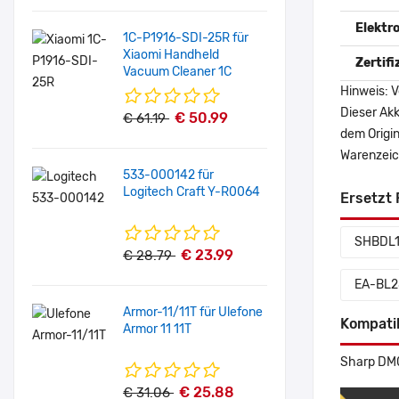
Elektr
1C-P1916-SDI-25R für
Xiaomi Handheld
Zertif
Vacuum Cleaner 1C
Hinweis: V
Dieser Akk
€ 50.99
€ 61.19
dem Origi
Warenzeich
533-000142 für
Logitech Craft Y-R0064
Ersetzt 
SHBDL
€ 23.99
€ 28.79
EA-BL2
Armor-11/11T für Ulefone
Kompati
Armor 11 11T
Sharp DM
€ 25.88
€ 31.06