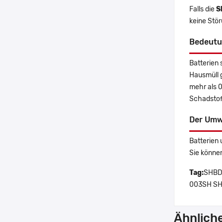
Falls die
S
keine Stö
Bedeutu
Batterien 
Hausmüll 
mehr als 
Schadstoff
Der Umw
Batterien 
Sie könne
Tag:
SHBDL
003SH SH
Ähnlich