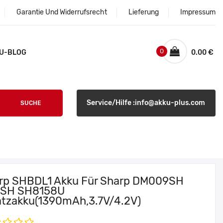
Garantie Und Widerrufsrecht
Lieferung
Impressum
0
U-BLOG
0.00 €
Service/Hilfe :info@akku-plus.com
SUCHE
rp SHBDL1 Akku Für Sharp DM009SH
SH SH8158U
atzakku(1390mAh,3.7V/4.2V)