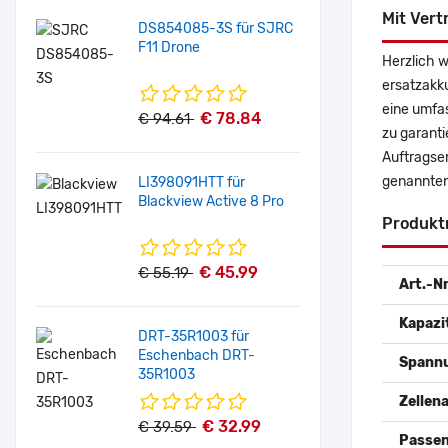
Mit Vert
DS854085-3S für SJRC
F11 Drone
Herzlich 
ersatzakk
eine umfas
€ 78.84
€ 94.61
zu garanti
Auftragse
genannten
LI398091HTT für
Blackview Active 8 Pro
Produkt
€ 45.99
€ 55.19
Art.-Nr
Kapazi
DRT-35R1003 für
Eschenbach DRT-
Spann
35R1003
Zellena
€ 32.99
€ 39.59
Passen