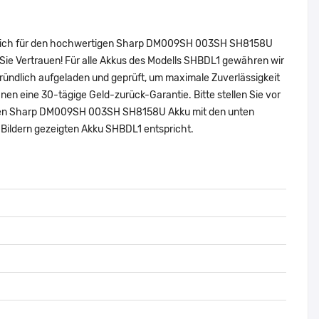
ie sich für den hochwertigen Sharp DM009SH 003SH SH8158U
ie Vertrauen! Für alle Akkus des Modells SHBDL1 gewähren wir
ründlich aufgeladen und geprüft, um maximale Zuverlässigkeit
 Ihnen eine 30-tägige Geld-zurück-Garantie. Bitte stellen Sie vor
inalen Sharp DM009SH 003SH SH8158U Akku mit den unten
Bildern gezeigten Akku SHBDL1 entspricht.