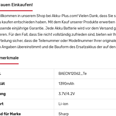
rauen Einkaufen!
willkommen in unserem Shop bei Akku-Plus.com! Vielen Dank, dass S
u kaufen entschieden haben. Mit dem Kauf unserer Produkte erwerben S
sende einjährige Garantie. Jede Akku Batterie wird vor dem Versand g
eren. Für den Fall, dass Sie nicht vollständig zufrieden sind, bieten wir
rteilung sicher, dass die Teilenummer oder Modellnummer Ihrer orig
 Angaben übereinstimmt und die Bauform des Ersatzakkus der auf den 
merkmale
.
BAECN12062_Te
tät
1390mAh
ung
3.7V/4.2V
rt
Li-ion
d für Marke
Sharp