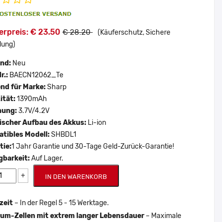
erpreis: € 23.50
€ 28.20
(Käuferschutz, Sichere
lung)
and:
Neu
r.:
BAECN12062_Te
nd für Marke:
Sharp
ität:
1390mAh
nung:
3.7V/4.2V
scher Aufbau des Akkus:
Li-ion
tibles Modell:
SHBDL1
tie:
1 Jahr Garantie und 30-Tage Geld-Zurück-Garantie!
gbarkeit:
Auf Lager.
+
IN DEN WARENKORB
zeit
– In der Regel 5 - 15 Werktage.
um-Zellen mit extrem langer Lebensdauer
– Maximale