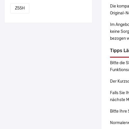
Die kompa
Z55H
Original-N
Im Angebo
keine Sor
bezogen w
Tipps L
Bitte die 
Funktions
Der Kurzs
Falls Sie 
nächste Ma
Bitte Ihre
Normalerw