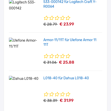
533-000142 für Logitech Craft Y-
R0064
€ 23.99
€ 28.79
Armor-11/11T für Ulefone Armor 11
11T
€ 25.88
€ 31.06
L018-40 für Dahua L018-40
€ 31.99
€ 38.39