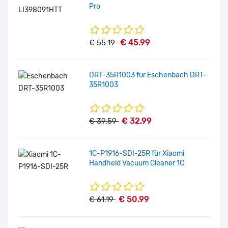
Pro
€ 45.99
€ 55.19
DRT-35R1003 für Eschenbach DRT-
35R1003
€ 32.99
€ 39.59
1C-P1916-SDI-25R für Xiaomi
Handheld Vacuum Cleaner 1C
€ 50.99
€ 61.19