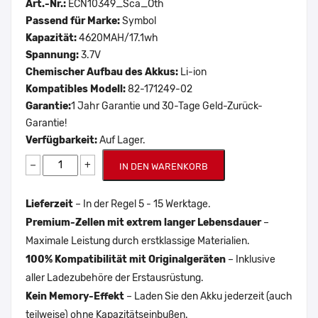
Art.-Nr.:
ECN10349_Sca_Oth
Passend für Marke:
Symbol
Kapazität:
4620MAH/17.1wh
Spannung:
3.7V
Chemischer Aufbau des Akkus:
Li-ion
Kompatibles Modell:
82-171249-02
Garantie:
1 Jahr Garantie und 30-Tage Geld-Zurück-
Garantie!
Verfügbarkeit:
Auf Lager.
−
+
IN DEN WARENKORB
Lieferzeit
– In der Regel 5 - 15 Werktage.
Premium-Zellen mit extrem langer Lebensdauer
–
Maximale Leistung durch erstklassige Materialien.
100% Kompatibilität mit Originalgeräten
– Inklusive
aller Ladezubehöre der Erstausrüstung.
Kein Memory-Effekt
– Laden Sie den Akku jederzeit (auch
teilweise) ohne Kapazitätseinbußen.