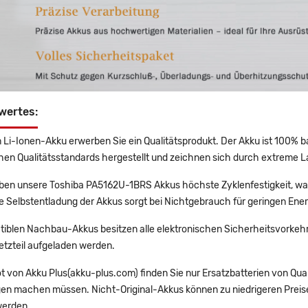
wertes:
 Li-Ionen-Akku erwerben Sie ein Qualitätsprodukt. Der Akku ist 100% b
en Qualitätsstandards hergestellt und zeichnen sich durch extreme La
en unsere Toshiba PA5162U-1BRS Akkus höchste Zyklenfestigkeit, was
e Selbstentladung der Akkus sorgt bei Nichtgebrauch für geringen Ener
tiblen Nachbau-Akkus besitzen alle elektronischen Sicherheitsvorkehr
etzteil aufgeladen werden.
t von Akku Plus(akku-plus.com) finden Sie nur Ersatzbatterien von Qu
gen machen müssen. Nicht-Original-Akkus können zu niedrigeren Preise
erden.