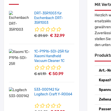
Mit Vert
DRT-35R1003 für
Herzlich 
Eschenbach DRT-
ersatzakk
35R1003
gewähren 
Zuverlässi
€ 32.99
€ 39.59
stellen Si
den unten
1C-P1916-SDI-25R für
Produkt
Xiaomi Handheld
Vacuum Cleaner 1C
Art.-Nr
€ 50.99
€ 61.19
Kapazi
533-000142 für
Spann
Logitech Craft Y-R0064
Zellena
Passen