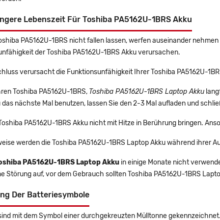
ängere Lebenszeit Für Toshiba PA5162U-1BRS Akku
Toshiba PA5162U-1BRS nicht fallen lassen, werfen auseinander nehmen u
unfähigkeit der Toshiba PA5162U-1BRS Akku verursachen.
chluss verursacht die Funktionsunfähigkeit Ihrer Toshiba PA5162U-1B
 Ihren Toshiba PA5162U-1BRS,
Toshiba PA5162U-1BRS Laptop Akku
lang
das nächste Mal benutzen, lassen Sie den 2-3 Mal aufladen und schlie
 Toshiba PA5162U-1BRS Akku nicht mit Hitze in Berührung bringen. Anso
eise werden die Toshiba PA5162U-1BRS Laptop Akku während ihrer Au
oshiba PA5162U-1BRS Laptop Akku
in einige Monate nicht verwendet
ine Störung auf, vor dem Gebrauch sollten Toshiba PA5162U-1BRS Lapto
ng Der Batteriesymbole
sind mit dem Symbol einer durchgekreuzten Mülltonne gekennzeichnet. 