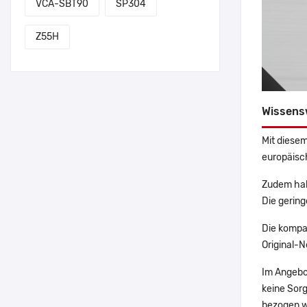
VCA-SBT90
SP304
Z55H
Wissens
Mit diesem
europäisch
Zudem hab
Die gering
Die kompa
Original-N
Im Angebo
keine Sor
bezogen w