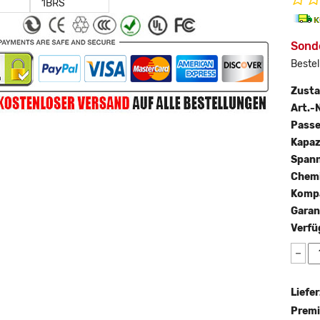
Sonde
Bestel
Zust
Art.-N
Passe
Kapaz
Span
Chemi
Kompa
Garan
Verfü
−
Liefer
Premi