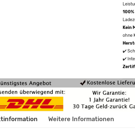
Leistu
100% 
Ladez
Kein 
ohne 
Herst
✔️ Sch
✔️ Int
Zerti
tinformation
Weitere Informationen