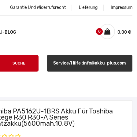
Garantie Und Widerrufsrecht
Lieferung
Impressum
0
U-BLOG
0.00 €
Service/Hilfe :info@akku-plus.com
SUCHE
hiba PA5162U-1BRS Akku Für Toshiba
tege R30 R30-A Series
atzakku(5600mah,10.8V)