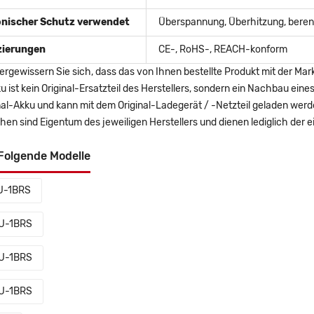
onischer Schutz verwendet
Überspannung, Überhitzung, berent
izierungen
CE-, RoHS-, REACH-konform
ergewissern Sie sich, dass das von Ihnen bestellte Produkt mit der Mar
u ist kein Original-Ersatzteil des Herstellers, sondern ein Nachbau ei
nal-Akku und kann mit dem Original-Ladegerät / -Netzteil geladen wer
en sind Eigentum des jeweiligen Herstellers und dienen lediglich der ei
Folgende Modelle
U-1BRS
U-1BRS
U-1BRS
U-1BRS