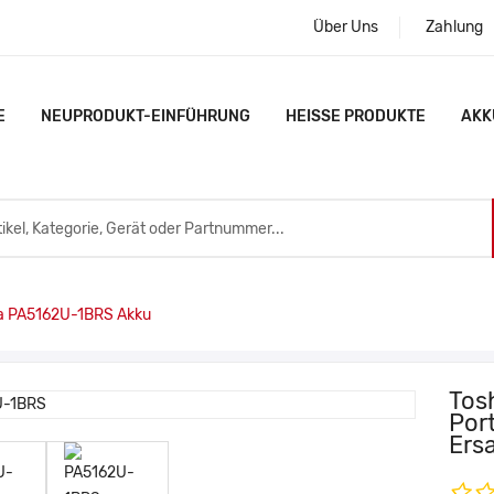
Über Uns
Zahlung
E
NEUPRODUKT-EINFÜHRUNG
HEISSE PRODUKTE
AKK
a PA5162U-1BRS Akku
Tos
Por
Ers