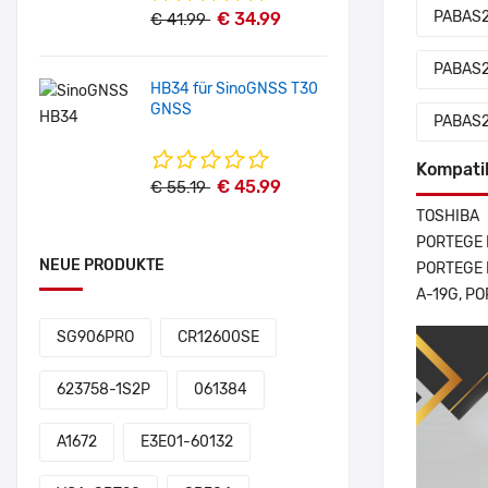
PABAS2
€ 34.99
€ 41.99
PABAS
HB34 für SinoGNSS T30
GNSS
PABAS
Kompati
€ 45.99
€ 55.19
TOSHIBA
PORTEGE R
NEUE PRODUKTE
PORTEGE 
A-19G, P
SG906PRO
CR12600SE
623758-1S2P
061384
A1672
E3E01-60132