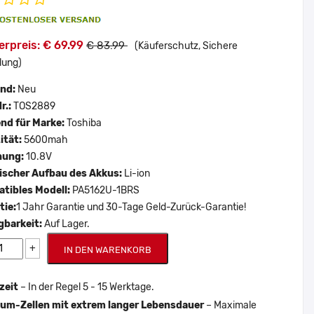
rpreis: € 69.99
€ 83.99
(Käuferschutz, Sichere
lung)
and:
Neu
r.:
TOS2889
nd für Marke:
Toshiba
ität:
5600mah
nung:
10.8V
scher Aufbau des Akkus:
Li-ion
tibles Modell:
PA5162U-1BRS
tie:
1 Jahr Garantie und 30-Tage Geld-Zurück-Garantie!
gbarkeit:
Auf Lager.
+
IN DEN WARENKORB
zeit
– In der Regel 5 - 15 Werktage.
um-Zellen mit extrem langer Lebensdauer
– Maximale