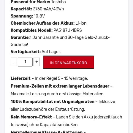
Passend für Marke:
Toshiba
Kapazität:
3760mAh/43Wh
Spannung:
10.8V
Chemischer Aufbau des Akkus:
Li-ion
Kompatibles Modell:
PA5187U-1BRS
Garantie:
1 Jahr Garantie und 30-Tage Geld-Zurück-
Garantie!
Verfügbarkeit:
Auf Lager.
−
+
IN DEN WARENKORB
Lieferzeit
– In der Regel 5 - 15 Werktage.
Premium-Zellen mit extrem langer Lebensdauer
–
Maximale Leistung durch erstklassige Materialien.
100% Kompatibilität mit Originalgeräten
– Inklusive
aller Ladezubehöre der Erstausrüstung.
Kein Memory-Effekt
– Laden Sie den Akku jederzeit (auch
teilweise) ohne Kapazitätseinbußen.
Herstellerneue Klasse-A-Batterien
–