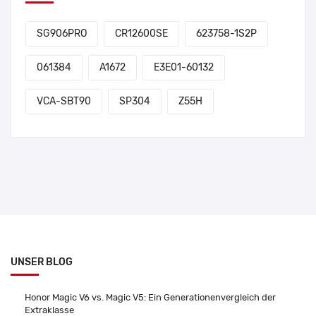
SG906PRO
CR12600SE
623758-1S2P
061384
A1672
E3E01-60132
VCA-SBT90
SP304
Z55H
UNSER BLOG
Honor Magic V6 vs. Magic V5: Ein Generationenvergleich der
Extraklasse