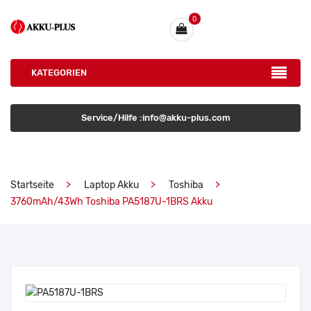
0
KATEGORIEN
Service/Hilfe :info@akku-plus.com
Startseite
Laptop Akku
Toshiba
3760mAh/43Wh Toshiba PA5187U-1BRS Akku