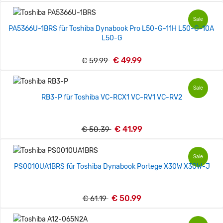
Sale
PA5366U-1BRS für Toshiba Dynabook Pro L50-G-11H L50-G-10A
L50-G
€ 49.99
€ 59.99
Sale
RB3-P für Toshiba VC-RCX1 VC-RV1 VC-RV2
€ 41.99
€ 50.39
Sale
PS0010UA1BRS für Toshiba Dynabook Portege X30W X30W-J
€ 50.99
€ 61.19