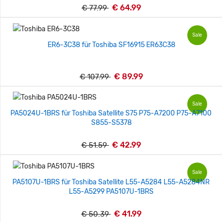
€ 64.99
€ 77.99
Sale
ER6-3C38 für Toshiba SF16915 ER63C38
€ 89.99
€ 107.99
Sale
PA5024U-1BRS für Toshiba Satellite S75 P75-A7200 P75-A7100
S855-S5378
€ 42.99
€ 51.59
Sale
PA5107U-1BRS für Toshiba Satellite L55-A5284 L55-A5284NR
L55-A5299 PA5107U-1BRS
€ 41.99
€ 50.39