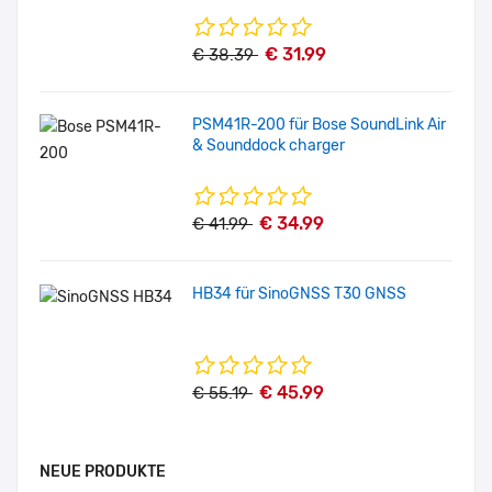
€ 31.99
€ 38.39
PSM41R-200 für Bose SoundLink Air
& Sounddock charger
€ 34.99
€ 41.99
HB34 für SinoGNSS T30 GNSS
€ 45.99
€ 55.19
NEUE PRODUKTE