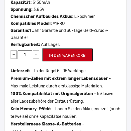
Kapazität:
3150mAh
Spannung:
3.85V
Chemischer Aufbau des Akkus:
Li-polymer
Kompatibles Modell:
A1PRO
Garantie:
1 Jahr Garantie und 30-Tage Geld-Zurück-
Garantie!
Verfügbarkeit:
Auf Lager.
−
+
IN DEN WARENKORB
Lieferzeit
– In der Regel 5 - 15 Werktage.
Premium-Zellen mit extrem langer Lebensdauer
–
Maximale Leistung durch erstklassige Materialien.
100% Kompatibilität mit Originalgeräten
– Inklusive
aller Ladezubehöre der Erstausrüstung.
Kein Memory-Effekt
– Laden Sie den Akku jederzeit (auch
teilweise) ohne Kapazitätseinbußen.
Herstellerneue Klasse-A-Batterien
–