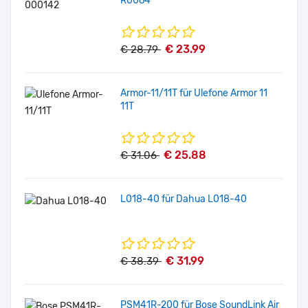
R0064
€ 23.99
€ 28.79
Armor-11/11T für Ulefone Armor 11
11T
€ 25.88
€ 31.06
L018-40 für Dahua L018-40
€ 31.99
€ 38.39
PSM41R-200 für Bose SoundLink Air