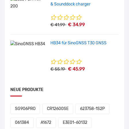
& Sounddock charger
€ 34.99
€ 41.99
HB34 für SinoGNSS T30 GNSS
€ 45.99
€ 55.19
NEUE PRODUKTE
SG906PRO
CR12600SE
623758-1S2P
061384
A1672
E3E01-60132