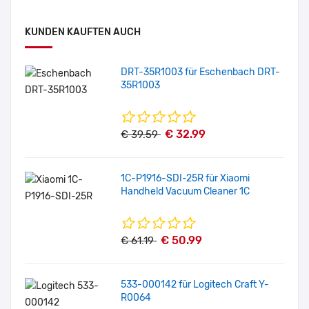
KUNDEN KAUFTEN AUCH
DRT-35R1003 für Eschenbach DRT-
35R1003
€ 32.99
€ 39.59
1C-P1916-SDI-25R für Xiaomi
Handheld Vacuum Cleaner 1C
€ 50.99
€ 61.19
533-000142 für Logitech Craft Y-
R0064