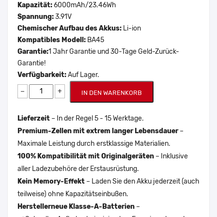
Kapazität:
6000mAh/23.46Wh
Spannung:
3.91V
Chemischer Aufbau des Akkus:
Li-ion
Kompatibles Modell:
BA45
Garantie:
1 Jahr Garantie und 30-Tage Geld-Zurück-
Garantie!
Verfügbarkeit:
Auf Lager.
−
+
IN DEN WARENKORB
Lieferzeit
– In der Regel 5 - 15 Werktage.
Premium-Zellen mit extrem langer Lebensdauer
–
Maximale Leistung durch erstklassige Materialien.
100% Kompatibilität mit Originalgeräten
– Inklusive
aller Ladezubehöre der Erstausrüstung.
Kein Memory-Effekt
– Laden Sie den Akku jederzeit (auch
teilweise) ohne Kapazitätseinbußen.
Herstellerneue Klasse-A-Batterien
–