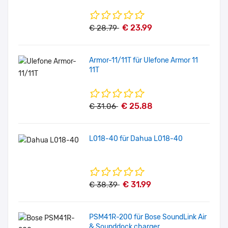
€ 23.99
€ 28.79
Armor-11/11T für Ulefone Armor 11
11T
€ 25.88
€ 31.06
L018-40 für Dahua L018-40
€ 31.99
€ 38.39
PSM41R-200 für Bose SoundLink Air
& Sounddock charger