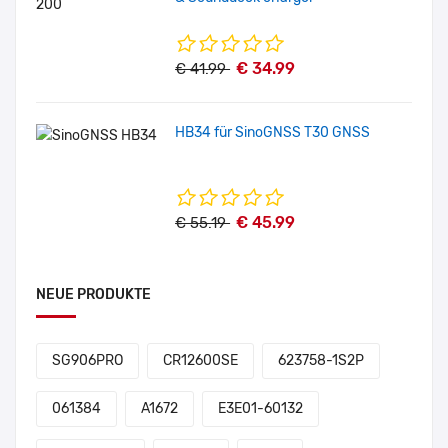
€ 34.99
€ 41.99
HB34 für SinoGNSS T30 GNSS
€ 45.99
€ 55.19
NEUE PRODUKTE
SG906PRO
CR12600SE
623758-1S2P
061384
A1672
E3E01-60132