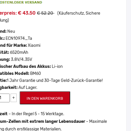
erpreis: € 43.50
€ 52.20
(Käuferschutz, Sichere
lung)
and:
Neu
r.:
ECN10974_Ta
nd für Marke:
Xiaomi
ität:
6520mAh
nung:
3.8V/4.35V
scher Aufbau des Akkus:
Li-ion
tibles Modell:
BM60
tie:
1 Jahr Garantie und 30-Tage Geld-Zurück-Garantie!
gbarkeit:
Auf Lager.
+
IN DEN WARENKORB
zeit
– In der Regel 5 - 15 Werktage.
um-Zellen mit extrem langer Lebensdauer
– Maximale
ng durch erstklassige Materialien.