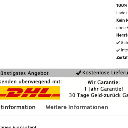
100% 
Ladez
Kein 
ohne 
Herst
✔️ Sch
✔️ Int
Zerti
tinformation
Weitere Informationen
rauen Einkaufen!