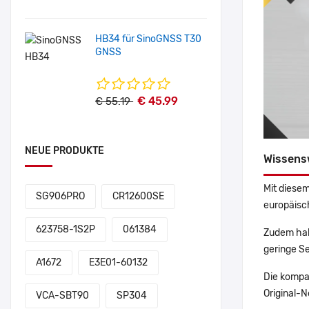
HB34 für SinoGNSS T30
GNSS
€ 45.99
€ 55.19
NEUE PRODUKTE
Wissens
Mit diesem
SG906PRO
CR12600SE
europäisch
623758-1S2P
061384
Zudem hab
geringe Se
A1672
E3E01-60132
Die kompa
Original-N
VCA-SBT90
SP304