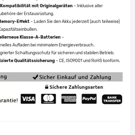
Kompatibilität mit Originalgeräten
– Inklusive aller
ubehöre der Erstausrüstung.
Memory-Effekt
– Laden Sie den Akku jederzeit (auch teilweise)
Kapazitätseinbußen.
ellerneue Klasse-A-Batterien
–
nelles Aufladen bei minimalem Energieverbrauch.
egrierter Schaltungsschutz für sicheren und stabilen Betrieb.
fizierte Qualitätssicherung
– CE, ISO9001 und RoHS konform.