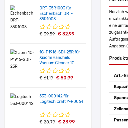
DRT-35R1003 für
Herzlich w
Eschenbach DRT-
ersatzakk
35R1003
eine umfas
zu garanti
€ 32.99
€ 39.59
Auftragser
Angaben ü
1C-P1916-SDI-25R für
Xiaomi Handheld
Produkt
Vacuum Cleaner 1C
Art.-Nr
€ 50.99
€ 61.19
Kapazi
533-000142 für
Spann
Logitech Craft Y-R0064
Zellena
Passen
€ 23.99
€ 28.79