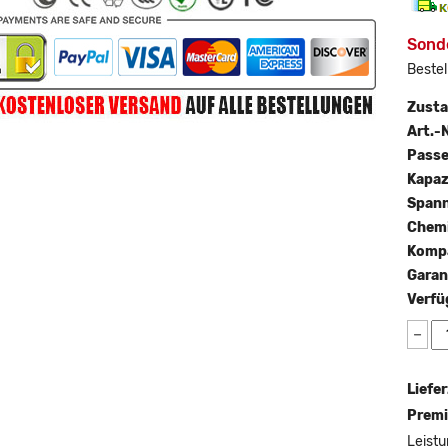
Sond
Bestel
Zust
Art.-N
Passe
Kapaz
Span
Chemi
Kompa
Garan
Verfü
−
Liefer
Premi
Leistu