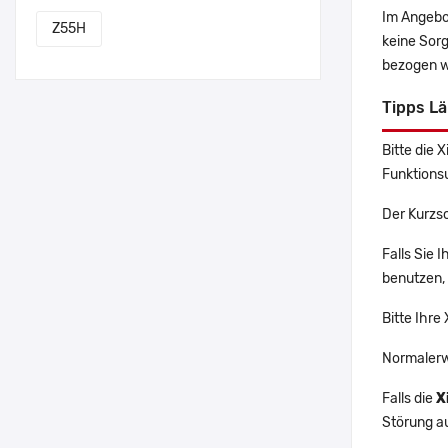
Im Angebo
Z55H
keine Sor
bezogen w
Tipps L
Bitte die 
Funktions
Der Kurzsc
Falls Sie 
benutzen, 
Bitte Ihre
Normalerw
Falls die
X
Störung a