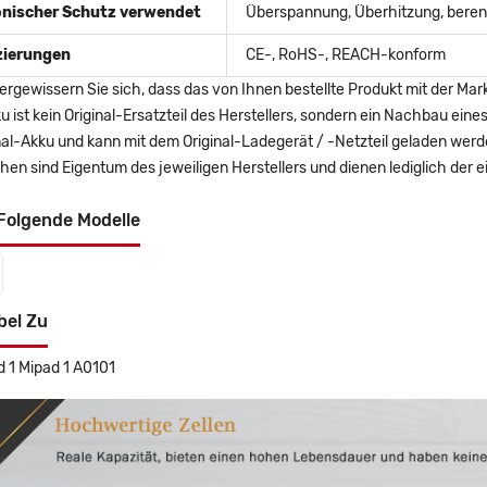
onischer Schutz verwendet
Überspannung, Überhitzung, berent
izierungen
CE-, RoHS-, REACH-konform
ergewissern Sie sich, dass das von Ihnen bestellte Produkt mit der Mar
u ist kein Original-Ersatzteil des Herstellers, sondern ein Nachbau ei
nal-Akku und kann mit dem Original-Ladegerät / -Netzteil geladen wer
en sind Eigentum des jeweiligen Herstellers und dienen lediglich der ei
Folgende Modelle
bel Zu
d 1 Mipad 1 A0101