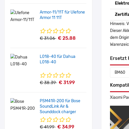
Elektr
Armor-11/11T für Ulefone
Zertif
Armor 11 11T
Hinweis: V
Dieser Akk
dem Origi
€ 25.88
€ 31.06
Warenzeich
L018-40 für Dahua
Ersetzt 
L018-40
BM60
€ 31.99
€ 38.39
Kompati
Xiaomi Pa
PSM41R-200 für Bose
SoundLink Air &
Sounddock charger
€ 34.99
€ 41.99