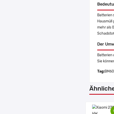
Bedeutu
Batterien 
Hausmüll 
mehr als 
Schadstoff
Der Umw
Batterien 
Sie könne
Tag:
BM60,
Ähnlich