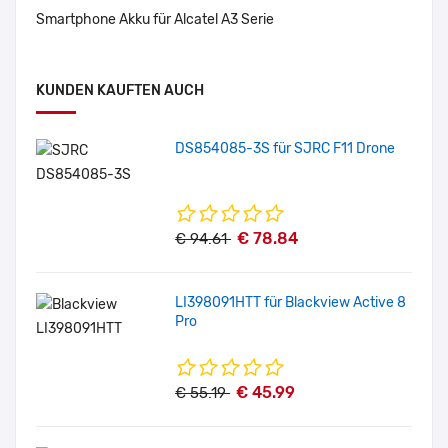
Smartphone Akku für Alcatel A3 Serie
KUNDEN KAUFTEN AUCH
DS854085-3S für SJRC F11 Drone
€ 78.84
€ 94.61
LI398091HTT für Blackview Active 8
Pro
€ 45.99
€ 55.19