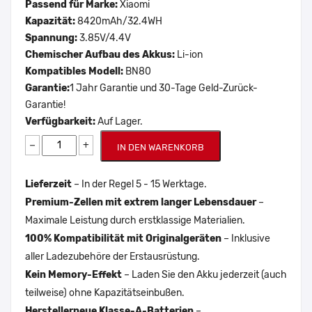
Passend für Marke:
Xiaomi
Kapazität:
8420mAh/32.4WH
Spannung:
3.85V/4.4V
Chemischer Aufbau des Akkus:
Li-ion
Kompatibles Modell:
BN80
Garantie:
1 Jahr Garantie und 30-Tage Geld-Zurück-
Garantie!
Verfügbarkeit:
Auf Lager.
−
+
IN DEN WARENKORB
Lieferzeit
– In der Regel 5 - 15 Werktage.
Premium-Zellen mit extrem langer Lebensdauer
–
Maximale Leistung durch erstklassige Materialien.
100% Kompatibilität mit Originalgeräten
– Inklusive
aller Ladezubehöre der Erstausrüstung.
Kein Memory-Effekt
– Laden Sie den Akku jederzeit (auch
teilweise) ohne Kapazitätseinbußen.
Herstellerneue Klasse-A-Batterien
–