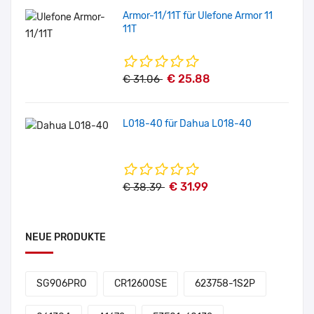
Armor-11/11T für Ulefone Armor 11
11T
€ 25.88
€ 31.06
L018-40 für Dahua L018-40
€ 31.99
€ 38.39
NEUE PRODUKTE
SG906PRO
CR12600SE
623758-1S2P