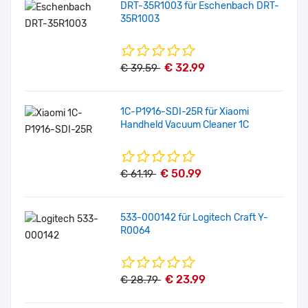
DRT-35R1003 für Eschenbach DRT-
35R1003
€ 32.99
€ 39.59
1C-P1916-SDI-25R für Xiaomi
Handheld Vacuum Cleaner 1C
€ 50.99
€ 61.19
533-000142 für Logitech Craft Y-
R0064
€ 23.99
€ 28.79