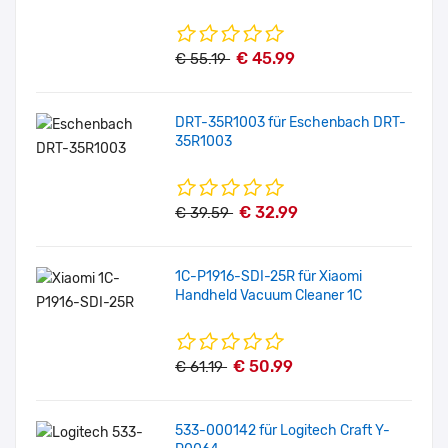
€ 45.99
€ 55.19
DRT-35R1003 für Eschenbach DRT-
35R1003
€ 32.99
€ 39.59
1C-P1916-SDI-25R für Xiaomi
Handheld Vacuum Cleaner 1C
€ 50.99
€ 61.19
533-000142 für Logitech Craft Y-