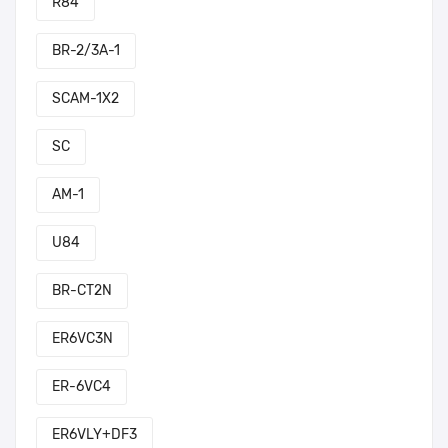
R84
BR-2/3A-1
SCAM-1X2
SC
AM-1
U84
BR-CT2N
ER6VC3N
ER-6VC4
ER6VLY+DF3