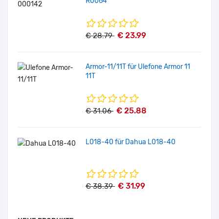
R0064
€ 23.99
€ 28.79
Armor-11/11T für Ulefone Armor 11
11T
€ 25.88
€ 31.06
L018-40 für Dahua L018-40
€ 31.99
€ 38.39