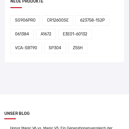
NEUE PRODUKTE
SG906PRO
CR12600SE
623758-1S2P
061384
A1672
E3E01-60132
VCA-SBT90
SP304
Z55H
UNSER BLOG
Honor Magic V6 vs. Magic V5: Ein Generationenvergleich der