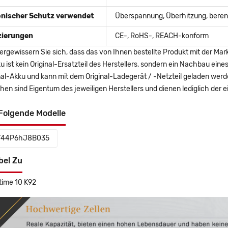
onischer Schutz verwendet
Überspannung, Überhitzung, berent
izierungen
CE-, RoHS-, REACH-konform
ergewissern Sie sich, dass das von Ihnen bestellte Produkt mit der Mar
u ist kein Original-Ersatzteil des Herstellers, sondern ein Nachbau ei
nal-Akku und kann mit dem Original-Ladegerät / -Netzteil geladen wer
en sind Eigentum des jeweiligen Herstellers und dienen lediglich der ei
Folgende Modelle
T44P6hJ8B035
bel Zu
time 10 K92