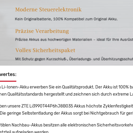
wertes:
 Li-Ionen-Akku erwerben Sie ein Qualitätsprodukt. Der Akku ist 100% b
en Qualitätsstandards hergestellt und zeichnen sich durch extreme La
en unsere ZTE Li3990T44P6hJ8B035 Akkus höchste Zyklenfestigkeit, 
Die geringe Selbstentladung der Akkus sorgt bei Nichtgebrauch für ger
tiblen Nachbau-Akkus besitzen alle elektronischen Sicherheitsvorkehr
etzteil aufgeladen werden.