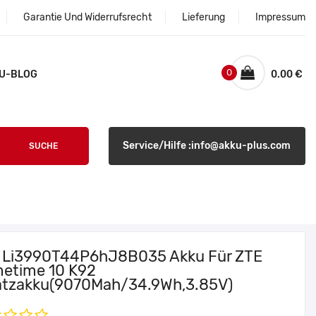
Garantie Und Widerrufsrecht
Lieferung
Impressum
0
U-BLOG
0.00 €
Service/Hilfe :info@akku-plus.com
SUCHE
 Li3990T44P6hJ8B035 Akku Für ZTE
metime 10 K92
atzakku(9070Mah/34.9Wh,3.85V)