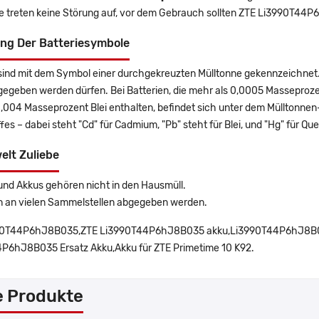
ie treten keine Störung auf, vor dem Gebrauch sollten ZTE Li3990T4
ng Der Batteriesymbole
sind mit dem Symbol einer durchgekreuzten Mülltonne gekennzeichnet. 
gegeben werden dürfen. Bei Batterien, die mehr als 0,0005 Masseproz
0,004 Masseprozent Blei enthalten, befindet sich unter dem Mülltonn
es – dabei steht "Cd" für Cadmium, "Pb" steht für Blei, und "Hg" für Que
elt Zuliebe
und Akkus gehören nicht in den Hausmüll.
n an vielen Sammelstellen abgegeben werden.
90T44P6hJ8B035,ZTE Li3990T44P6hJ8B035 akku,Li3990T44P6hJ8B03
P6hJ8B035 Ersatz Akku,Akku für ZTE Primetime 10 K92.
e Produkte