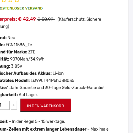
erpreis: € 42.49
€ 50.99
(Käuferschutz, Sichere
lung)
and:
Neu
r.:
ECN11586_Te
nd für Marke:
ZTE
ität:
9070Mah/34.9Wh
nung:
3.85V
scher Aufbau des Akkus:
Li-ion
tibles Modell:
Li3990T44P6hJ8B035
tie:
1 Jahr Garantie und 30-Tage Geld-Zurück-Garantie!
gbarkeit:
Auf Lager.
+
IN DEN WARENKORB
zeit
– In der Regel 5 - 15 Werktage.
um-Zellen mit extrem langer Lebensdauer
– Maximale