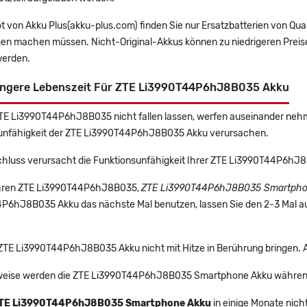
t von Akku Plus(akku-plus.com) finden Sie nur Ersatzbatterien von Qu
gen machen müssen. Nicht-Original-Akkus können zu niedrigeren Preise
erden.
ängere Lebenszeit Für ZTE Li3990T44P6hJ8B035 Akku
ZTE Li3990T44P6hJ8B035 nicht fallen lassen, werfen auseinander nehme
unfähigkeit der ZTE Li3990T44P6hJ8B035 Akku verursachen.
chluss verursacht die Funktionsunfähigkeit Ihrer ZTE Li3990T44P6h
 Ihren ZTE Li3990T44P6hJ8B035,
ZTE Li3990T44P6hJ8B035 Smartpho
P6hJ8B035 Akku das nächste Mal benutzen, lassen Sie den 2-3 Mal auf
e ZTE Li3990T44P6hJ8B035 Akku nicht mit Hitze in Berührung bringen. 
eise werden die ZTE Li3990T44P6hJ8B035 Smartphone Akku während 
TE Li3990T44P6hJ8B035 Smartphone Akku
in einige Monate nich