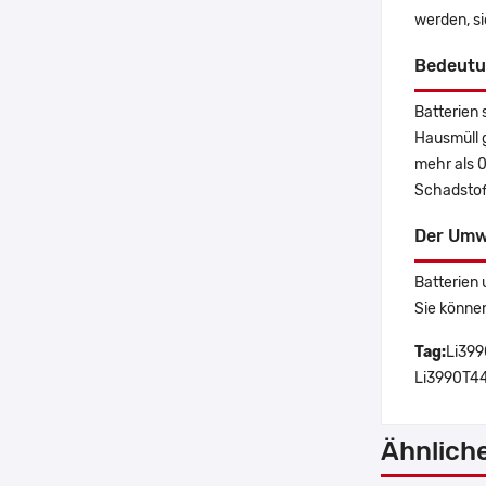
werden, s
Bedeutu
Batterien 
Hausmüll 
mehr als 
Schadstoff
Der Umw
Batterien 
Sie könne
Tag:
Li39
Li3990T44
Ähnlich