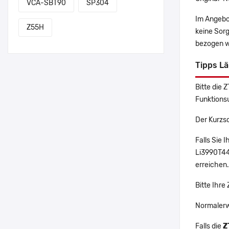
VCA-SBT90
SP304
Im Angebo
Z55H
keine Sor
bezogen w
Tipps L
Bitte die 
Funktions
Der Kurzs
Falls Sie
Li3990T44
erreichen.
Bitte Ihr
Normalerw
Falls die
Z