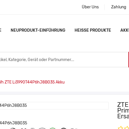
Über Uns
Zahlung
E
NEUPRODUKT-EINFÜHRUNG
HEISSE PRODUKTE
AKK
h ZTE Li3990T44P6hJ8B035 Akku
ZTE
Pri
Ers