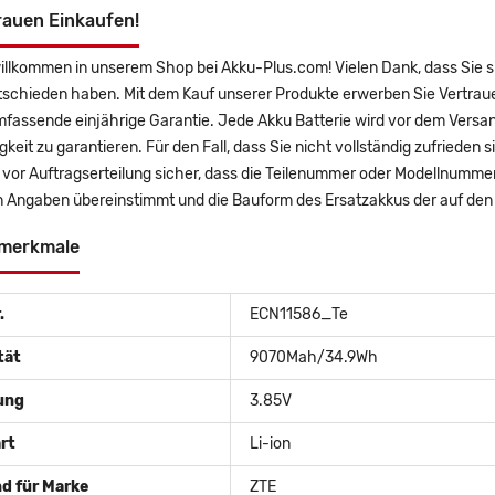
rauen Einkaufen!
willkommen in unserem Shop bei Akku-Plus.com! Vielen Dank, dass Sie 
tschieden haben. Mit dem Kauf unserer Produkte erwerben Sie Vertra
mfassende einjährige Garantie. Jede Akku Batterie wird vor dem Versa
gkeit zu garantieren. Für den Fall, dass Sie nicht vollständig zufrieden 
e vor Auftragserteilung sicher, dass die Teilenummer oder Modellnummer
 Angaben übereinstimmt und die Bauform des Ersatzakkus der auf den
merkmale
.
ECN11586_Te
tät
9070Mah/34.9Wh
ung
3.85V
rt
Li-ion
d für Marke
ZTE