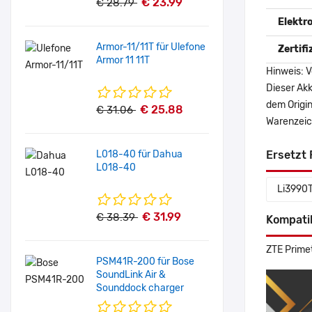
€ 23.99
€ 28.79
Elektr
Armor-11/11T für Ulefone
Zertif
Armor 11 11T
Hinweis: V
Dieser Akk
dem Origi
€ 25.88
€ 31.06
Warenzeich
L018-40 für Dahua
Ersetzt 
L018-40
Li3990
€ 31.99
€ 38.39
Kompati
ZTE Prime
PSM41R-200 für Bose
SoundLink Air &
Sounddock charger