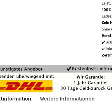
Leistu
100% 
Ladez
Kein 
ohne 
Herst
✔️ Sch
✔️ Int
Zerti
tinformation
Weitere Informationen