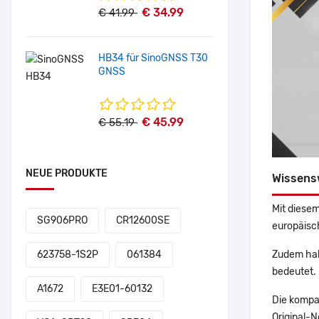
€ 34.99
€ 41.99
HB34 für SinoGNSS T30
GNSS
€ 45.99
€ 55.19
NEUE PRODUKTE
Wissens
Mit diesem
SG906PRO
CR12600SE
europäisch
Zudem hab
623758-1S2P
061384
bedeutet. 
A1672
E3E01-60132
Die kompa
Original-N