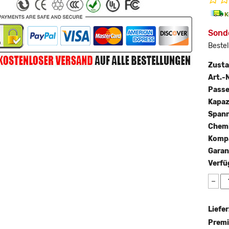
Sond
Bestel
Zust
Art.-N
Passe
Kapaz
Span
Chemi
Kompa
Garan
Verfü
−
Liefer
Premi