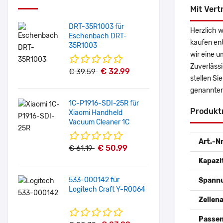
Mit Vert
DRT-35R1003 für
Herzlich 
Eschenbach DRT-
kaufen en
35R1003
wir eine u
Zuverlässi
€ 32.99
€ 39.59
stellen Si
genannten
1C-P1916-SDI-25R für
Produkt
Xiaomi Handheld
Vacuum Cleaner 1C
Art.-Nr
€ 50.99
€ 61.19
Kapazi
533-000142 für
Spann
Logitech Craft Y-R0064
Zellena
Passen