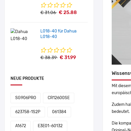
€ 25.88
€ 31.06
L018-40 für Dahua
L018-40
€ 31.99
€ 38.39
Wissens
NEUE PRODUKTE
Mit diesem
europäisch
SG906PRO
CR12600SE
Zudem hab
bedeutet. 
623758-1S2P
061384
Die kompa
A1672
E3E01-60132
Original-N