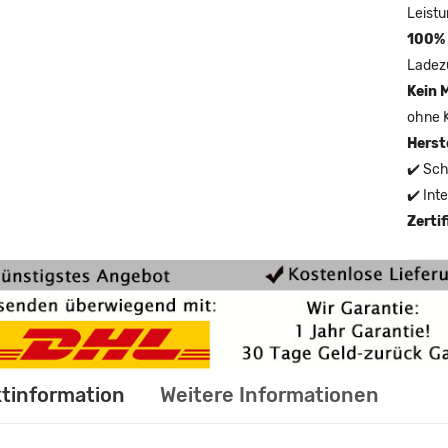
Leistu
100% 
Ladez
Kein 
ohne 
Herst
✔️ Sch
✔️ Int
Zerti
tinformation
Weitere Informationen