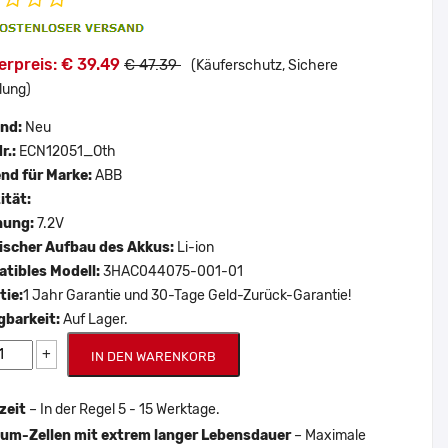
erpreis: € 39.49
€ 47.39
(Käuferschutz, Sichere
lung)
and:
Neu
r.:
ECN12051_Oth
nd für Marke:
ABB
ität:
nung:
7.2V
scher Aufbau des Akkus:
Li-ion
tibles Modell:
3HAC044075-001-01
tie:
1 Jahr Garantie und 30-Tage Geld-Zurück-Garantie!
gbarkeit:
Auf Lager.
+
IN DEN WARENKORB
zeit
– In der Regel 5 - 15 Werktage.
um-Zellen mit extrem langer Lebensdauer
– Maximale