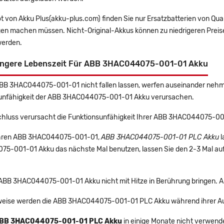
t von Akku Plus(akku-plus.com) finden Sie nur Ersatzbatterien von Qu
gen machen müssen. Nicht-Original-Akkus können zu niedrigeren Preise
erden.
ängere Lebenszeit Für ABB 3HAC044075-001-01 Akku
ABB 3HAC044075-001-01 nicht fallen lassen, werfen auseinander nehmen
unfähigkeit der ABB 3HAC044075-001-01 Akku verursachen.
chluss verursacht die Funktionsunfähigkeit Ihrer ABB 3HAC044075-0
 Ihren ABB 3HAC044075-001-01,
ABB 3HAC044075-001-01 PLC Akku
l
5-001-01 Akku das nächste Mal benutzen, lassen Sie den 2-3 Mal aufl
e ABB 3HAC044075-001-01 Akku nicht mit Hitze in Berührung bringen. A
eise werden die ABB 3HAC044075-001-01 PLC Akku während ihrer Au
BB 3HAC044075-001-01 PLC Akku
in einige Monate nicht verwende