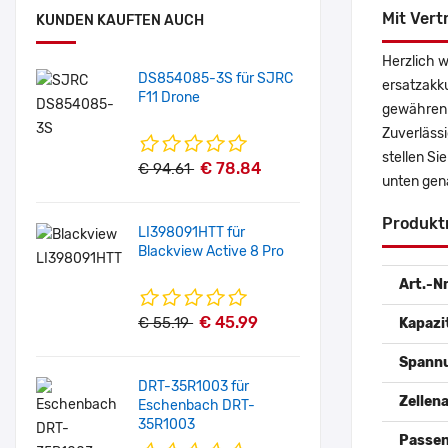
Mit Vert
KUNDEN KAUFTEN AUCH
Herzlich 
DS854085-3S für SJRC
ersatzakk
F11 Drone
gewähren 
Zuverlässi
stellen Si
€ 78.84
€ 94.61
unten gen
Produkt
LI398091HTT für
Blackview Active 8 Pro
Art.-Nr
€ 45.99
€ 55.19
Kapazi
Spann
DRT-35R1003 für
Zellena
Eschenbach DRT-
35R1003
Passen