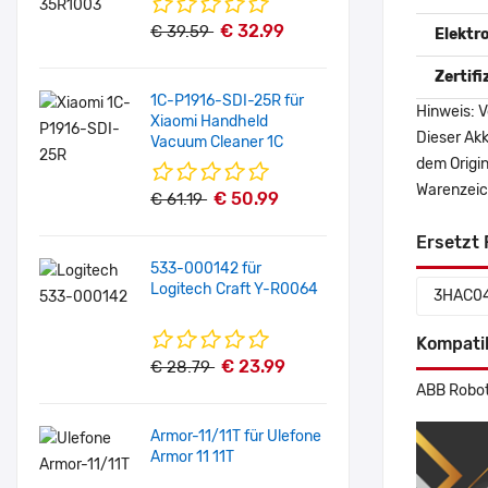
€ 32.99
€ 39.59
Elektr
Zertif
1C-P1916-SDI-25R für
Hinweis: V
Xiaomi Handheld
Dieser Akk
Vacuum Cleaner 1C
dem Origi
Warenzeich
€ 50.99
€ 61.19
Ersetzt 
533-000142 für
Logitech Craft Y-R0064
3HAC04
Kompati
€ 23.99
€ 28.79
ABB Robot
Armor-11/11T für Ulefone
Armor 11 11T