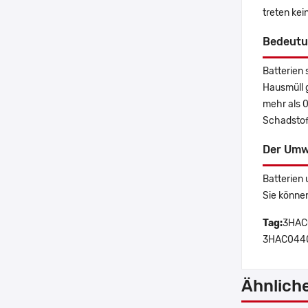
treten ke
Bedeutu
Batterien 
Hausmüll 
mehr als 
Schadstoff
Der Umw
Batterien 
Sie könne
Tag:
3HAC
3HAC04407
Ähnlich