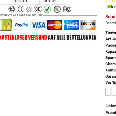
Sond
Bestel
Zust
Art.-N
Passe
Kapaz
Span
Chemi
Kompa
Garan
Verfü
−
Liefer
Premi