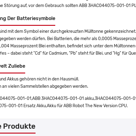
ine Störung auf, vor dem Gebrauch sollten ABB 3HAC044075-001-01 PL
ng Der Batteriesymbole
sind mit dem Symbol einer durchgekreuzten Mülltonne gekennzeichnet. 
gegeben werden dürfen. Bei Batterien, die mehr als 0,0005 Masseproz
0,004 Masseprozent Blei enthalten, befindet sich unter dem Mülltonn
es – dabei steht "Cd" für Cadmium, "Pb" steht für Blei, und "Hg" für Que
elt Zuliebe
und Akkus gehören nicht in den Hausmüll.
n an vielen Sammelstellen abgegeben werden.
044075-001-01,ABB 3HAC044075-001-01 akku,3HAC044075-001-01 
5-001-01 Ersatz Akku,Akku für ABB Robot The New Version CPU.
e Produkte