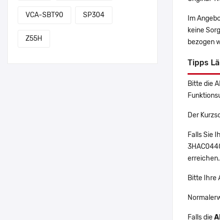
VCA-SBT90
SP304
Im Angebo
keine Sor
Z55H
bezogen w
Tipps L
Bitte die 
Funktions
Der Kurzs
Falls Sie
3HAC04407
erreichen.
Bitte Ihr
Normalerw
Falls die
A