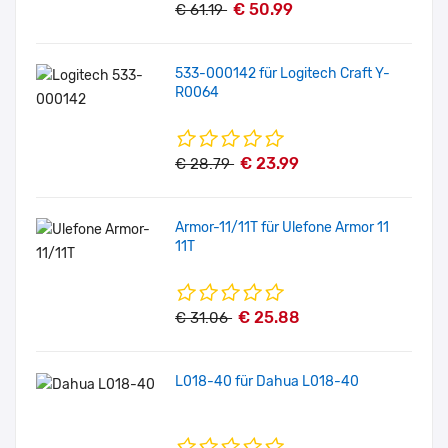
€ 50.99
€ 61.19
533-000142 für Logitech Craft Y-
R0064
€ 23.99
€ 28.79
Armor-11/11T für Ulefone Armor 11
11T
€ 25.88
€ 31.06
L018-40 für Dahua L018-40