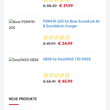
€ 31.99
€ 38.39
PSM41R-200 für Bose SoundLink Air
& Sounddock charger
€ 34.99
€ 41.99
HB34 für SinoGNSS T30 GNSS
€ 45.99
€ 55.19
NEUE PRODUKTE