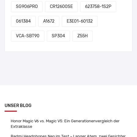
SG906PRO
CR12600SE
623758-1S2P
061384
A1672
E3E01-60132
VCA-SBT90
SP304
Z55H
UNSER BLOG
Honor Magic V6 vs. Magic V5: Ein Generationenvergleich der
Extraklasse
Redmi Headphones Neo im Test – Langer Atem, zwei Gesichter