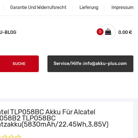
Garantie Und Widerrufsrecht
Lieferung
Impressum
0
U-BLOG
0.00 €
Service/Hilfe :info@akku-plus.com
SUCHE
atel TLP058BC Akku Für Alcatel
058B2 TLP058BC
atzakku(5830mAh/22.45Wh,3.85V)