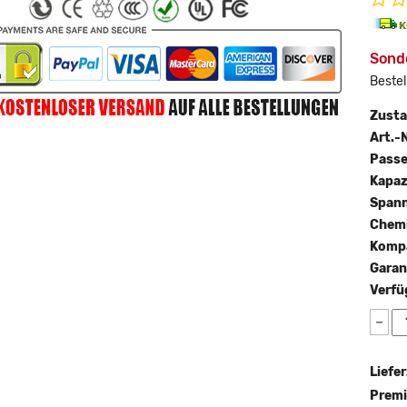
Sond
Bestel
Zust
Art.-N
Passe
Kapaz
Span
Chemi
Kompa
Garan
Verfü
−
Liefer
Premi