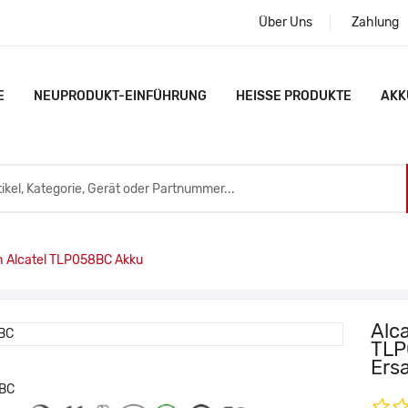
Über Uns
Zahlung
E
NEUPRODUKT-EINFÜHRUNG
HEISSE PRODUKTE
AKK
Alcatel TLP058BC Akku
Alc
TLP
Ers