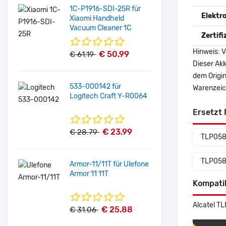
1C-P1916-SDI-25R für
Elektr
Xiaomi Handheld
Vacuum Cleaner 1C
Zertif
Hinweis: V
€ 50.99
€ 61.19
Dieser Akk
dem Origi
533-000142 für
Warenzeich
Logitech Craft Y-R0064
Ersetzt 
€ 23.99
€ 28.79
TLP05
TLP05
Armor-11/11T für Ulefone
Armor 11 11T
Kompati
Alcatel 
€ 25.88
€ 31.06