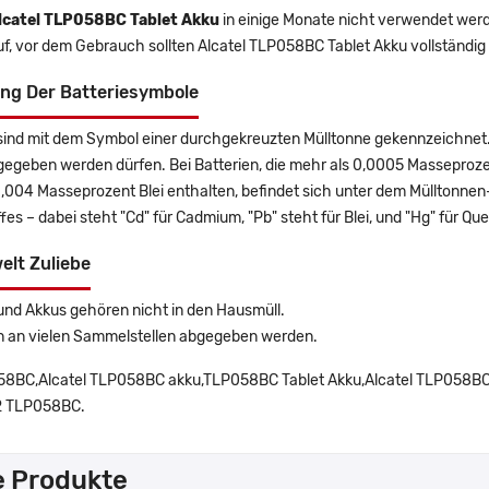
lcatel TLP058BC Tablet Akku
in einige Monate nicht verwendet werde
uf, vor dem Gebrauch sollten Alcatel TLP058BC Tablet Akku vollständi
ng Der Batteriesymbole
sind mit dem Symbol einer durchgekreuzten Mülltonne gekennzeichnet. 
gegeben werden dürfen. Bei Batterien, die mehr als 0,0005 Masseproz
0,004 Masseprozent Blei enthalten, befindet sich unter dem Mülltonn
es – dabei steht "Cd" für Cadmium, "Pb" steht für Blei, und "Hg" für Que
elt Zuliebe
und Akkus gehören nicht in den Hausmüll.
n an vielen Sammelstellen abgegeben werden.
8BC,Alcatel TLP058BC akku,TLP058BC Tablet Akku,Alcatel TLP058BC Ba
 TLP058BC.
e Produkte