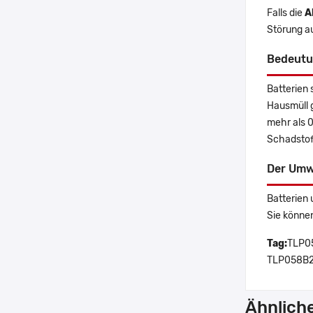
Falls die
A
Störung a
Bedeutu
Batterien 
Hausmüll 
mehr als 
Schadstoff
Der Umw
Batterien 
Sie könne
Tag:
TLP05
TLP058B2
Ähnlich