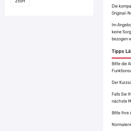
Z55H
Die kompa
Original-N
Im Angebo
keine Sor
bezogen w
Tipps L
Bitte die 
Funktions
Der Kurzsc
Falls Sie 
nächste Ma
Bitte Ihre
Normalerw