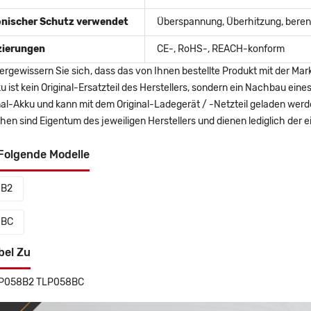
onischer Schutz verwendet
Überspannung, Überhitzung, berent
izierungen
CE-, RoHS-, REACH-konform
ergewissern Sie sich, dass das von Ihnen bestellte Produkt mit der Mar
u ist kein Original-Ersatzteil des Herstellers, sondern ein Nachbau ei
nal-Akku und kann mit dem Original-Ladegerät / -Netzteil geladen wer
en sind Eigentum des jeweiligen Herstellers und dienen lediglich der ei
Folgende Modelle
8B2
8BC
bel Zu
TLP058B2 TLP058BC