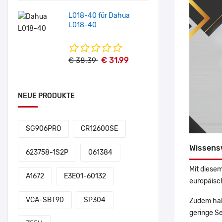
L018-40 für Dahua
L018-40
€ 31.99
€ 38.39
NEUE PRODUKTE
SG906PRO
CR12600SE
Wissens
623758-1S2P
061384
Mit diesem
A1672
E3E01-60132
europäisch
VCA-SBT90
SP304
Zudem hab
geringe Se