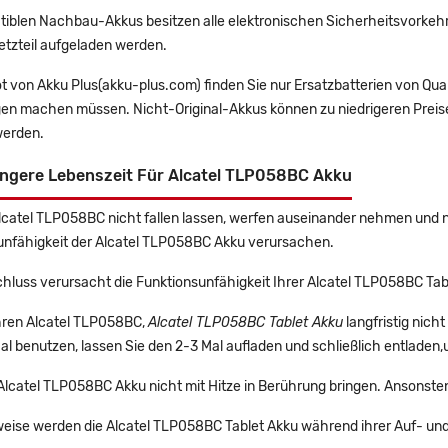
tiblen Nachbau-Akkus besitzen alle elektronischen Sicherheitsvorkehr
etzteil aufgeladen werden.
t von Akku Plus(akku-plus.com) finden Sie nur Ersatzbatterien von Qu
gen machen müssen. Nicht-Original-Akkus können zu niedrigeren Preise
erden.
ängere Lebenszeit Für Alcatel TLP058BC Akku
Alcatel TLP058BC nicht fallen lassen, werfen auseinander nehmen und ni
unfähigkeit der Alcatel TLP058BC Akku verursachen.
hluss verursacht die Funktionsunfähigkeit Ihrer Alcatel TLP058BC Tab
Ihren Alcatel TLP058BC,
Alcatel TLP058BC Tablet Akku
langfristig nic
l benutzen, lassen Sie den 2-3 Mal aufladen und schließlich entladen,
 Alcatel TLP058BC Akku nicht mit Hitze in Berührung bringen. Ansonste
eise werden die Alcatel TLP058BC Tablet Akku während ihrer Auf- un