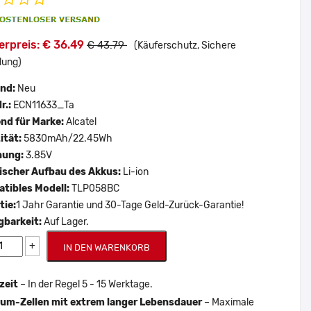
erpreis: € 36.49
€ 43.79
(Käuferschutz, Sichere
lung)
and:
Neu
r.:
ECN11633_Ta
nd für Marke:
Alcatel
ität:
5830mAh/22.45Wh
nung:
3.85V
scher Aufbau des Akkus:
Li-ion
tibles Modell:
TLP058BC
tie:
1 Jahr Garantie und 30-Tage Geld-Zurück-Garantie!
gbarkeit:
Auf Lager.
+
IN DEN WARENKORB
zeit
– In der Regel 5 - 15 Werktage.
um-Zellen mit extrem langer Lebensdauer
– Maximale