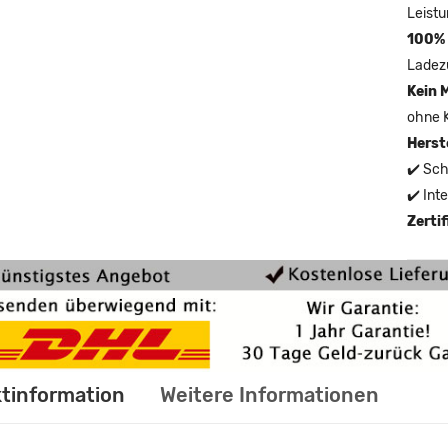
Leistu
100% 
Ladez
Kein 
ohne 
Herst
✔️ Sch
✔️ Int
Zerti
tinformation
Weitere Informationen