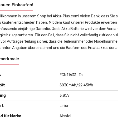
rauen Einkaufen!
willkommen in unserem Shop bei Akku-Plus.com! Vielen Dank, dass Sie
u kaufen entschieden haben. Mit dem Kauf unserer Produkte erwerben 
mfassende einjährige Garantie. Jede Akku Batterie wird vor dem Versa
gkeit zu garantieren. Für den Fall, dass Sie nicht vollständig zufrieden 
e vor Auftragserteilung sicher, dass die Teilenummer oder Modellnumm
annten Angaben übereinstimmt und die Bauform des Ersatzakkus der au
merkmale
.
ECN11633_Ta
tät
5830mAh/22.45Wh
ung
3.85V
rt
Li-ion
d für Marke
Alcatel