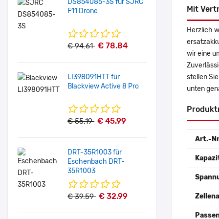
DS854085-3S für SJRC
Mit Vert
F11 Drone
Herzlich 
ersatzakk
€ 78.84
€ 94.61
wir eine u
Zuverlässi
LI398091HTT für
stellen Si
Blackview Active 8 Pro
unten gen
Produkt
€ 45.99
€ 55.19
Art.-Nr
DRT-35R1003 für
Kapazi
Eschenbach DRT-
35R1003
Spann
€ 32.99
€ 39.59
Zellena
Passen