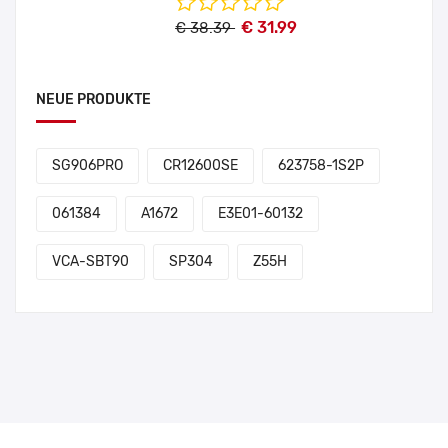
€ 31.99
€ 38.39
NEUE PRODUKTE
SG906PRO
CR12600SE
623758-1S2P
061384
A1672
E3E01-60132
VCA-SBT90
SP304
Z55H