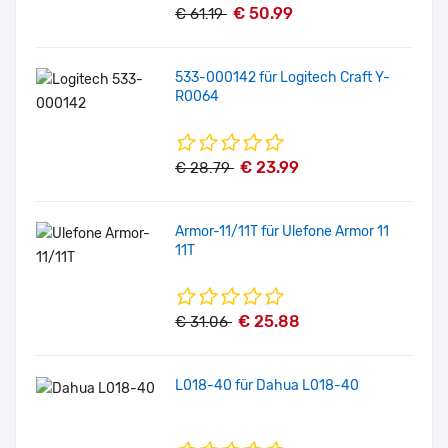
€ 50.99
€ 61.19
533-000142 für Logitech Craft Y-
R0064
€ 23.99
€ 28.79
Armor-11/11T für Ulefone Armor 11
11T
€ 25.88
€ 31.06
L018-40 für Dahua L018-40