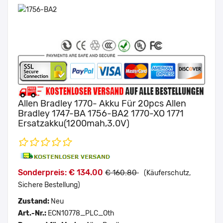
Allen Bradley 1770- Akku Für 20pcs Allen
Bradley 1747-BA 1756-BA2 1770-XO 1771
Ersatzakku(1200mah,3.0V)
Sonderpreis: € 134.00
€ 160.80
(Käuferschutz,
Sichere Bestellung)
Zustand:
Neu
Art.-Nr.:
ECN10778_PLC_Oth