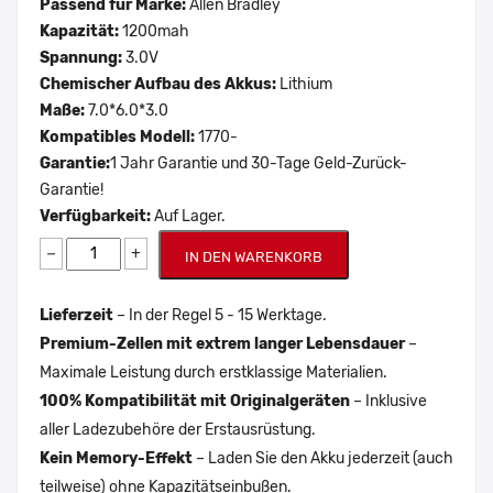
Passend für Marke:
Allen Bradley
Kapazität:
1200mah
Spannung:
3.0V
Chemischer Aufbau des Akkus:
Lithium
Maße:
7.0*6.0*3.0
Kompatibles Modell:
1770-
Garantie:
1 Jahr Garantie und 30-Tage Geld-Zurück-
Garantie!
Verfügbarkeit:
Auf Lager.
−
+
IN DEN WARENKORB
Lieferzeit
– In der Regel 5 - 15 Werktage.
Premium-Zellen mit extrem langer Lebensdauer
–
Maximale Leistung durch erstklassige Materialien.
100% Kompatibilität mit Originalgeräten
– Inklusive
aller Ladezubehöre der Erstausrüstung.
Kein Memory-Effekt
– Laden Sie den Akku jederzeit (auch
teilweise) ohne Kapazitätseinbußen.