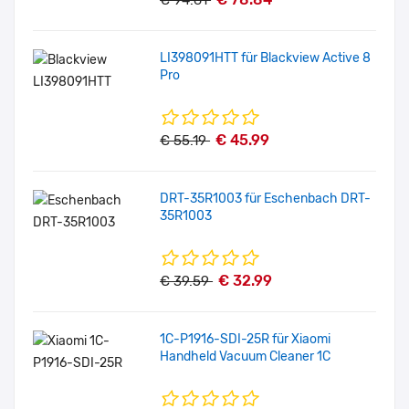
€ 94.61
LI398091HTT für Blackview Active 8
Pro
€ 45.99
€ 55.19
DRT-35R1003 für Eschenbach DRT-
35R1003
€ 32.99
€ 39.59
1C-P1916-SDI-25R für Xiaomi
Handheld Vacuum Cleaner 1C