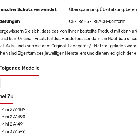
onischer Schutz verwendet
Überspannung, Überhitzung, berent
izierungen
CE-, RoHS-, REACH-konform
ergewissern Sie sich, dass das von Ihnen bestellte Produkt mit der Mar
u ist kein Original-Ersatzteil des Herstellers, sondern ein Nachbau ei
nal-Akku und kann mit dem Original-Ladegerät / -Netzteil geladen wer
en sind Eigentum des jeweiligen Herstellers und dienen lediglich der ei
Folgende Modelle
bel Zu
 Mini 2 A1489
 Mini 2 A1490
 Mini 2 A1491
 Mini 3 A1599