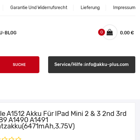
Garantie Und Widerrufsrecht
Lieferung
Impressum
0
U-BLOG
0.00 €
Service/Hilfe :info@akku-plus.com
SUCHE
e A1512 Akku Für IPad Mini 2 & 3 2nd 3rd
89 A1490 A1491
atzakku(6471mAh,3.75V)