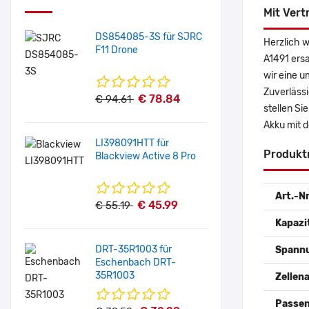
Mit Vert
DS854085-3S für SJRC
Herzlich w
F11 Drone
A1491 ers
wir eine u
Zuverlässi
€ 78.84
€ 94.61
stellen Si
Akku mit 
LI398091HTT für
Produkt
Blackview Active 8 Pro
Art.-Nr
€ 45.99
€ 55.19
Kapazi
DRT-35R1003 für
Spann
Eschenbach DRT-
35R1003
Zellena
Passen