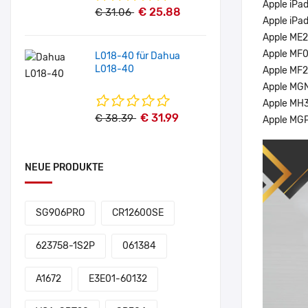
Apple iPad
€ 25.88
€ 31.06
Apple iPad
Apple ME
Apple MF
L018-40 für Dahua
L018-40
Apple MF
Apple MG
Apple MH
€ 31.99
€ 38.39
Apple MG
NEUE PRODUKTE
SG906PRO
CR12600SE
623758-1S2P
061384
A1672
E3E01-60132