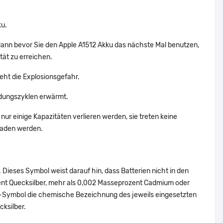
ku.
dann bevor Sie den Apple A1512 Akku das nächste Mal benutzen,
tät zu erreichen.
teht die Explosionsgefahr.
adungszyklen erwärmt.
nur einige Kapazitäten verlieren werden, sie treten keine
eladen werden.
Dieses Symbol weist darauf hin, dass Batterien nicht in den
ent Quecksilber, mehr als 0,002 Masseprozent Cadmium oder
en-Symbol die chemische Bezeichnung des jeweils eingesetzten
cksilber.