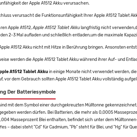
unfähigkeit der Apple A1512 Akku verursachen.
hluss verursacht die Funktionsunfähigkeit Ihrer Apple A1512 Tablet Ak
Ihren Apple A1512,
Apple A1512 Tablet Akku
langfristig nicht verwenden,
 den 2-3 Mal aufladen und schließlich entladen,um die maximale Kapazi
 Apple A1512 Akku nicht mit Hitze in Berührung bringen. Ansonsten ents
eise werden die Apple A1512 Tablet Akku während ihrer Auf- und Entl
pple A1512 Tablet Akku
in einige Monate nicht verwendet werden, die 
f, vor dem Gebrauch sollten Apple A1512 Tablet Akku vollständig aufg
ng Der Batteriesymbole
sind mit dem Symbol einer durchgekreuzten Mülltonne gekennzeichnet. 
gegeben werden dürfen. Bei Batterien, die mehr als 0,0005 Masseproz
0,004 Masseprozent Blei enthalten, befindet sich unter dem Mülltonn
es – dabei steht "Cd" für Cadmium, "Pb" steht für Blei, und "Hg" für Que