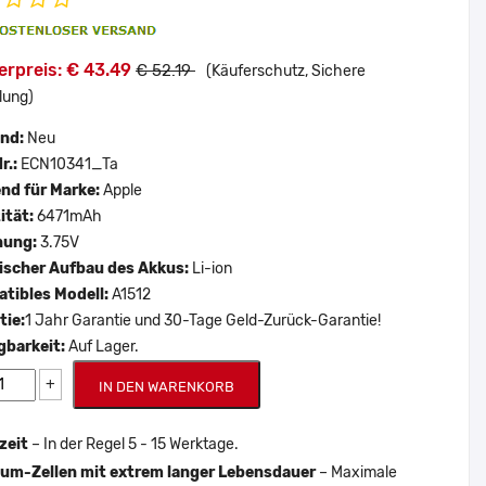
erpreis: € 43.49
€ 52.19
(Käuferschutz, Sichere
lung)
and:
Neu
r.:
ECN10341_Ta
nd für Marke:
Apple
ität:
6471mAh
nung:
3.75V
scher Aufbau des Akkus:
Li-ion
tibles Modell:
A1512
tie:
1 Jahr Garantie und 30-Tage Geld-Zurück-Garantie!
gbarkeit:
Auf Lager.
+
IN DEN WARENKORB
zeit
– In der Regel 5 - 15 Werktage.
um-Zellen mit extrem langer Lebensdauer
– Maximale