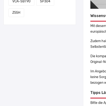
VCA-SBT90
SP304
Z55H
Wissens
Mit diesem
europäisch
Zudem hab
Selbstentl
Die kompa
Original-N
Im Angebo
keine Sor
bezogen w
Tipps Lä
Bitte die 