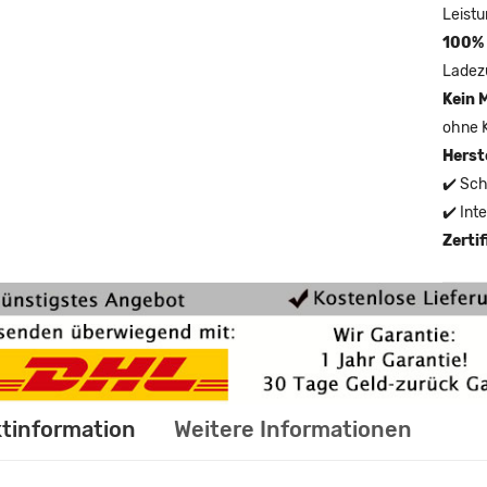
Leistu
100% 
Ladez
Kein 
ohne 
Herst
✔️ Sch
✔️ Int
Zerti
tinformation
Weitere Informationen