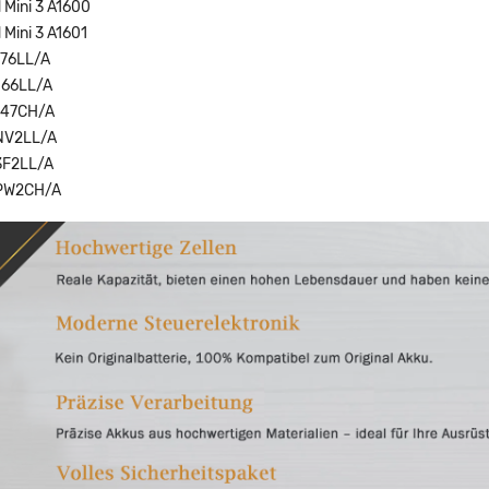
 Mini 3 A1600
 Mini 3 A1601
276LL/A
066LL/A
247CH/A
NV2LL/A
3F2LL/A
PW2CH/A