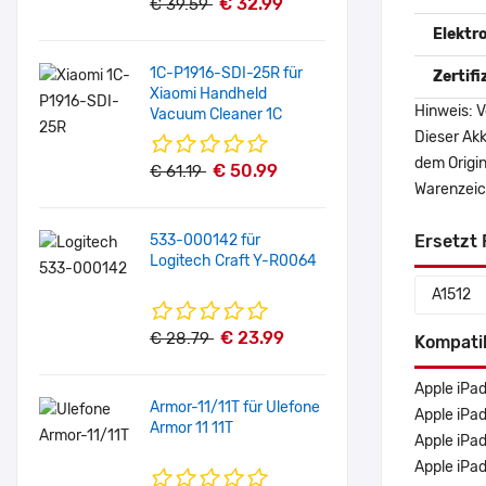
€ 32.99
€ 39.59
Elektr
1C-P1916-SDI-25R für
Zertif
Xiaomi Handheld
Hinweis: V
Vacuum Cleaner 1C
Dieser Akk
dem Origi
€ 50.99
€ 61.19
Warenzeich
533-000142 für
Ersetzt 
Logitech Craft Y-R0064
A1512
€ 23.99
€ 28.79
Kompati
Apple iPad
Armor-11/11T für Ulefone
Apple iPad
Armor 11 11T
Apple iPad
Apple iPad