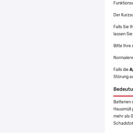
Funktions
Der Kurzsc
Falls Sie 
lassen Sie
Bitte Ihre
Normalerw
Falls die
A
Störung au
Bedeutu
Batterien 
Hausmüll 
mehr als 
Schadstoff