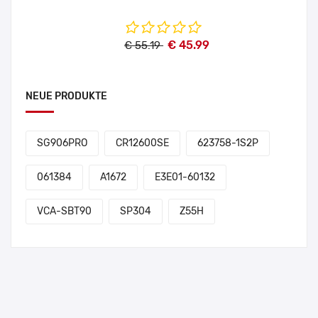
€ 45.99
€ 55.19
NEUE PRODUKTE
SG906PRO
CR12600SE
623758-1S2P
061384
A1672
E3E01-60132
VCA-SBT90
SP304
Z55H