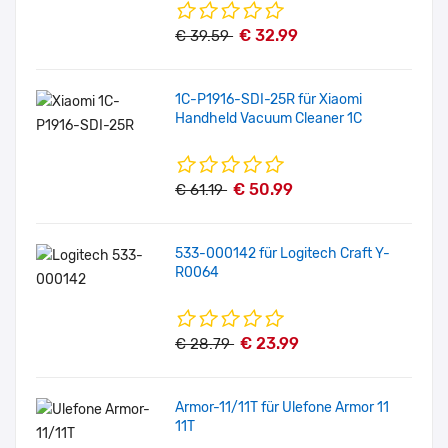
€ 32.99
€ 39.59
1C-P1916-SDI-25R für Xiaomi
Handheld Vacuum Cleaner 1C
€ 50.99
€ 61.19
533-000142 für Logitech Craft Y-
R0064
€ 23.99
€ 28.79
Armor-11/11T für Ulefone Armor 11
11T