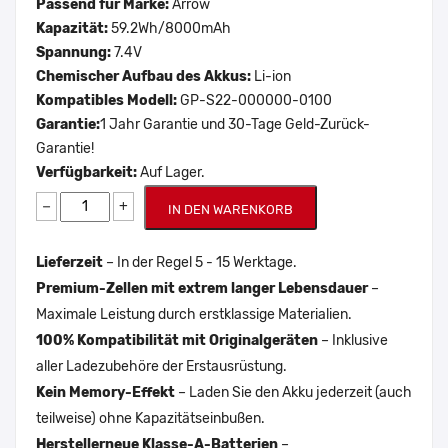
Passend für Marke:
Arrow
Kapazität:
59.2Wh/8000mAh
Spannung:
7.4V
Chemischer Aufbau des Akkus:
Li-ion
Kompatibles Modell:
GP-S22-000000-0100
Garantie:
1 Jahr Garantie und 30-Tage Geld-Zurück-
Garantie!
Verfügbarkeit:
Auf Lager.
−
+
IN DEN WARENKORB
Lieferzeit
– In der Regel 5 - 15 Werktage.
Premium-Zellen mit extrem langer Lebensdauer
–
Maximale Leistung durch erstklassige Materialien.
100% Kompatibilität mit Originalgeräten
– Inklusive
aller Ladezubehöre der Erstausrüstung.
Kein Memory-Effekt
– Laden Sie den Akku jederzeit (auch
teilweise) ohne Kapazitätseinbußen.
Herstellerneue Klasse-A-Batterien
–