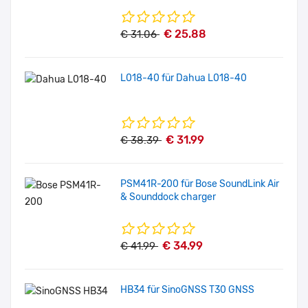
€ 25.88
€ 31.06
L018-40 für Dahua L018-40
€ 31.99
€ 38.39
PSM41R-200 für Bose SoundLink Air
& Sounddock charger
€ 34.99
€ 41.99
HB34 für SinoGNSS T30 GNSS