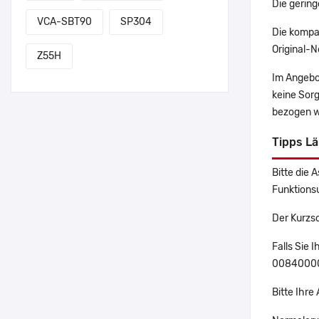
Die gering
VCA-SBT90
SP304
Die kompa
Original-N
Z55H
Im Angebo
keine Sor
bezogen w
Tipps L
Bitte die 
Funktions
Der Kurzs
Falls Sie
00840000 
Bitte Ihr