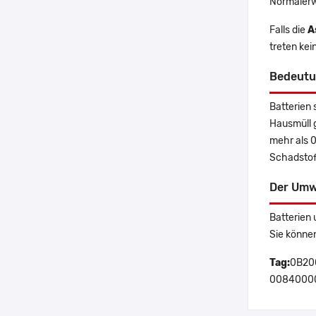
Normalerw
Falls die
A
treten ke
Bedeutu
Batterien 
Hausmüll 
mehr als 
Schadstoff
Der Umw
Batterien 
Sie könne
Tag:
0B20
00840000