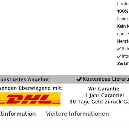
Leistu
100% 
Ladez
Kein 
ohne 
Herst
✔️ Sch
✔️ Int
Zerti
tinformation
Weitere Informationen