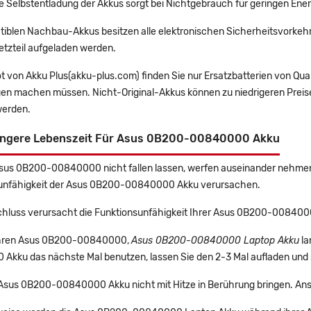
e Selbstentladung der Akkus sorgt bei Nichtgebrauch für geringen Ener
tiblen Nachbau-Akkus besitzen alle elektronischen Sicherheitsvorkehr
etzteil aufgeladen werden.
t von Akku Plus(akku-plus.com) finden Sie nur Ersatzbatterien von Qu
gen machen müssen. Nicht-Original-Akkus können zu niedrigeren Preise
erden.
ängere Lebenszeit Für Asus 0B200-00840000 Akku
Asus 0B200-00840000 nicht fallen lassen, werfen auseinander nehmen u
unfähigkeit der Asus 0B200-00840000 Akku verursachen.
chluss verursacht die Funktionsunfähigkeit Ihrer Asus 0B200-008400
 Ihren Asus 0B200-00840000,
Asus 0B200-00840000 Laptop Akku
la
Akku das nächste Mal benutzen, lassen Sie den 2-3 Mal aufladen und s
e Asus 0B200-00840000 Akku nicht mit Hitze in Berührung bringen. Ans