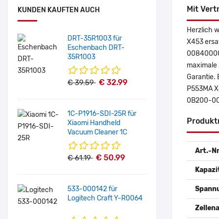
Mit Vert
KUNDEN KAUFTEN AUCH
Herzlich 
DRT-35R1003 für
X453 ersa
Eschenbach DRT-
00840000 
35R1003
maximale Z
Garantie. 
€ 32.99
€ 39.59
P553MA X4
0B200-00
1C-P1916-SDI-25R für
Produkt
Xiaomi Handheld
Vacuum Cleaner 1C
Art.-Nr
€ 50.99
€ 61.19
Kapazi
533-000142 für
Spann
Logitech Craft Y-R0064
Zellena