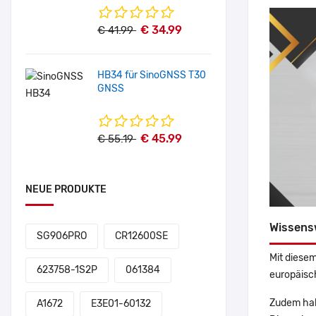
€ 34.99
€ 41.99
HB34 für SinoGNSS T30
GNSS
€ 45.99
€ 55.19
NEUE PRODUKTE
Wissens
SG906PRO
CR12600SE
Mit diesem
623758-1S2P
061384
europäisch
Zudem hab
A1672
E3E01-60132