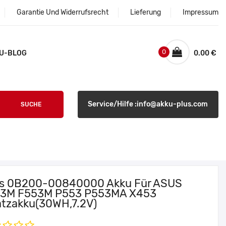
Garantie Und Widerrufsrecht
Lieferung
Impressum
0
U-BLOG
0.00 €
Service/Hilfe :info@akku-plus.com
SUCHE
s 0B200-00840000 Akku Für ASUS
3M F553M P553 P553MA X453
atzakku(30WH,7.2V)