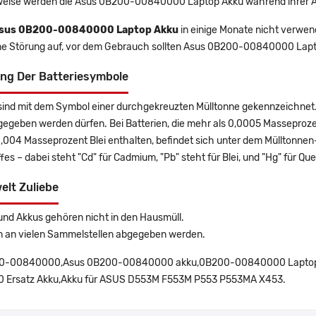
eise werden die Asus 0B200-00840000 Laptop Akku während ihrer Au
sus 0B200-00840000 Laptop Akku
in einige Monate nicht verwend
ine Störung auf, vor dem Gebrauch sollten Asus 0B200-00840000 Lapt
ng Der Batteriesymbole
sind mit dem Symbol einer durchgekreuzten Mülltonne gekennzeichnet. 
gegeben werden dürfen. Bei Batterien, die mehr als 0,0005 Masseproz
0,004 Masseprozent Blei enthalten, befindet sich unter dem Mülltonn
es – dabei steht "Cd" für Cadmium, "Pb" steht für Blei, und "Hg" für Que
elt Zuliebe
und Akkus gehören nicht in den Hausmüll.
n an vielen Sammelstellen abgegeben werden.
0-00840000,Asus 0B200-00840000 akku,0B200-00840000 Laptop 
 Ersatz Akku,Akku für ASUS D553M F553M P553 P553MA X453.