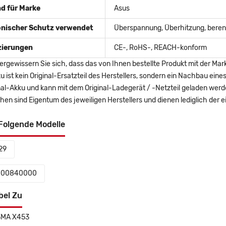
d für Marke
Asus
onischer Schutz verwendet
Überspannung, Überhitzung, berent
izierungen
CE-, RoHS-, REACH-konform
ergewissern Sie sich, dass das von Ihnen bestellte Produkt mit der Mar
u ist kein Original-Ersatzteil des Herstellers, sondern ein Nachbau ei
nal-Akku und kann mit dem Original-Ladegerät / -Netzteil geladen wer
en sind Eigentum des jeweiligen Herstellers und dienen lediglich der ei
Folgende Modelle
29
-00840000
bel Zu
3MA X453