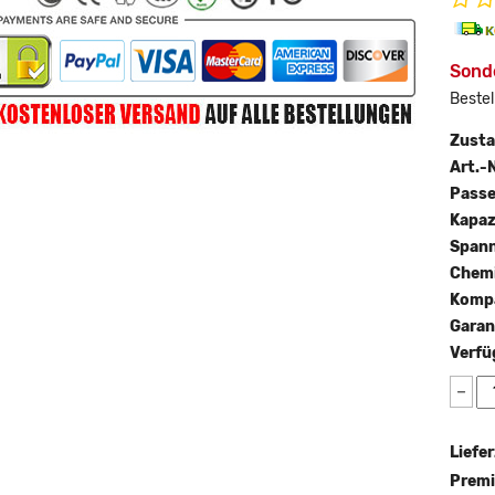
Sond
Bestel
Zust
Art.-N
Passe
Kapaz
Span
Chemi
Kompa
Garan
Verfü
−
Liefer
Premi