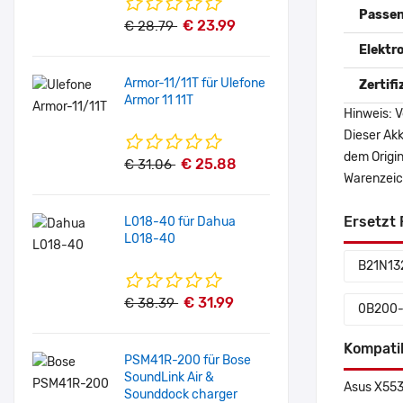
Passen
€ 23.99
€ 28.79
Elektr
Armor-11/11T für Ulefone
Zertif
Armor 11 11T
Hinweis: V
Dieser Akk
dem Origi
€ 25.88
€ 31.06
Warenzeich
Ersetzt 
L018-40 für Dahua
L018-40
B21N13
€ 31.99
€ 38.39
0B200
Kompati
PSM41R-200 für Bose
SoundLink Air &
Asus X55
Sounddock charger