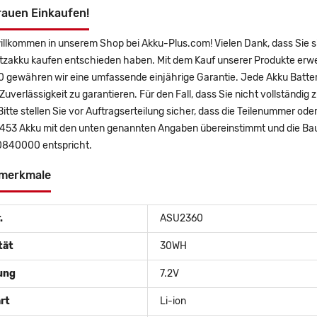
rauen Einkaufen!
willkommen in unserem Shop bei Akku-Plus.com! Vielen Dank, dass S
tzakku kaufen entschieden haben. Mit dem Kauf unserer Produkte erwer
gewähren wir eine umfassende einjährige Garantie. Jede Akku Batteri
uverlässigkeit zu garantieren. Für den Fall, dass Sie nicht vollständig 
Bitte stellen Sie vor Auftragserteilung sicher, dass die Teilenummer
53 Akku mit den unten genannten Angaben übereinstimmt und die Bauf
840000 entspricht.
merkmale
.
ASU2360
tät
30WH
ung
7.2V
rt
Li-ion