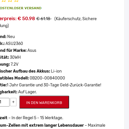
erpreis: € 50.98
€ 61.18
(Käuferschutz, Sichere
lung)
and:
Neu
r.:
ASU2360
nd für Marke:
Asus
ität:
30WH
nung:
7.2V
scher Aufbau des Akkus:
Li-ion
tibles Modell:
0B200-00840000
tie:
1 Jahr Garantie und 30-Tage Geld-Zurück-Garantie!
gbarkeit:
Auf Lager.
+
IN DEN WARENKORB
zeit
– In der Regel 5 - 15 Werktage.
um-Zellen mit extrem langer Lebensdauer
– Maximale