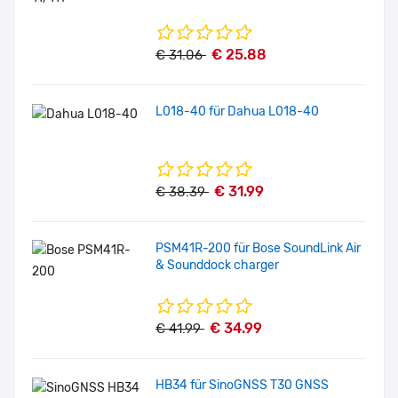
€ 25.88
€ 31.06
L018-40 für Dahua L018-40
€ 31.99
€ 38.39
PSM41R-200 für Bose SoundLink Air
& Sounddock charger
€ 34.99
€ 41.99
HB34 für SinoGNSS T30 GNSS