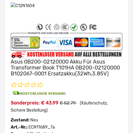
Asus 0B200-02120000 Akku Für Asus
Transformer Book T101HA 0B200-02120000
B102067-0001 Ersatzakku(32Wh,3.85V)
Sonderpreis: € 43.99
€ 52.79
(Käuferschutz,
Sichere Bestellung)
Zustand:
Neu
Art.-Nr.:
ECN11689_Ta