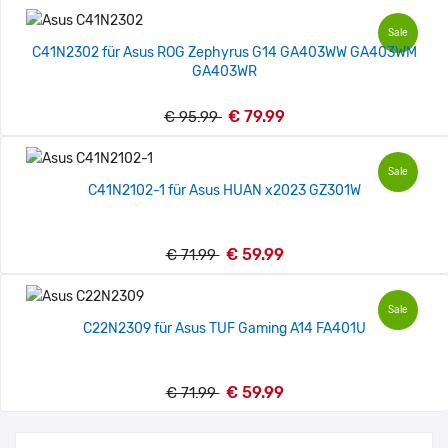
Sale
C41N2302 für Asus ROG Zephyrus G14 GA403WW GA403WM
GA403WR
€ 79.99
€ 95.99
Sale
C41N2102-1 für Asus HUAN x2023 GZ301W
€ 59.99
€ 71.99
Sale
C22N2309 für Asus TUF Gaming A14 FA401U
€ 59.99
€ 71.99