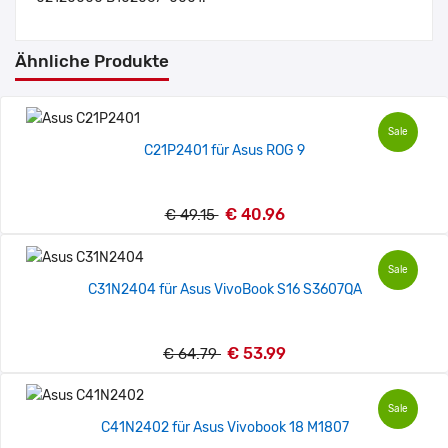
Ähnliche Produkte
Sale
C21P2401 für Asus ROG 9
€ 40.96
€ 49.15
Sale
C31N2404 für Asus VivoBook S16 S3607QA
€ 53.99
€ 64.79
Sale
C41N2402 für Asus Vivobook 18 M1807