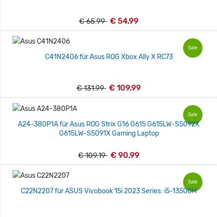
€ 54.99
€ 65.99
Sale
C41N2406 für Asus ROG Xbox Ally X RC73
€ 109.99
€ 131.99
Sale
A24-380P1A für Asus ROG Strix G16 G615 G615LW-S5092X
G615LW-S5091X Gaming Laptop
€ 90.99
€ 109.19
Sale
C22N2207 für ASUS Vivobook 15i 2023 Series: i5-13500H