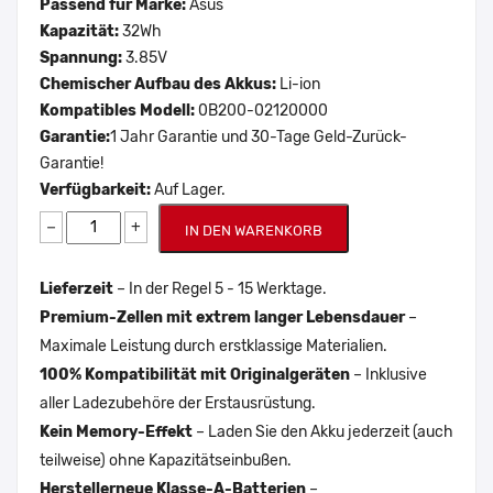
Passend für Marke:
Asus
Kapazität:
32Wh
Spannung:
3.85V
Chemischer Aufbau des Akkus:
Li-ion
Kompatibles Modell:
0B200-02120000
Garantie:
1 Jahr Garantie und 30-Tage Geld-Zurück-
Garantie!
Verfügbarkeit:
Auf Lager.
−
+
IN DEN WARENKORB
Lieferzeit
– In der Regel 5 - 15 Werktage.
Premium-Zellen mit extrem langer Lebensdauer
–
Maximale Leistung durch erstklassige Materialien.
100% Kompatibilität mit Originalgeräten
– Inklusive
aller Ladezubehöre der Erstausrüstung.
Kein Memory-Effekt
– Laden Sie den Akku jederzeit (auch
teilweise) ohne Kapazitätseinbußen.
Herstellerneue Klasse-A-Batterien
–