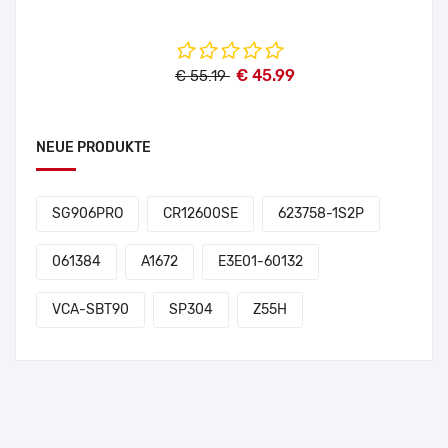
€ 45.99
€ 55.19
NEUE PRODUKTE
SG906PRO
CR12600SE
623758-1S2P
061384
A1672
E3E01-60132
VCA-SBT90
SP304
Z55H