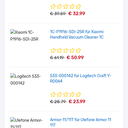
€ 32.99
€ 39.59
1C-P1916-SDI-25R für Xiaomi
Handheld Vacuum Cleaner 1C
€ 50.99
€ 61.19
533-000142 für Logitech Craft Y-
R0064
€ 23.99
€ 28.79
Armor-11/11T für Ulefone Armor 11
11T