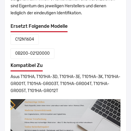
sind Eigentum des jeweiligen Herstellers und dienen
lediglich der eindeutigen Identifikation.
Ersetzt Folgende Modelle
C12N1604
0B200-02120000
Kompatibel Zu
Asus T101HA, T101HA-3D, T101HA-3E, T101HA-3K, T101HA-
GR001T, T101HA-GR003T, T101HA-GR004T, T101HA-
GR005T, T101HA-GR012T