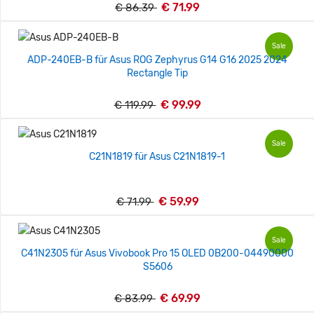
€ 71.99
€ 86.39
Sale
ADP-240EB-B für Asus ROG Zephyrus G14 G16 2025 2024
Rectangle Tip
€ 99.99
€ 119.99
Sale
C21N1819 für Asus C21N1819-1
€ 59.99
€ 71.99
Sale
C41N2305 für Asus Vivobook Pro 15 OLED 0B200-04490000
S5606
€ 69.99
€ 83.99