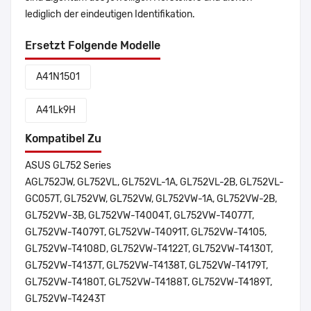
lediglich der eindeutigen Identifikation.
Ersetzt Folgende Modelle
A41N1501
A41Lk9H
Kompatibel Zu
ASUS GL752 Series
AGL752JW, GL752VL, GL752VL-1A, GL752VL-2B, GL752VL-
GC057T, GL752VW, GL752VW, GL752VW-1A, GL752VW-2B,
GL752VW-3B, GL752VW-T4004T, GL752VW-T4077T,
GL752VW-T4079T, GL752VW-T4091T, GL752VW-T4105,
GL752VW-T4108D, GL752VW-T4122T, GL752VW-T4130T,
GL752VW-T4137T, GL752VW-T4138T, GL752VW-T4179T,
GL752VW-T4180T, GL752VW-T4188T, GL752VW-T4189T,
GL752VW-T4243T