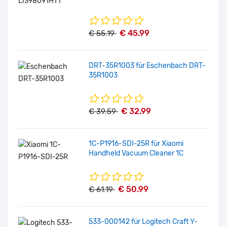
€ 45.99
€ 55.19
DRT-35R1003 für Eschenbach DRT-
35R1003
€ 32.99
€ 39.59
1C-P1916-SDI-25R für Xiaomi
Handheld Vacuum Cleaner 1C
€ 50.99
€ 61.19
533-000142 für Logitech Craft Y-