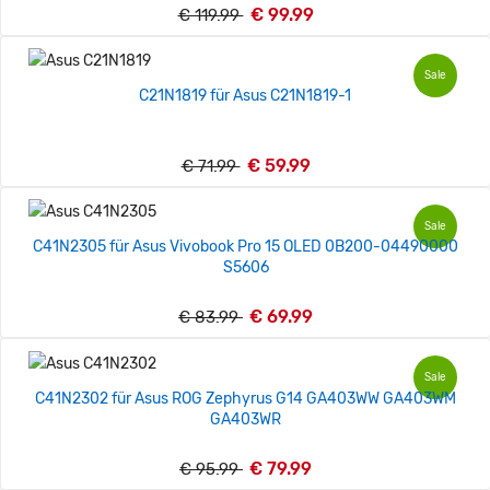
€ 99.99
€ 119.99
Sale
C21N1819 für Asus C21N1819-1
€ 59.99
€ 71.99
Sale
C41N2305 für Asus Vivobook Pro 15 OLED 0B200-04490000
S5606
€ 69.99
€ 83.99
Sale
C41N2302 für Asus ROG Zephyrus G14 GA403WW GA403WM
GA403WR
€ 79.99
€ 95.99