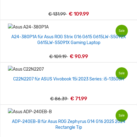
€ 109.99
€ 131.99
Sale
A24-380P1A für Asus ROG Strix G16 G615 G615LW-S5092X
G615LW-S5091X Gaming Laptop
€ 90.99
€ 109.19
Sale
C22N2207 für ASUS Vivobook 15i 2023 Series: i5-13500H
€ 71.99
€ 86.39
Sale
ADP-240EB-B für Asus ROG Zephyrus G14 G16 2025 2024
Rectangle Tip