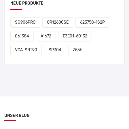
NEUE PRODUKTE
SG906PRO
CR12600SE
623758-1S2P
061384
A1672
E3E01-60132
VCA-SBT90
SP304
Z55H
UNSER BLOG