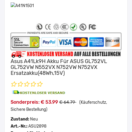
Asus A41Lk9H Akku Für ASUS GL752VL
GL752VW N552VX N752VW N752VX
Ersatzakku(48Wh,15V)
Sonderpreis: € 53.99
€ 64.79
(Käuferschutz,
Sichere Bestellung)
Zustand:
Neu
Art.-Nr.:
ASU2898