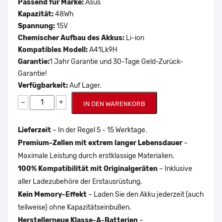
Passend für Marke:
Asus
Kapazität:
48Wh
Spannung:
15V
Chemischer Aufbau des Akkus:
Li-ion
Kompatibles Modell:
A41Lk9H
Garantie:
1 Jahr Garantie und 30-Tage Geld-Zurück-
Garantie!
Verfügbarkeit:
Auf Lager.
−
+
IN DEN WARENKORB
Lieferzeit
– In der Regel 5 - 15 Werktage.
Premium-Zellen mit extrem langer Lebensdauer
–
Maximale Leistung durch erstklassige Materialien.
100% Kompatibilität mit Originalgeräten
– Inklusive
aller Ladezubehöre der Erstausrüstung.
Kein Memory-Effekt
– Laden Sie den Akku jederzeit (auch
teilweise) ohne Kapazitätseinbußen.
Herstellerneue Klasse-A-Batterien
–