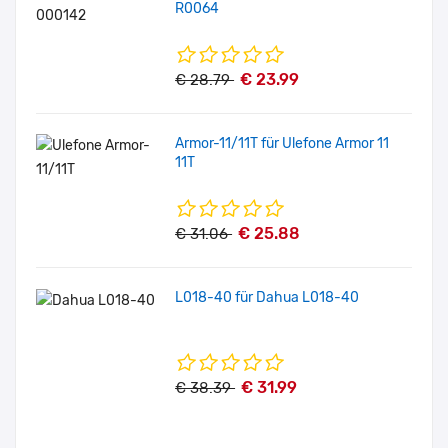
R0064
€ 23.99
€ 28.79
Armor-11/11T für Ulefone Armor 11
11T
€ 25.88
€ 31.06
L018-40 für Dahua L018-40
€ 31.99
€ 38.39