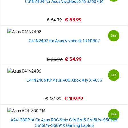
C31N2404 für Asus VivoBook S16 S3607QA
€ 53.99
€ 64.79
Sale
C41N2402 für Asus Vivobook 18 M1807
€ 54.99
€ 65.99
Sale
C41N2406 für Asus ROG Xbox Ally X RC73
€ 109.99
€ 131.99
Sale
A24-380P1A für Asus ROG Strix G16 G615 G615LW-S5092X
G615LW-S5091X Gaming Laptop