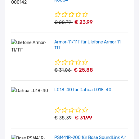
R0064
€ 23.99
€ 28.79
Armor-11/11T für Ulefone Armor 11
11T
€ 25.88
€ 31.06
L018-40 für Dahua L018-40
€ 31.99
€ 38.39
PSM41R-200 für Bose SoundLink Air