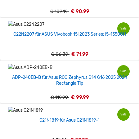
€ 90.99
€ 109.19
Sale
C22N2207 für ASUS Vivobook 15i 2023 Series: i5-13500H
€ 71.99
€ 86.39
Sale
ADP-240EB-B für Asus ROG Zephyrus G14 G16 2025 2024
Rectangle Tip
€ 99.99
€ 119.99
Sale
C21N1819 für Asus C21N1819-1