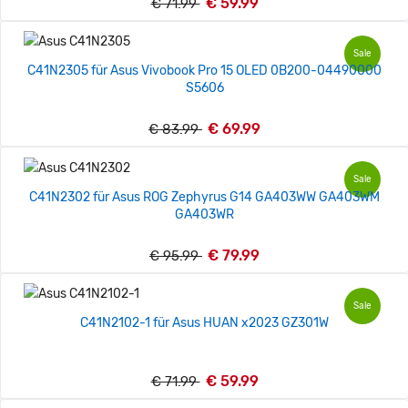
€ 59.99
€ 71.99
Sale
C41N2305 für Asus Vivobook Pro 15 OLED 0B200-04490000
S5606
€ 69.99
€ 83.99
Sale
C41N2302 für Asus ROG Zephyrus G14 GA403WW GA403WM
GA403WR
€ 79.99
€ 95.99
Sale
C41N2102-1 für Asus HUAN x2023 GZ301W
€ 59.99
€ 71.99