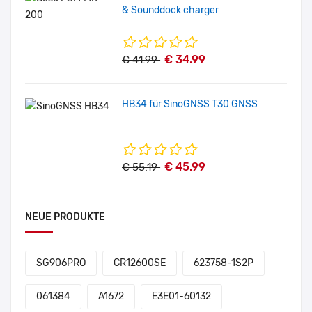
& Sounddock charger
€ 34.99
€ 41.99
HB34 für SinoGNSS T30 GNSS
€ 45.99
€ 55.19
NEUE PRODUKTE
SG906PRO
CR12600SE
623758-1S2P
061384
A1672
E3E01-60132