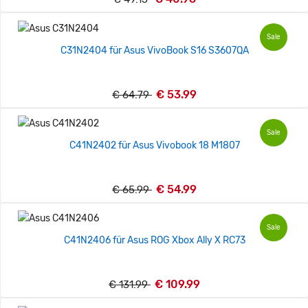
Sale
C31N2404 für Asus VivoBook S16 S3607QA
€ 53.99
€ 64.79
Sale
C41N2402 für Asus Vivobook 18 M1807
€ 54.99
€ 65.99
Sale
C41N2406 für Asus ROG Xbox Ally X RC73
€ 109.99
€ 131.99