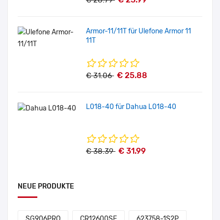
€ 28.79
Armor-11/11T für Ulefone Armor 11
11T
€ 25.88
€ 31.06
L018-40 für Dahua L018-40
€ 31.99
€ 38.39
NEUE PRODUKTE
SG906PRO
CR12600SE
623758-1S2P