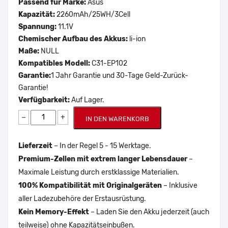
Passend für Marke:
Asus
Kapazität:
2260mAh/25WH/3Cell
Spannung:
11.1V
Chemischer Aufbau des Akkus:
li-ion
Maße:
NULL
Kompatibles Modell:
C31-EP102
Garantie:
1 Jahr Garantie und 30-Tage Geld-Zurück-
Garantie!
Verfügbarkeit:
Auf Lager.
−
+
IN DEN WARENKORB
Lieferzeit
– In der Regel 5 - 15 Werktage.
Premium-Zellen mit extrem langer Lebensdauer
–
Maximale Leistung durch erstklassige Materialien.
100% Kompatibilität mit Originalgeräten
– Inklusive
aller Ladezubehöre der Erstausrüstung.
Kein Memory-Effekt
– Laden Sie den Akku jederzeit (auch
teilweise) ohne Kapazitätseinbußen.