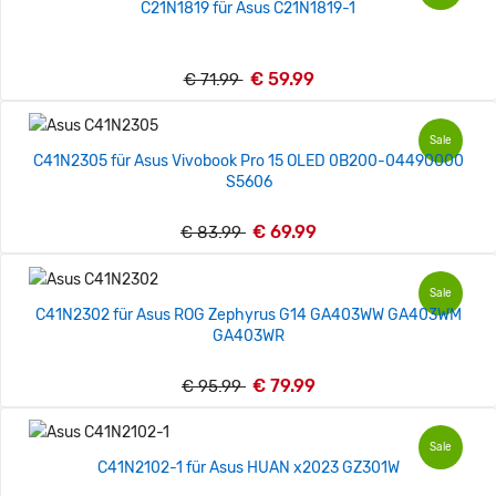
C21N1819 für Asus C21N1819-1
€ 59.99
€ 71.99
Sale
C41N2305 für Asus Vivobook Pro 15 OLED 0B200-04490000
S5606
€ 69.99
€ 83.99
Sale
C41N2302 für Asus ROG Zephyrus G14 GA403WW GA403WM
GA403WR
€ 79.99
€ 95.99
Sale
C41N2102-1 für Asus HUAN x2023 GZ301W