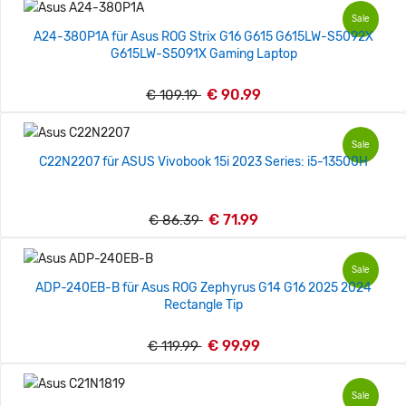
Sale
A24-380P1A für Asus ROG Strix G16 G615 G615LW-S5092X
G615LW-S5091X Gaming Laptop
€ 90.99
€ 109.19
Sale
C22N2207 für ASUS Vivobook 15i 2023 Series: i5-13500H
€ 71.99
€ 86.39
Sale
ADP-240EB-B für Asus ROG Zephyrus G14 G16 2025 2024
Rectangle Tip
€ 99.99
€ 119.99
Sale