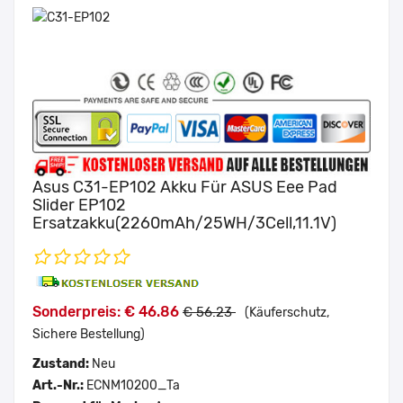
Asus C31-EP102 Akku Für ASUS Eee Pad
Slider EP102
Ersatzakku(2260mAh/25WH/3Cell,11.1V)
Sonderpreis: € 46.86
€ 56.23
(Käuferschutz,
Sichere Bestellung)
Zustand:
Neu
Art.-Nr.:
ECNM10200_Ta