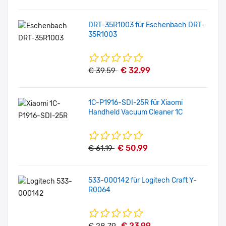
DRT-35R1003 für Eschenbach DRT-
35R1003
€ 32.99
€ 39.59
1C-P1916-SDI-25R für Xiaomi
Handheld Vacuum Cleaner 1C
€ 50.99
€ 61.19
533-000142 für Logitech Craft Y-
R0064
€ 23.99