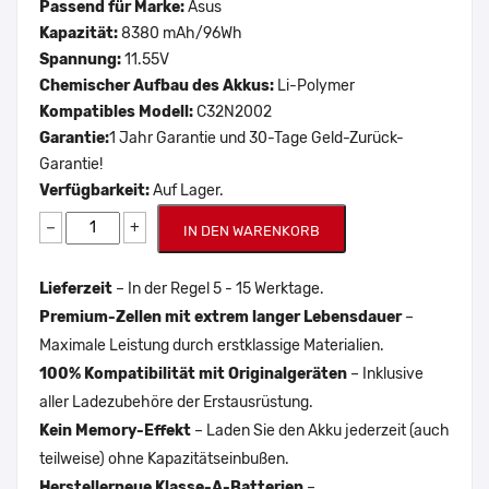
Passend für Marke:
Asus
Kapazität:
8380 mAh/96Wh
Spannung:
11.55V
Chemischer Aufbau des Akkus:
Li-Polymer
Kompatibles Modell:
C32N2002
Garantie:
1 Jahr Garantie und 30-Tage Geld-Zurück-
Garantie!
Verfügbarkeit:
Auf Lager.
−
+
IN DEN WARENKORB
Lieferzeit
– In der Regel 5 - 15 Werktage.
Premium-Zellen mit extrem langer Lebensdauer
–
Maximale Leistung durch erstklassige Materialien.
100% Kompatibilität mit Originalgeräten
– Inklusive
aller Ladezubehöre der Erstausrüstung.
Kein Memory-Effekt
– Laden Sie den Akku jederzeit (auch
teilweise) ohne Kapazitätseinbußen.
Herstellerneue Klasse-A-Batterien
–