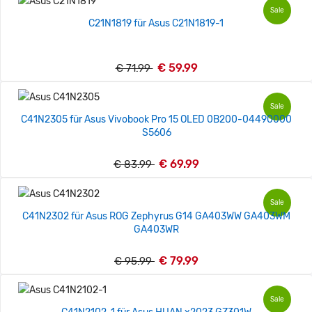
Sale
C21N1819 für Asus C21N1819-1
€ 59.99
€ 71.99
Sale
C41N2305 für Asus Vivobook Pro 15 OLED 0B200-04490000
S5606
€ 69.99
€ 83.99
Sale
C41N2302 für Asus ROG Zephyrus G14 GA403WW GA403WM
GA403WR
€ 79.99
€ 95.99
Sale