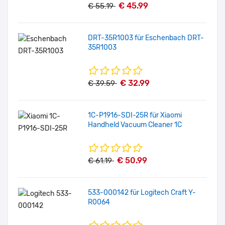
€ 45.99
€ 55.19
DRT-35R1003 für Eschenbach DRT-
35R1003
€ 32.99
€ 39.59
1C-P1916-SDI-25R für Xiaomi
Handheld Vacuum Cleaner 1C
€ 50.99
€ 61.19
533-000142 für Logitech Craft Y-
R0064