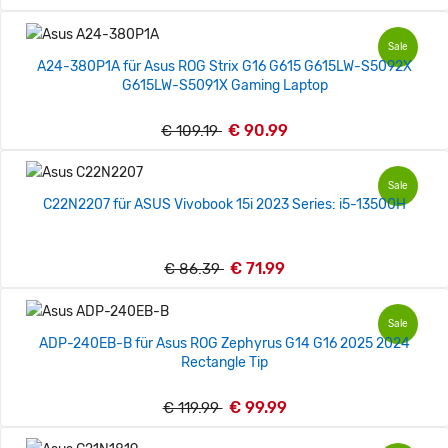
Sale
A24-380P1A für Asus ROG Strix G16 G615 G615LW-S5092X
G615LW-S5091X Gaming Laptop
€ 90.99
€ 109.19
Sale
C22N2207 für ASUS Vivobook 15i 2023 Series: i5-13500H
€ 71.99
€ 86.39
Sale
ADP-240EB-B für Asus ROG Zephyrus G14 G16 2025 2024
Rectangle Tip
€ 99.99
€ 119.99