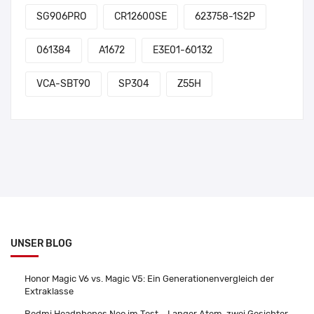
SG906PRO
CR12600SE
623758-1S2P
061384
A1672
E3E01-60132
VCA-SBT90
SP304
Z55H
UNSER BLOG
Honor Magic V6 vs. Magic V5: Ein Generationenvergleich der
Extraklasse
Redmi Headphones Neo im Test – Langer Atem, zwei Gesichter