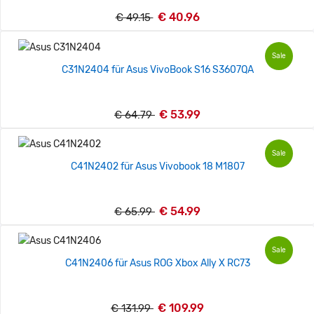
€ 40.96
€ 49.15
Sale
C31N2404 für Asus VivoBook S16 S3607QA
€ 53.99
€ 64.79
Sale
C41N2402 für Asus Vivobook 18 M1807
€ 54.99
€ 65.99
Sale
C41N2406 für Asus ROG Xbox Ally X RC73
€ 109.99
€ 131.99