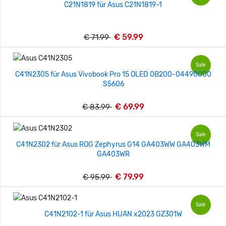
C21N1819 für Asus C21N1819-1
€ 59.99
€ 71.99
Sale
C41N2305 für Asus Vivobook Pro 15 OLED 0B200-04490000
S5606
€ 69.99
€ 83.99
Sale
C41N2302 für Asus ROG Zephyrus G14 GA403WW GA403WM
GA403WR
€ 79.99
€ 95.99
Sale
C41N2102-1 für Asus HUAN x2023 GZ301W