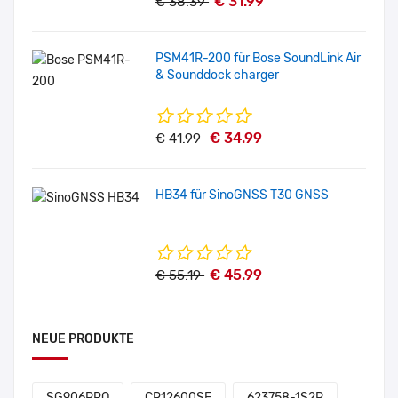
€ 31.99
€ 38.39
PSM41R-200 für Bose SoundLink Air
& Sounddock charger
€ 34.99
€ 41.99
HB34 für SinoGNSS T30 GNSS
€ 45.99
€ 55.19
NEUE PRODUKTE
SG906PRO
CR12600SE
623758-1S2P