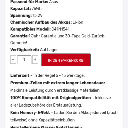
Passend für Marke:
Asus
Kapazität:
76Wh
Spannung:
15.2V
Chemischer Aufbau des Akkus:
Li-ion
Kompatibles Modell:
C41N1541
Garantie:
1 Jahr Garantie und 30-Tage Geld-Zurück-
Garantie!
Verfügbarkeit:
Auf Lager.
−
+
IN DEN WARENKORB
Lieferzeit
– In der Regel 5 - 15 Werktage.
Premium-Zellen mit extrem langer Lebensdauer
–
Maximale Leistung durch erstklassige Materialien.
100% Kompatibilität mit Originalgeräten
– Inklusive
aller Ladezubehöre der Erstausrüstung.
Kein Memory-Effekt
– Laden Sie den Akku jederzeit (auch
teilweise) ohne Kapazitätseinbußen.
Herstellerneue Klasse-A-Batterien
–