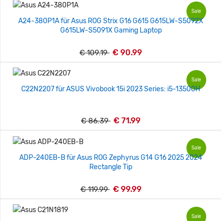
Sale
A24-380P1A für Asus ROG Strix G16 G615 G615LW-S5092X
G615LW-S5091X Gaming Laptop
€ 90.99
€ 109.19
Sale
C22N2207 für ASUS Vivobook 15i 2023 Series: i5-13500H
€ 71.99
€ 86.39
Sale
ADP-240EB-B für Asus ROG Zephyrus G14 G16 2025 2024
Rectangle Tip
€ 99.99
€ 119.99
Sale