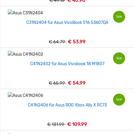
€ 40.96
€ 49.15
Sale
C31N2404 für Asus VivoBook S16 S3607QA
€ 53.99
€ 64.79
Sale
C41N2402 für Asus Vivobook 18 M1807
€ 54.99
€ 65.99
Sale
C41N2406 für Asus ROG Xbox Ally X RC73
€ 109.99
€ 131.99