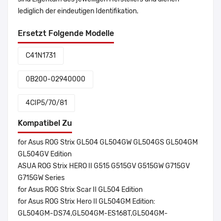
lediglich der eindeutigen Identifikation.
Ersetzt Folgende Modelle
C41N1731
0B200-02940000
4CIP5/70/81
Kompatibel Zu
for Asus ROG Strix GL504 GL504GW GL504GS GL504GM
GL504GV Edition
ASUA ROG Strix HERO II G515 G515GV G515GW G715GV
G715GW Series
for Asus ROG Strix Scar II GL504 Edition
for Asus ROG Strix Hero II GL504GM Edition:
GL504GM-DS74,GL504GM-ES168T,GL504GM-