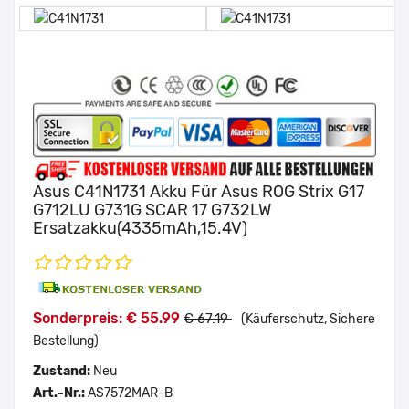
Asus C41N1731 Akku Für Asus ROG Strix G17
G712LU G731G SCAR 17 G732LW
Ersatzakku(4335mAh,15.4V)
Sonderpreis: € 55.99
€ 67.19
(Käuferschutz, Sichere
Bestellung)
Zustand:
Neu
Art.-Nr.:
AS7572MAR-B