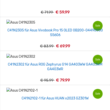
€ 59.99
€ 71.99
Sale
C41N2305 für Asus Vivobook Pro 15 OLED 0B200-04490000
S5606
€ 69.99
€ 83.99
Sale
C41N2302 für Asus ROG Zephyrus G14 GA403WW GA403WM
GA403WR
€ 79.99
€ 95.99
Sale
C41N2102-1 für Asus HUAN x2023 GZ301W