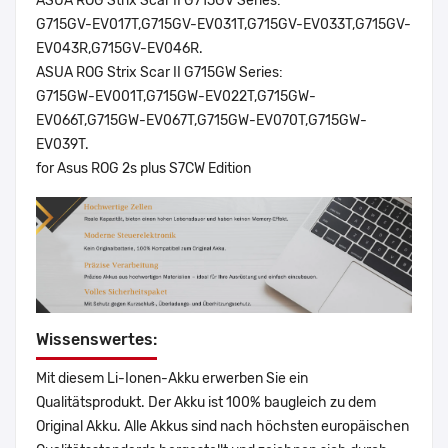
ASUA ROG Strix Scar II G715GV Series:
G715GV-EV017T,G715GV-EV031T,G715GV-EV033T,G715GV-
EV043R,G715GV-EV046R.
ASUA ROG Strix Scar II G715GW Series:
G715GW-EV001T,G715GW-EV022T,G715GW-
EV066T,G715GW-EV067T,G715GW-EV070T,G715GW-
EV039T.
for Asus ROG 2s plus S7CW Edition
Wissenswertes:
Mit diesem Li-Ionen-Akku erwerben Sie ein
Qualitätsprodukt. Der Akku ist 100% baugleich zu dem
Original Akku. Alle Akkus sind nach höchsten europäischen