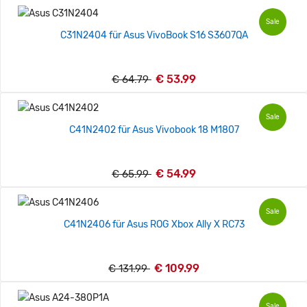
Sale
C31N2404 für Asus VivoBook S16 S3607QA
€ 53.99
€ 64.79
Sale
C41N2402 für Asus Vivobook 18 M1807
€ 54.99
€ 65.99
Sale
C41N2406 für Asus ROG Xbox Ally X RC73
€ 109.99
€ 131.99
Sale