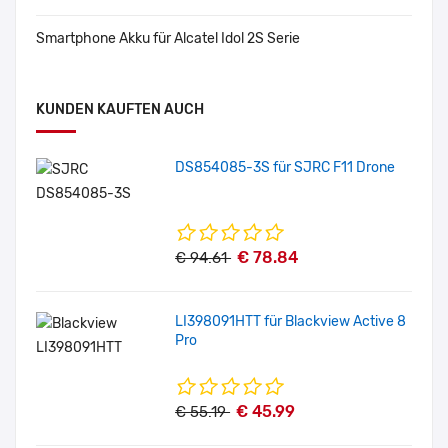
Smartphone Akku für Alcatel Idol 2S Serie
KUNDEN KAUFTEN AUCH
DS854085-3S für SJRC F11 Drone
€ 78.84
€ 94.61
LI398091HTT für Blackview Active 8
Pro
€ 45.99
€ 55.19