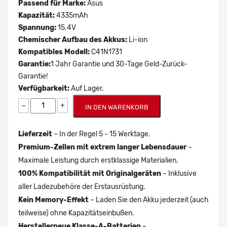
Passend für Marke:
Asus
Kapazität:
4335mAh
Spannung:
15.4V
Chemischer Aufbau des Akkus:
Li-ion
Kompatibles Modell:
C41N1731
Garantie:
1 Jahr Garantie und 30-Tage Geld-Zurück-
Garantie!
Verfügbarkeit:
Auf Lager.
−
+
IN DEN WARENKORB
Lieferzeit
– In der Regel 5 - 15 Werktage.
Premium-Zellen mit extrem langer Lebensdauer
–
Maximale Leistung durch erstklassige Materialien.
100% Kompatibilität mit Originalgeräten
– Inklusive
aller Ladezubehöre der Erstausrüstung.
Kein Memory-Effekt
– Laden Sie den Akku jederzeit (auch
teilweise) ohne Kapazitätseinbußen.
Herstellerneue Klasse-A-Batterien
–