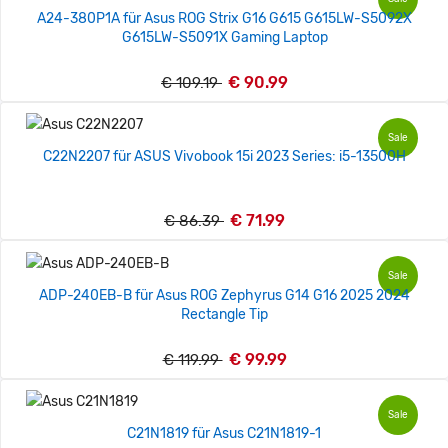
A24-380P1A für Asus ROG Strix G16 G615 G615LW-S5092X
G615LW-S5091X Gaming Laptop
€ 90.99
€ 109.19
Sale
C22N2207 für ASUS Vivobook 15i 2023 Series: i5-13500H
€ 71.99
€ 86.39
Sale
ADP-240EB-B für Asus ROG Zephyrus G14 G16 2025 2024
Rectangle Tip
€ 99.99
€ 119.99
Sale
C21N1819 für Asus C21N1819-1