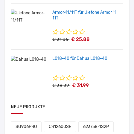
Armor-11/11T für Ulefone Armor 11
11T
€ 25.88
€ 31.06
L018-40 für Dahua L018-40
€ 31.99
€ 38.39
NEUE PRODUKTE
SG906PRO
CR12600SE
623758-1S2P