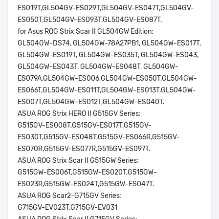
ES019T,GL504GV-ES029T,GL504GV-ES047T,GL504GV-
ES050T,GL504GV-ES093T,GL504GV-ES087T.
for Asus ROG Strix Scar II GL504GW Edition:
GL504GW-DS74, GL504GW-78A27PB1, GL504GW-ES017T,
GL504GW-ES019T, GL504GW-ES035T, GL504GW-ES043,
GL504GW-ES043T, GL504GW-ES048T, GL504GW-
ES079A,GL504GW-ES006,GL504GW-ES050T,GL504GW-
ES066T,GL504GW-ES011T,GL504GW-ES013T,GL504GW-
ES007T,GL504GW-ES012T,GL504GW-ES040T.
ASUA ROG Strix HERO II G515GV Series:
G515GV-ES008T,G515GV-ES017T,G515GV-
ES030T,G515GV-ES048T,G515GV-ES066R,G515GV-
ES070R,G515GV-ES077R,G515GV-ES097T.
ASUA ROG Strix Scar II G515GW Series:
G515GW-ES006T,G515GW-ES020T,G515GW-
ES023R,G515GW-ES024T,G515GW-ES047T.
ASUA ROG Scar2-G715GV Series:
G715GV-EV023T,G715GV-EV031