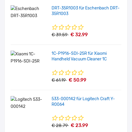
DRT-35R1003 für Eschenbach DRT-
35R1003
€ 32.99
€ 39.59
1C-P1916-SDI-25R für Xiaomi
Handheld Vacuum Cleaner 1C
€ 50.99
€ 61.19
533-000142 für Logitech Craft Y-
R0064
€ 23.99
€ 28.79