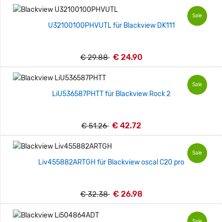
Sale
U32100100PHVUTL für Blackview DK111
€ 24.90
€ 29.88
Sale
LiU536587PHTT für Blackview Rock 2
€ 42.72
€ 51.26
Sale
Liv455882ARTGH für Blackview oscal C20 pro
€ 26.98
€ 32.38
Sale