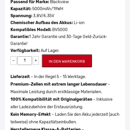
Passend für Marke:
Blackview
Kapazität:
5000mAh/19WH
Spannung:
3.8V/4.35V
Chemischer Aufbau des Akkus:
Li-ion
Kompatibles Modell:
BV5000
Garantie:
1 Jahr Garantie und 30-Tage Geld-Zurück-
Garantie!
Verfügbarkeit:
Auf Lager.
−
+
IN DEN WARENKORB
Lieferzeit
– In der Regel 5 - 15 Werktage.
Premium-Zellen mit extrem langer Lebensdauer
–
Maximale Leistung durch erstklassige Materialien.
100% Kompatibilität mit Originalgeräten
– Inklusive
aller Ladezubehöre der Erstausrüstung.
Kein Memory-Effekt
– Laden Sie den Akku jederzeit (auch
teilweise) ohne Kapazitätseinbußen.
Herstellerneue Klasse-A-Batterien
–