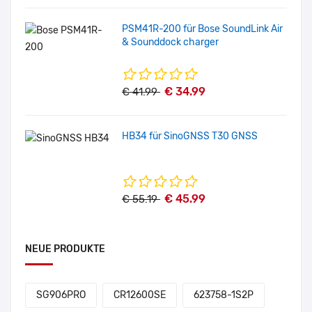
PSM41R-200 für Bose SoundLink Air
& Sounddock charger
€ 34.99
€ 41.99
HB34 für SinoGNSS T30 GNSS
€ 45.99
€ 55.19
NEUE PRODUKTE
SG906PRO
CR12600SE
623758-1S2P