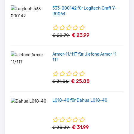
533-000142 für Logitech Craft Y-
R0064
€ 23.99
€ 28.79
Armor-11/11T für Ulefone Armor 11
11T
€ 25.88
€ 31.06
L018-40 für Dahua L018-40
€ 31.99
€ 38.39