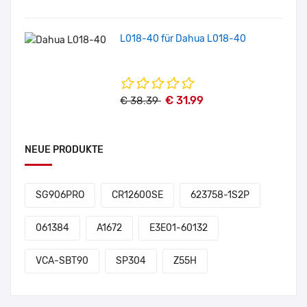
L018-40 für Dahua L018-40
€ 31.99
€ 38.39
NEUE PRODUKTE
SG906PRO
CR12600SE
623758-1S2P
061384
A1672
E3E01-60132
VCA-SBT90
SP304
Z55H