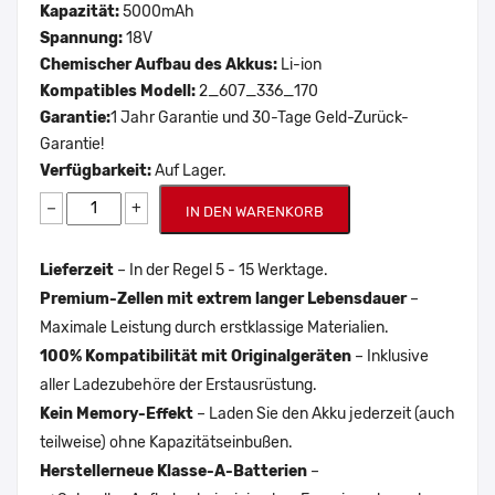
Kapazität:
5000mAh
Spannung:
18V
Chemischer Aufbau des Akkus:
Li-ion
Kompatibles Modell:
2_607_336_170
Garantie:
1 Jahr Garantie und 30-Tage Geld-Zurück-
Garantie!
Verfügbarkeit:
Auf Lager.
−
+
IN DEN WARENKORB
Lieferzeit
– In der Regel 5 - 15 Werktage.
Premium-Zellen mit extrem langer Lebensdauer
–
Maximale Leistung durch erstklassige Materialien.
100% Kompatibilität mit Originalgeräten
– Inklusive
aller Ladezubehöre der Erstausrüstung.
Kein Memory-Effekt
– Laden Sie den Akku jederzeit (auch
teilweise) ohne Kapazitätseinbußen.
Herstellerneue Klasse-A-Batterien
–