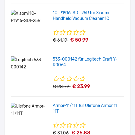
1C-P1916-SDI-25R für Xiaomi
Handheld Vacuum Cleaner 1C
€ 50.99
€ 61.19
533-000142 für Logitech Craft Y-
R0064
€ 23.99
€ 28.79
Armor-11/11T für Ulefone Armor 11
11T
€ 25.88
€ 31.06