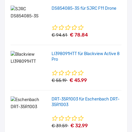
DS854085-3S für SJRC F11 Drone
€ 78.84
€ 94.61
LI398091HTT für Blackview Active 8
Pro
€ 45.99
€ 55.19
DRT-35R1003 für Eschenbach DRT-
35R1003
€ 32.99
€ 39.59