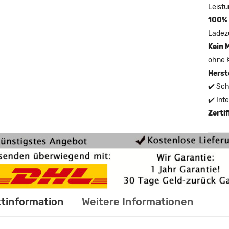
Leistu
100% 
Ladez
Kein 
ohne 
Herst
✔️ Sch
✔️ Int
Zerti
tinformation
Weitere Informationen