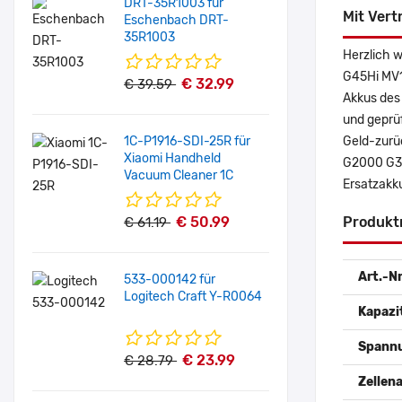
DRT-35R1003 für
Mit Vert
Eschenbach DRT-
35R1003
Herzlich 
G45Hi MV1
€ 32.99
€ 39.59
Akkus des
und geprüf
1C-P1916-SDI-25R für
Geld-zurüc
Xiaomi Handheld
G2000 G30
Vacuum Cleaner 1C
Ersatzakku
€ 50.99
Produkt
€ 61.19
Art.-Nr
533-000142 für
Logitech Craft Y-R0064
Kapazi
Spann
€ 23.99
€ 28.79
Zellena