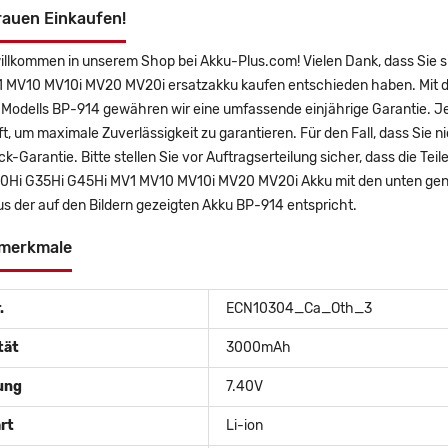
rauen Einkaufen!
willkommen in unserem Shop bei Akku-Plus.com! Vielen Dank, dass Si
 MV10 MV10i MV20 MV20i ersatzakku kaufen entschieden haben. Mit dem
 Modells BP-914 gewähren wir eine umfassende einjährige Garantie. Je
t, um maximale Zuverlässigkeit zu garantieren. Für den Fall, dass Sie ni
k-Garantie. Bitte stellen Sie vor Auftragserteilung sicher, dass die 
Hi G35Hi G45Hi MV1 MV10 MV10i MV20 MV20i Akku mit den unten gen
s der auf den Bildern gezeigten Akku BP-914 entspricht.
merkmale
.
ECN10304_Ca_Oth_3
tät
3000mAh
ung
7.40V
rt
Li-ion