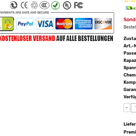
Sonde
Bestel
Zust
Art.-N
Passe
Kapaz
Span
Chemi
Kompa
Garan
Verfü
−
Liefer
Premi