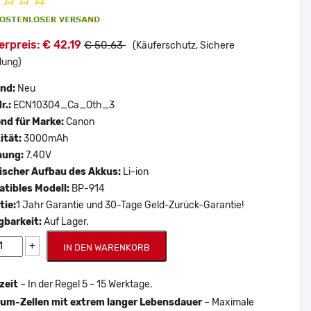
rpreis: € 42.19
€ 50.63
(Käuferschutz, Sichere
lung)
and:
Neu
r.:
ECN10304_Ca_Oth_3
nd für Marke:
Canon
ität:
3000mAh
nung:
7.40V
scher Aufbau des Akkus:
Li-ion
tibles Modell:
BP-914
tie:
1 Jahr Garantie und 30-Tage Geld-Zurück-Garantie!
gbarkeit:
Auf Lager.
+
IN DEN WARENKORB
zeit
– In der Regel 5 - 15 Werktage.
um-Zellen mit extrem langer Lebensdauer
– Maximale