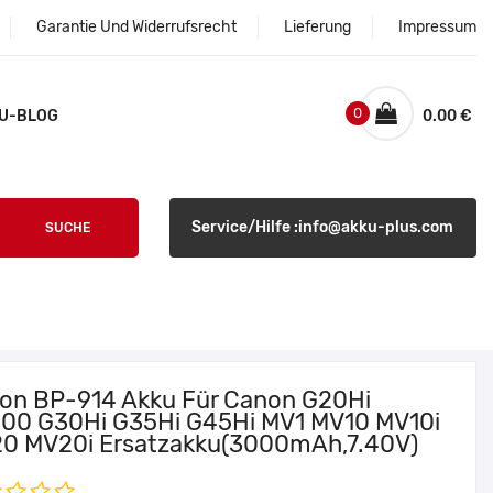
Garantie Und Widerrufsrecht
Lieferung
Impressum
0
U-BLOG
0.00 €
Service/Hilfe :info@akku-plus.com
SUCHE
on BP-914 Akku Für Canon G20Hi
00 G30Hi G35Hi G45Hi MV1 MV10 MV10i
0 MV20i Ersatzakku(3000mAh,7.40V)