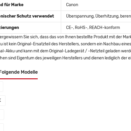
d für Marke
Canon
onischer Schutz verwendet
Überspannung, Überhitzung, berent
izierungen
CE-, RoHS-, REACH-konform
ergewissern Sie sich, dass das von Ihnen bestellte Produkt mit der Mar
u ist kein Original-Ersatzteil des Herstellers, sondern ein Nachbau ei
nal-Akku und kann mit dem Original-Ladegerät / -Netzteil geladen wer
en sind Eigentum des jeweiligen Herstellers und dienen lediglich der ei
Folgende Modelle
K