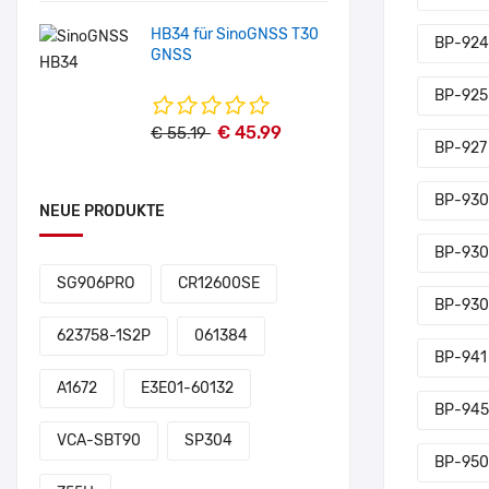
HB34 für SinoGNSS T30
BP-924
GNSS
BP-925
€ 45.99
€ 55.19
BP-927
BP-930
NEUE PRODUKTE
BP-930
SG906PRO
CR12600SE
BP-93
623758-1S2P
061384
BP-941
A1672
E3E01-60132
BP-945
VCA-SBT90
SP304
BP-950