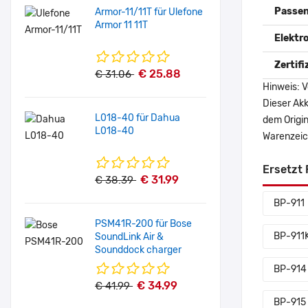
Passen
Armor-11/11T für Ulefone
Armor 11 11T
Elektr
Zertif
€ 25.88
€ 31.06
Hinweis: V
Dieser Akk
L018-40 für Dahua
dem Origi
L018-40
Warenzeich
Ersetzt 
€ 31.99
€ 38.39
BP-911
PSM41R-200 für Bose
BP-911
SoundLink Air &
Sounddock charger
BP-914
€ 34.99
€ 41.99
BP-915