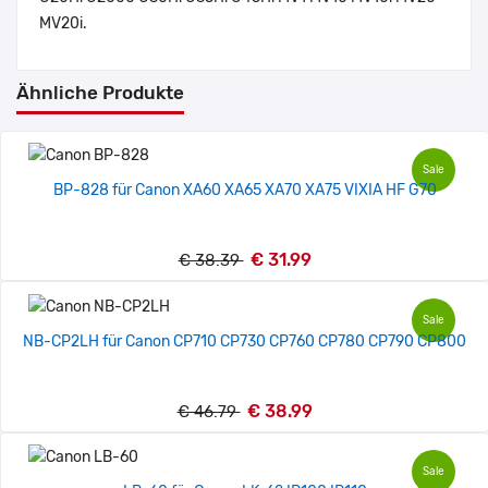
MV20i.
Ähnliche Produkte
Sale
BP-828 für Canon XA60 XA65 XA70 XA75 VIXIA HF G70
€ 31.99
€ 38.39
Sale
NB-CP2LH für Canon CP710 CP730 CP760 CP780 CP790 CP800
€ 38.99
€ 46.79
Sale