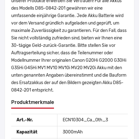
unserer Produkte erwerben Sie Vertrauen! Für alle Akkus
des Modells D85-0842-201 gewähren wir eine
umfassende einjährige Garantie. Jede Akku Batterie wird
vor dem Versand gründlich aufgeladen und geprüft, um
maximale Zuverlässigkeit zu garantieren. Für den Fall, dass
Sie nicht vollständig zufrieden sind, bieten wir Ihnen eine
30-tägige Geld-zurück-Garantie. Bitte stellen Sie vor
Auftragserteilung sicher, dass die Teilenummer oder
Modellnummer Ihrer originalen Canon G20Hi G2000 G30Hi
G35Hi G45Hi MV1 MV10 MV10i MV20 MV20i Akku mit den
unten genannten Angaben übereinstimmt und die Bauform
des Ersatzakkus der auf den Bildern gezeigten Akku D85-
0842-201 entspricht.
Produktmerkmale
Art.-Nr.
ECN10304_Ca_Oth_3
Kapazität
3000mAh