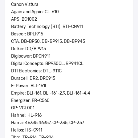
Canon Vistura
Again and Again: CL-610
APS: BC1002
Battery Technology (BTI): BTI-CN911
Bescor: BPLI915
CTA: DB-BP30, DB-BP915, DB-BP945
Delkin: DD/BP915
Digipower: BPCN911
Digital Concepts: BP930CL, BP941CL
DTI Electronics: DTL-911C
Duracell: DR2, DRC915
E-Power: BLI-161l
Empire: BLI-161, BLI-161-2.9, BLI-161-4.4
Energizer: ER-C560
GP: VCL001
Hahnel: HL-916
Hama: 46335 46357, CP-335, CP-357
Helios: HS-C911
Jbro: TP-914, TP-924