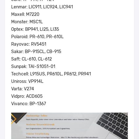
Lenmar: LIC911, LIC924, LIC941
Maxell: M7220
Monster: MSC1L
Optex: BP941, LI25, LI35
Polaroid: PR-610, PR-610L
Rayovac: RV5451
Sakar: BP-915CL, CB-915
Saft: CL-610, CL-612
Sunpak: TAI-S1051-01
Techcell: L915US, PR610L, PR612, PR941
Uniross: VP914L
Varta: V274
Vidpro: ACD605
Vivanco: BP-1367