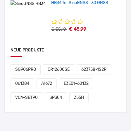
HB34 für SinoGNSS T30 GNSS
€ 45.99
€ 55.19
NEUE PRODUKTE
SG906PRO
CR12600SE
623758-1S2P
061384
A1672
E3E01-60132
VCA-SBT90
SP304
Z55H