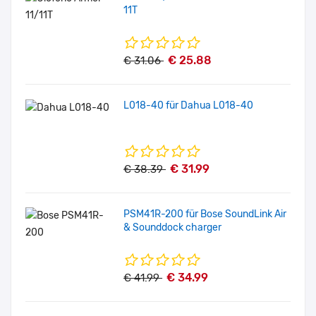
11T
€ 25.88
€ 31.06
L018-40 für Dahua L018-40
€ 31.99
€ 38.39
PSM41R-200 für Bose SoundLink Air
& Sounddock charger
€ 34.99
€ 41.99