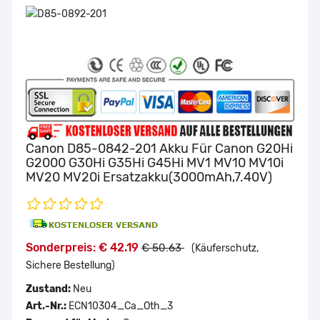
Canon D85-0842-201 Akku Für Canon G20Hi
G2000 G30Hi G35Hi G45Hi MV1 MV10 MV10i
MV20 MV20i Ersatzakku(3000mAh,7.40V)
Sonderpreis: € 42.19
€ 50.63
(Käuferschutz,
Sichere Bestellung)
Zustand:
Neu
Art.-Nr.:
ECN10304_Ca_Oth_3