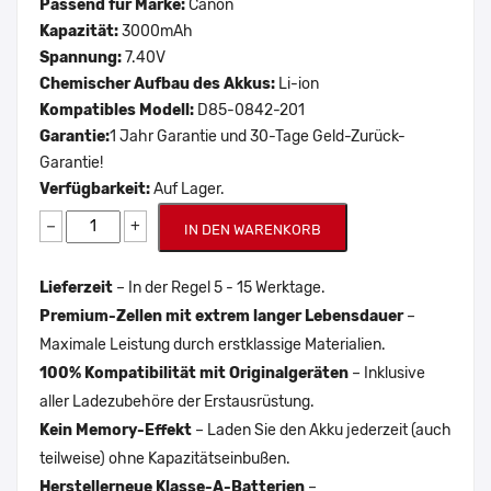
Passend für Marke:
Canon
Kapazität:
3000mAh
Spannung:
7.40V
Chemischer Aufbau des Akkus:
Li-ion
Kompatibles Modell:
D85-0842-201
Garantie:
1 Jahr Garantie und 30-Tage Geld-Zurück-
Garantie!
Verfügbarkeit:
Auf Lager.
−
+
IN DEN WARENKORB
Lieferzeit
– In der Regel 5 - 15 Werktage.
Premium-Zellen mit extrem langer Lebensdauer
–
Maximale Leistung durch erstklassige Materialien.
100% Kompatibilität mit Originalgeräten
– Inklusive
aller Ladezubehöre der Erstausrüstung.
Kein Memory-Effekt
– Laden Sie den Akku jederzeit (auch
teilweise) ohne Kapazitätseinbußen.
Herstellerneue Klasse-A-Batterien
–