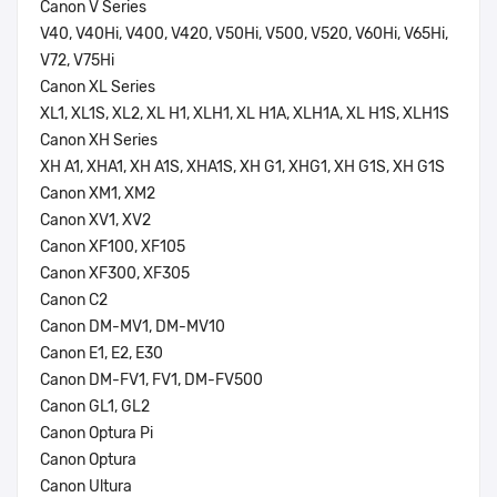
Canon V Series
V40, V40Hi, V400, V420, V50Hi, V500, V520, V60Hi, V65Hi,
V72, V75Hi
Canon XL Series
XL1, XL1S, XL2, XL H1, XLH1, XL H1A, XLH1A, XL H1S, XLH1S
Canon XH Series
XH A1, XHA1, XH A1S, XHA1S, XH G1, XHG1, XH G1S, XH G1S
Canon XM1, XM2
Canon XV1, XV2
Canon XF100, XF105
Canon XF300, XF305
Canon C2
Canon DM-MV1, DM-MV10
Canon E1, E2, E30
Canon DM-FV1, FV1, DM-FV500
Canon GL1, GL2
Canon Optura Pi
Canon Optura
Canon Ultura