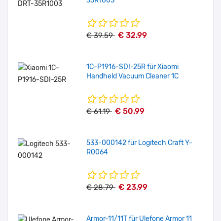
35R1003
€ 32.99
€ 39.59
1C-P1916-SDI-25R für Xiaomi
Handheld Vacuum Cleaner 1C
€ 50.99
€ 61.19
533-000142 für Logitech Craft Y-
R0064
€ 23.99
€ 28.79
Armor-11/11T für Ulefone Armor 11