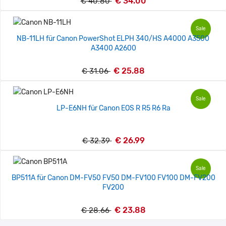
€ 34.00
€ 40.80
Sale
NB-11LH für Canon PowerShot ELPH 340/HS A4000 A3500
A3400 A2600
€ 25.88
€ 31.06
Sale
LP-E6NH für Canon EOS R R5 R6 Ra
€ 26.99
€ 32.39
Sale
BP511A für Canon DM-FV50 FV50 DM-FV100 FV100 DM-FV200
FV200
€ 23.88
€ 28.66