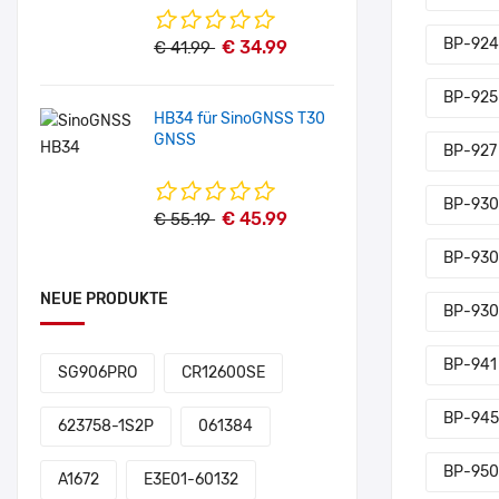
BP-924
€ 34.99
€ 41.99
BP-925
HB34 für SinoGNSS T30
GNSS
BP-927
BP-930
€ 45.99
€ 55.19
BP-930
NEUE PRODUKTE
BP-93
BP-941
SG906PRO
CR12600SE
BP-945
623758-1S2P
061384
BP-950
A1672
E3E01-60132