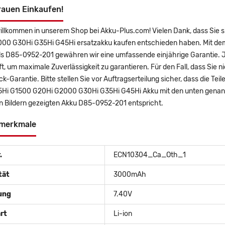
rauen Einkaufen!
willkommen in unserem Shop bei Akku-Plus.com! Vielen Dank, dass Sie
00 G30Hi G35Hi G45Hi ersatzakku kaufen entschieden haben. Mit dem K
ls D85-0952-201 gewähren wir eine umfassende einjährige Garantie. J
t, um maximale Zuverlässigkeit zu garantieren. Für den Fall, dass Sie ni
k-Garantie. Bitte stellen Sie vor Auftragserteilung sicher, dass die T
Hi G1500 G20Hi G2000 G30Hi G35Hi G45Hi Akku mit den unten genann
en Bildern gezeigten Akku D85-0952-201 entspricht.
merkmale
.
ECN10304_Ca_Oth_1
tät
3000mAh
ung
7.40V
rt
Li-ion