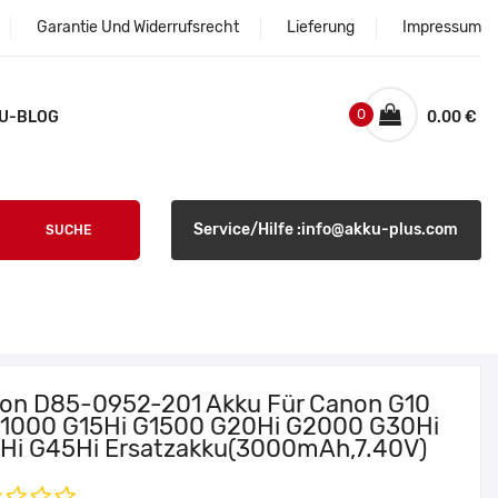
Garantie Und Widerrufsrecht
Lieferung
Impressum
0
U-BLOG
0.00 €
Service/Hilfe :info@akku-plus.com
SUCHE
on D85-0952-201 Akku Für Canon G10
G1000 G15Hi G1500 G20Hi G2000 G30Hi
Hi G45Hi Ersatzakku(3000mAh,7.40V)