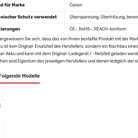
d für Marke
Canon
onischer Schutz verwendet
Überspannung, Überhitzung, berent
izierungen
CE-, RoHS-, REACH-konform
ergewissern Sie sich, dass das von Ihnen bestellte Produkt mit der Mar
u ist kein Original-Ersatzteil des Herstellers, sondern ein Nachbau ei
nal-Akku und kann mit dem Original-Ladegerät / -Netzteil geladen wer
en sind Eigentum des jeweiligen Herstellers und dienen lediglich der ei
Folgende Modelle
K