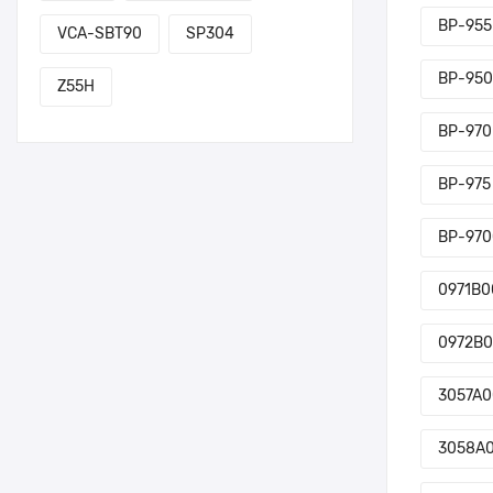
BP-955
VCA-SBT90
SP304
BP-95
Z55H
BP-970
BP-975
BP-97
0971B0
0972B
3057A
3058A