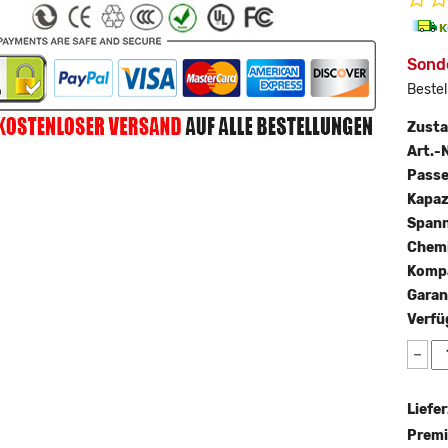
Sonde
Bestel
Zust
Art.-N
Passe
Kapaz
Span
Chemi
Kompa
Garan
Verfü
−
Liefer
Premi