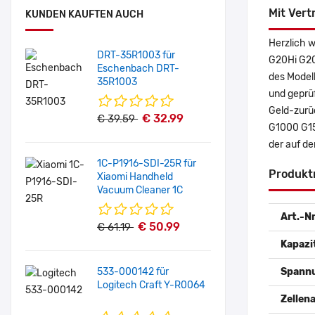
Mit Vert
KUNDEN KAUFTEN AUCH
Herzlich 
DRT-35R1003 für
G20Hi G20
Eschenbach DRT-
des Model
35R1003
und geprüf
Geld-zurüc
€ 32.99
€ 39.59
G1000 G15
der auf d
1C-P1916-SDI-25R für
Produkt
Xiaomi Handheld
Vacuum Cleaner 1C
Art.-Nr
€ 50.99
€ 61.19
Kapazi
533-000142 für
Spann
Logitech Craft Y-R0064
Zellena