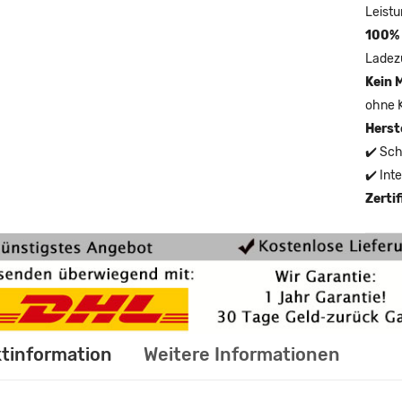
Leistu
100% 
Ladez
Kein 
ohne 
Herst
✔️ Sch
✔️ Int
Zerti
tinformation
Weitere Informationen