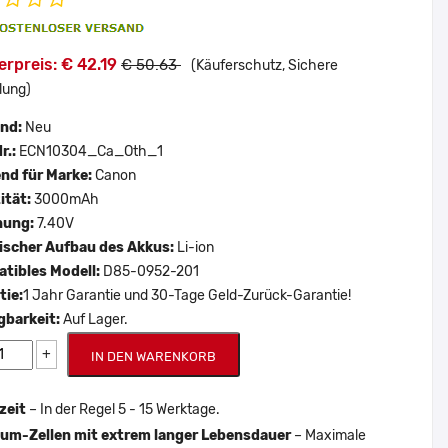
rpreis: € 42.19
€ 50.63
(Käuferschutz, Sichere
lung)
and:
Neu
r.:
ECN10304_Ca_Oth_1
nd für Marke:
Canon
ität:
3000mAh
nung:
7.40V
scher Aufbau des Akkus:
Li-ion
tibles Modell:
D85-0952-201
tie:
1 Jahr Garantie und 30-Tage Geld-Zurück-Garantie!
gbarkeit:
Auf Lager.
+
IN DEN WARENKORB
zeit
– In der Regel 5 - 15 Werktage.
um-Zellen mit extrem langer Lebensdauer
– Maximale