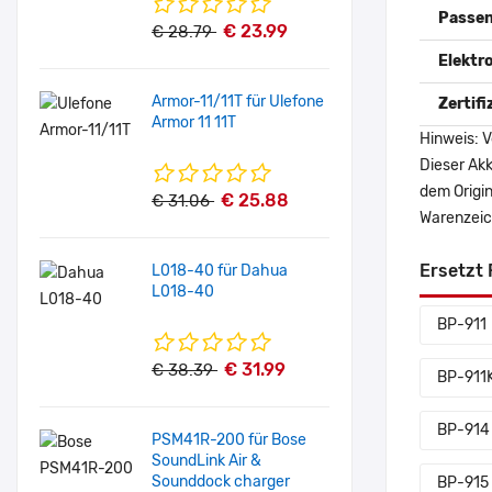
Passen
€ 23.99
€ 28.79
Elektr
Armor-11/11T für Ulefone
Zertif
Armor 11 11T
Hinweis: V
Dieser Akk
dem Origi
€ 25.88
€ 31.06
Warenzeich
Ersetzt 
L018-40 für Dahua
L018-40
BP-911
€ 31.99
€ 38.39
BP-911
BP-914
PSM41R-200 für Bose
SoundLink Air &
Sounddock charger
BP-915