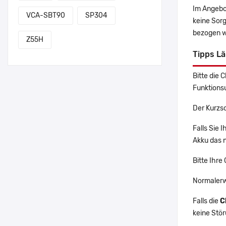
Im Angebo
VCA-SBT90
SP304
keine Sor
bezogen w
Z55H
Tipps L
Bitte die 
Funktions
Der Kurzs
Falls Sie
Akku das n
Bitte Ihre
Normalerw
Falls die
C
keine Stö