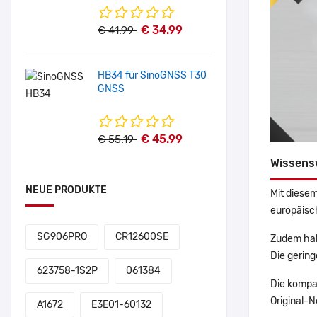
€ 34.99
€ 41.99
HB34 für SinoGNSS T30
GNSS
€ 45.99
€ 55.19
Wissens
NEUE PRODUKTE
Mit diesem
europäisch
SG906PRO
CR12600SE
Zudem hab
Die gering
623758-1S2P
061384
Die kompa
Original-N
A1672
E3E01-60132