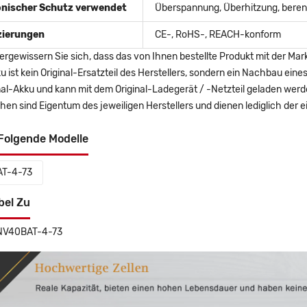
onischer Schutz verwendet
Überspannung, Überhitzung, berent
izierungen
CE-, RoHS-, REACH-konform
ergewissern Sie sich, dass das von Ihnen bestellte Produkt mit der Mar
u ist kein Original-Ersatzteil des Herstellers, sondern ein Nachbau ei
nal-Akku und kann mit dem Original-Ladegerät / -Netzteil geladen wer
en sind Eigentum des jeweiligen Herstellers und dienen lediglich der ei
Folgende Modelle
T-4-73
bel Zu
 NV40BAT-4-73