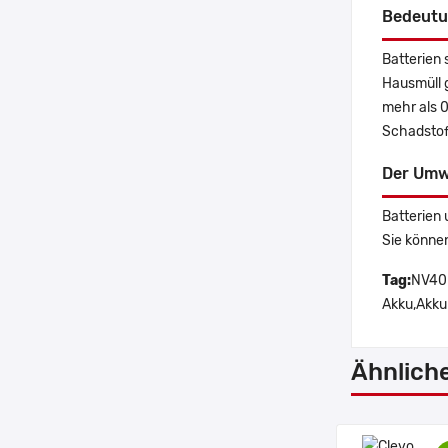
Bedeutu
Batterien 
Hausmüll 
mehr als 
Schadstoff
Der Umw
Batterien 
Sie könne
Tag:
NV40B
Akku,Akku
Ähnlich