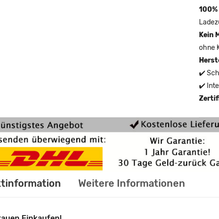
100% 
Ladez
Kein 
ohne 
Herst
✔️ Sch
✔️ Int
Zerti
tinformation
Weitere Informationen
rauen Einkaufen!