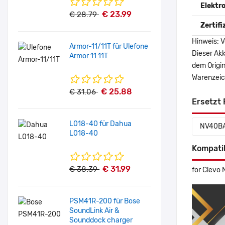
Elektr
€ 23.99
€ 28.79
Zertif
Hinweis: V
Armor-11/11T für Ulefone
Dieser Akk
Armor 11 11T
dem Origi
Warenzeich
€ 25.88
€ 31.06
Ersetzt 
L018-40 für Dahua
NV40BA
L018-40
Kompati
€ 31.99
€ 38.39
for Clevo
PSM41R-200 für Bose
SoundLink Air &
Sounddock charger