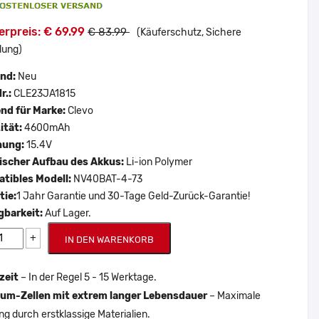
rpreis: € 69.99
€ 83.99
(Käuferschutz, Sichere
lung)
and:
Neu
r.:
CLE23JA1815
nd für Marke:
Clevo
ität:
4600mAh
nung:
15.4V
scher Aufbau des Akkus:
Li-ion Polymer
tibles Modell:
NV40BAT-4-73
tie:
1 Jahr Garantie und 30-Tage Geld-Zurück-Garantie!
gbarkeit:
Auf Lager.
+
IN DEN WARENKORB
zeit
– In der Regel 5 - 15 Werktage.
um-Zellen mit extrem langer Lebensdauer
– Maximale
ng durch erstklassige Materialien.