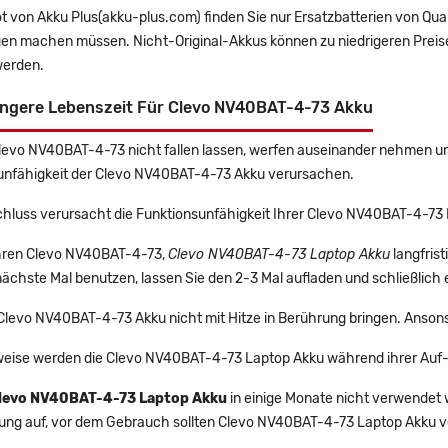
t von Akku Plus(akku-plus.com) finden Sie nur Ersatzbatterien von Qu
gen machen müssen. Nicht-Original-Akkus können zu niedrigeren Preise
erden.
ängere Lebenszeit Für Clevo NV40BAT-4-73 Akku
Clevo NV40BAT-4-73 nicht fallen lassen, werfen auseinander nehmen und
unfähigkeit der Clevo NV40BAT-4-73 Akku verursachen.
chluss verursacht die Funktionsunfähigkeit Ihrer Clevo NV40BAT-4-73
 Ihren Clevo NV40BAT-4-73,
Clevo NV40BAT-4-73 Laptop Akku
langfris
ächste Mal benutzen, lassen Sie den 2-3 Mal aufladen und schließlich 
 Clevo NV40BAT-4-73 Akku nicht mit Hitze in Berührung bringen. Ansons
eise werden die Clevo NV40BAT-4-73 Laptop Akku während ihrer Auf-
levo NV40BAT-4-73 Laptop Akku
in einige Monate nicht verwendet w
rung auf, vor dem Gebrauch sollten Clevo NV40BAT-4-73 Laptop Akku v