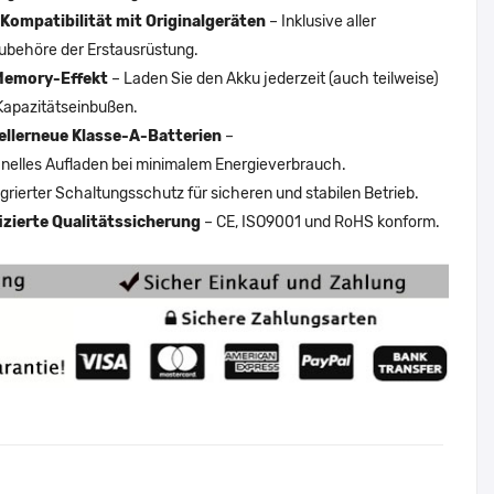
Kompatibilität mit Originalgeräten
– Inklusive aller
ubehöre der Erstausrüstung.
Memory-Effekt
– Laden Sie den Akku jederzeit (auch teilweise)
Kapazitätseinbußen.
ellerneue Klasse-A-Batterien
–
nelles Aufladen bei minimalem Energieverbrauch.
egrierter Schaltungsschutz für sicheren und stabilen Betrieb.
fizierte Qualitätssicherung
– CE, ISO9001 und RoHS konform.