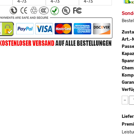
Sonde
Bestel
Zust
Art.-N
Passe
Kapaz
Span
Chemi
Kompa
Garan
Verfü
−
Liefer
Premi
Leistu