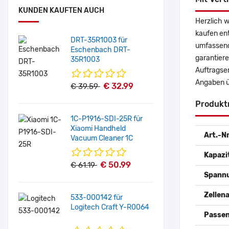
KUNDEN KAUFTEN AUCH
Herzlich 
kaufen en
DRT-35R1003 für
umfassende
Eschenbach DRT-
garantiere
35R1003
Auftragse
Angaben ü
€ 32.99
€ 39.59
Produkt
1C-P1916-SDI-25R für
Xiaomi Handheld
Art.-Nr
Vacuum Cleaner 1C
Kapazi
€ 50.99
€ 61.19
Spann
Zellena
533-000142 für
Logitech Craft Y-R0064
Passen