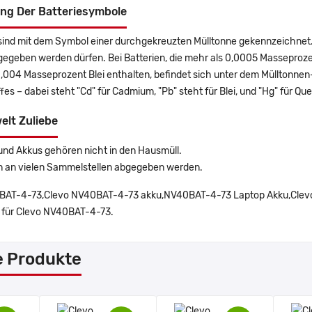
ng Der Batteriesymbole
sind mit dem Symbol einer durchgekreuzten Mülltonne gekennzeichnet. 
gegeben werden dürfen. Bei Batterien, die mehr als 0,0005 Masseproz
0,004 Masseprozent Blei enthalten, befindet sich unter dem Mülltonn
es – dabei steht "Cd" für Cadmium, "Pb" steht für Blei, und "Hg" für Que
elt Zuliebe
und Akkus gehören nicht in den Hausmüll.
n an vielen Sammelstellen abgegeben werden.
AT-4-73,Clevo NV40BAT-4-73 akku,NV40BAT-4-73 Laptop Akku,Clevo
 für Clevo NV40BAT-4-73.
e Produkte