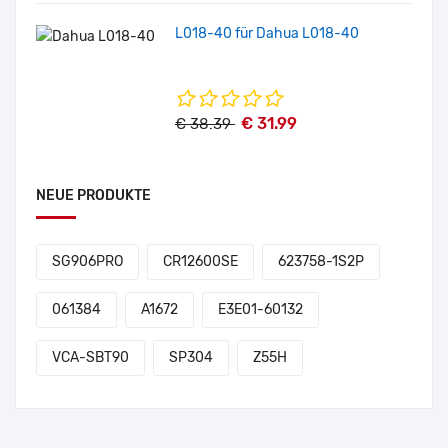
L018-40 für Dahua L018-40
€ 31.99
€ 38.39
NEUE PRODUKTE
SG906PRO
CR12600SE
623758-1S2P
061384
A1672
E3E01-60132
VCA-SBT90
SP304
Z55H