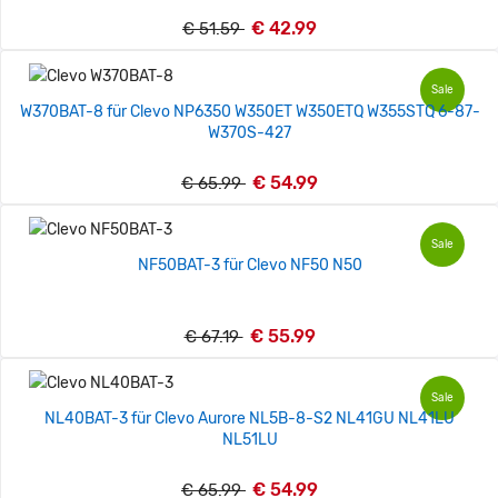
€ 42.99
€ 51.59
Sale
W370BAT-8 für Clevo NP6350 W350ET W350ETQ W355STQ 6-87-
W370S-427
€ 54.99
€ 65.99
Sale
NF50BAT-3 für Clevo NF50 N50
€ 55.99
€ 67.19
Sale
NL40BAT-3 für Clevo Aurore NL5B-8-S2 NL41GU NL41LU
NL51LU
€ 54.99
€ 65.99