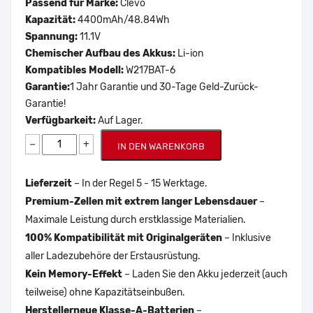
Passend für Marke:
Clevo
Kapazität:
4400mAh/48.84Wh
Spannung:
11.1V
Chemischer Aufbau des Akkus:
Li-ion
Kompatibles Modell:
W217BAT-6
Garantie:
1 Jahr Garantie und 30-Tage Geld-Zurück-
Garantie!
Verfügbarkeit:
Auf Lager.
−
+
IN DEN WARENKORB
Lieferzeit
– In der Regel 5 - 15 Werktage.
Premium-Zellen mit extrem langer Lebensdauer
–
Maximale Leistung durch erstklassige Materialien.
100% Kompatibilität mit Originalgeräten
– Inklusive
aller Ladezubehöre der Erstausrüstung.
Kein Memory-Effekt
– Laden Sie den Akku jederzeit (auch
teilweise) ohne Kapazitätseinbußen.
Herstellerneue Klasse-A-Batterien
–