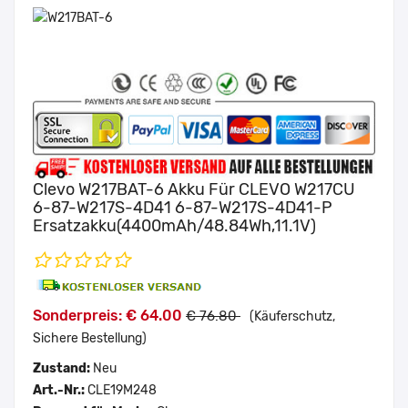
Clevo W217BAT-6 Akku Für CLEVO W217CU
6-87-W217S-4D41 6-87-W217S-4D41-P
Ersatzakku(4400mAh/48.84Wh,11.1V)
Sonderpreis: € 64.00
€ 76.80
(Käuferschutz,
Sichere Bestellung)
Zustand:
Neu
Art.-Nr.:
CLE19M248