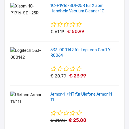
1C-P1916-SDI-25R für Xiaomi
Handheld Vacuum Cleaner 1C
€ 50.99
€ 61.19
533-000142 für Logitech Craft Y-
R0064
€ 23.99
€ 28.79
Armor-11/11T für Ulefone Armor 11
11T
€ 25.88
€ 31.06