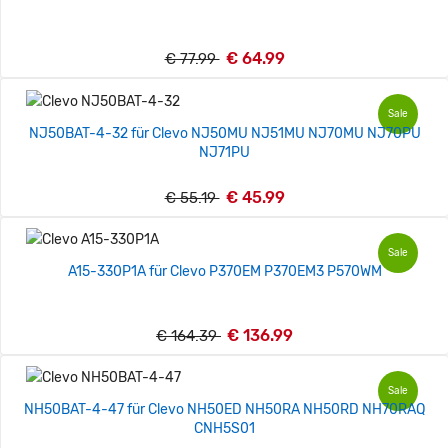
€ 64.99
€ 77.99
Sale
NJ50BAT-4-32 für Clevo NJ50MU NJ51MU NJ70MU NJ70PU
NJ71PU
€ 45.99
€ 55.19
Sale
A15-330P1A für Clevo P370EM P370EM3 P570WM
€ 136.99
€ 164.39
Sale
NH50BAT-4-47 für Clevo NH50ED NH50RA NH50RD NH70RAQ
CNH5S01