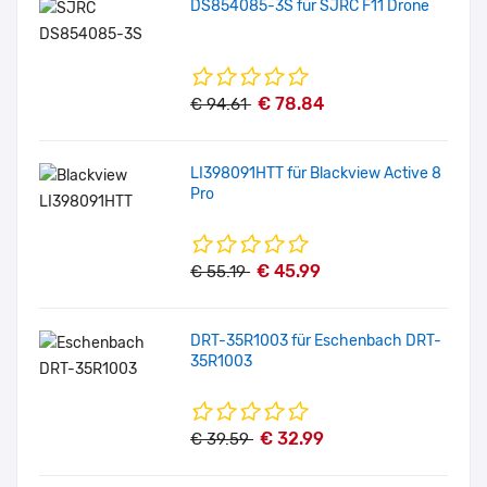
DS854085-3S für SJRC F11 Drone
€ 78.84
€ 94.61
LI398091HTT für Blackview Active 8
Pro
€ 45.99
€ 55.19
DRT-35R1003 für Eschenbach DRT-
35R1003
€ 32.99
€ 39.59