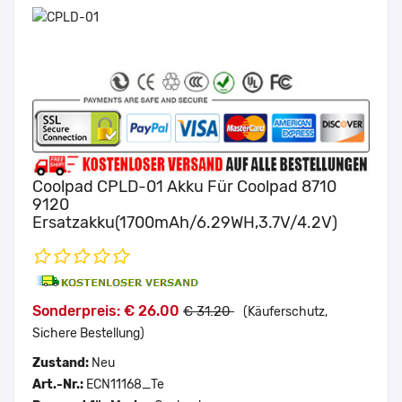
Coolpad CPLD-01 Akku Für Coolpad 8710
9120
Ersatzakku(1700mAh/6.29WH,3.7V/4.2V)
Sonderpreis: € 26.00
€ 31.20
(Käuferschutz,
Sichere Bestellung)
Zustand:
Neu
Art.-Nr.:
ECN11168_Te