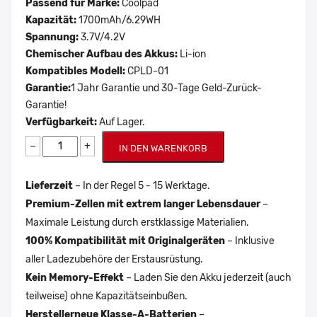
Passend für Marke:
Coolpad
Kapazität:
1700mAh/6.29WH
Spannung:
3.7V/4.2V
Chemischer Aufbau des Akkus:
Li-ion
Kompatibles Modell:
CPLD-01
Garantie:
1 Jahr Garantie und 30-Tage Geld-Zurück-
Garantie!
Verfügbarkeit:
Auf Lager.
−
+
IN DEN WARENKORB
Lieferzeit
– In der Regel 5 - 15 Werktage.
Premium-Zellen mit extrem langer Lebensdauer
–
Maximale Leistung durch erstklassige Materialien.
100% Kompatibilität mit Originalgeräten
– Inklusive
aller Ladezubehöre der Erstausrüstung.
Kein Memory-Effekt
– Laden Sie den Akku jederzeit (auch
teilweise) ohne Kapazitätseinbußen.
Herstellerneue Klasse-A-Batterien
–