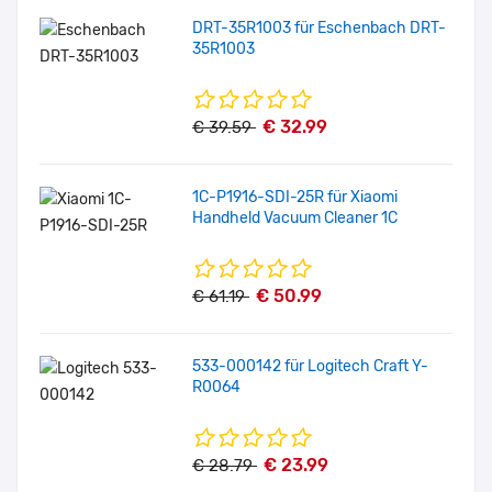
DRT-35R1003 für Eschenbach DRT-
35R1003
€ 32.99
€ 39.59
1C-P1916-SDI-25R für Xiaomi
Handheld Vacuum Cleaner 1C
€ 50.99
€ 61.19
533-000142 für Logitech Craft Y-
R0064
€ 23.99
€ 28.79