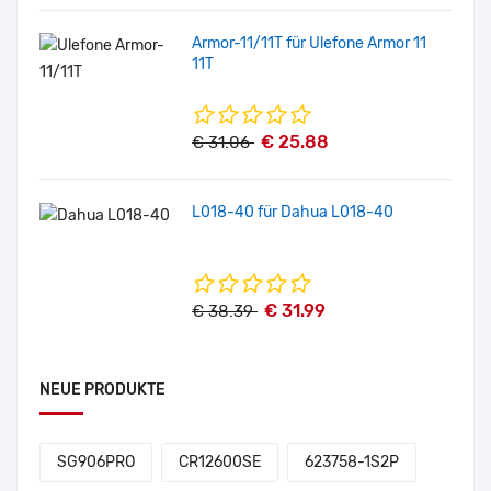
Armor-11/11T für Ulefone Armor 11
11T
€ 25.88
€ 31.06
L018-40 für Dahua L018-40
€ 31.99
€ 38.39
NEUE PRODUKTE
SG906PRO
CR12600SE
623758-1S2P