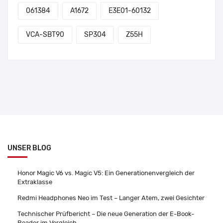
061384
A1672
E3E01-60132
VCA-SBT90
SP304
Z55H
UNSER BLOG
Honor Magic V6 vs. Magic V5: Ein Generationenvergleich der
Extraklasse
Redmi Headphones Neo im Test – Langer Atem, zwei Gesichter
Technischer Prüfbericht – Die neue Generation der E-Book-
Reader im Vergleich