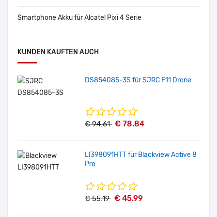
Smartphone Akku für Alcatel Pixi 4 Serie
KUNDEN KAUFTEN AUCH
DS854085-3S für SJRC F11 Drone
€ 78.84
€ 94.61
LI398091HTT für Blackview Active 8
Pro
€ 45.99
€ 55.19