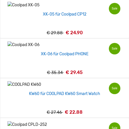
Sale
XK-05 für Coolpad CP12
€ 24.90
€ 29.88
Sale
XK-06 für Coolpad PHONE
€ 29.45
€ 35.34
Sale
KW60 für COOLPAD KW60 Smart Watch
€ 22.88
€ 27.46
Sale