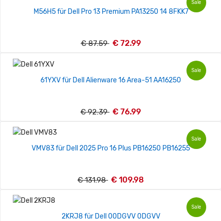
Sale
M56H5 für Dell Pro 13 Premium PA13250 14 8FKK7
€ 72.99
€ 87.59
Sale
61YXV für Dell Alienware 16 Area-51 AA16250
€ 76.99
€ 92.39
Sale
VMV83 für Dell 2025 Pro 16 Plus PB16250 PB16255
€ 109.98
€ 131.98
Sale
2KRJ8 für Dell 00DGVV 0DGVV