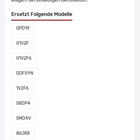
lediglich der eindeutigen Identifikation.
Ersetzt Folgende Modelle
0PD19
01V2F
01V2F6
0DFVYN
1V2F6
58DP4
5MD4V
86JK8