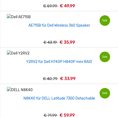
€ 49.99
€ 59.99
Sale
AE715B für Dell Wireless 360 Speaker
€ 35.99
€ 43.19
Sale
Y2RV2 für Dell H740P H840P mini RAID
€ 33.99
€ 40.79
Sale
N8K40 für DELL Latitude 7350 Detachable
€ 59.99
€ 71.99