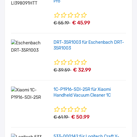
Pro
€ 45.99
€ 55.19
DRT-35R1003 für Eschenbach DRT-
35R1003
€ 32.99
€ 39.59
1C-P1916-SDI-25R für Xiaomi
Handheld Vacuum Cleaner 1C
€ 50.99
€ 61.19
533-000142 für Logitech Craft Y-