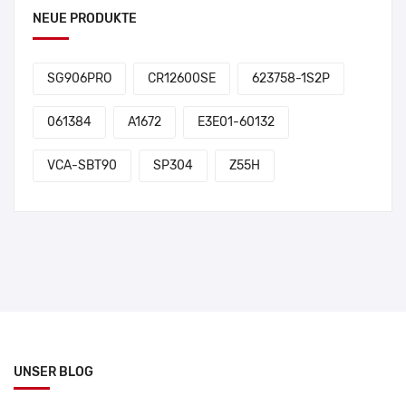
NEUE PRODUKTE
SG906PRO
CR12600SE
623758-1S2P
061384
A1672
E3E01-60132
VCA-SBT90
SP304
Z55H
UNSER BLOG