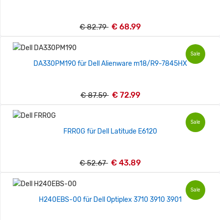
€ 68.99
€ 82.79
Sale
DA330PM190 für Dell Alienware m18/R9-7845HX
€ 72.99
€ 87.59
Sale
FRR0G für Dell Latitude E6120
€ 43.89
€ 52.67
Sale
H240EBS-00 für Dell Optiplex 3710 3910 3901