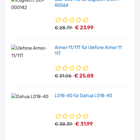
R0064
€ 23.99
€ 28.79
Armor-11/11T für Ulefone Armor 11
11T
€ 25.88
€ 31.06
L018-40 für Dahua L018-40
€ 31.99
€ 38.39