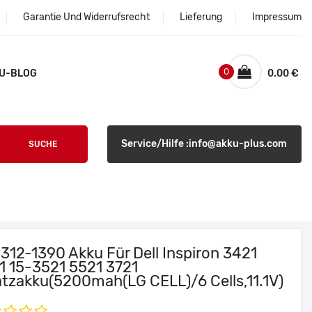
Garantie Und Widerrufsrecht
Lieferung
Impressum
0
U-BLOG
0.00 €
Service/Hilfe :info@akku-plus.com
SUCHE
 312-1390 Akku Für Dell Inspiron 3421
1 15-3521 5521 3721
atzakku(5200mah(LG CELL)/6 Cells,11.1V)