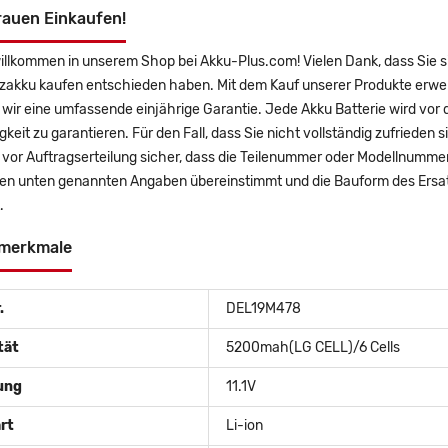
rauen Einkaufen!
illkommen in unserem Shop bei Akku-Plus.com! Vielen Dank, dass Sie s
zakku kaufen entschieden haben. Mit dem Kauf unserer Produkte erwerb
wir eine umfassende einjährige Garantie. Jede Akku Batterie wird vor
gkeit zu garantieren. Für den Fall, dass Sie nicht vollständig zufrieden 
e vor Auftragserteilung sicher, dass die Teilenummer oder Modellnummer
den unten genannten Angaben übereinstimmt und die Bauform des Ersat
.
merkmale
.
DEL19M478
tät
5200mah(LG CELL)/6 Cells
ung
11.1V
rt
Li-ion