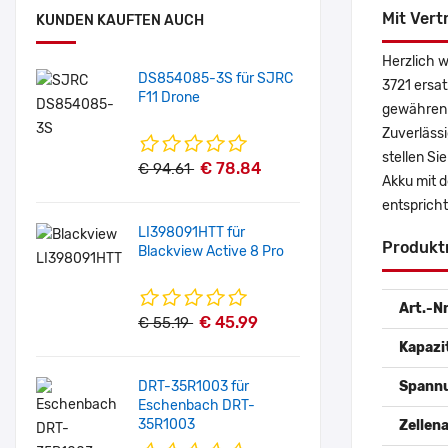
Mit Vert
KUNDEN KAUFTEN AUCH
Herzlich w
DS854085-3S für SJRC
3721 ersat
F11 Drone
gewähren 
Zuverlässi
stellen Si
€ 78.84
€ 94.61
Akku mit 
entspricht
LI398091HTT für
Produkt
Blackview Active 8 Pro
Art.-Nr
€ 45.99
€ 55.19
Kapazi
DRT-35R1003 für
Spann
Eschenbach DRT-
35R1003
Zellena