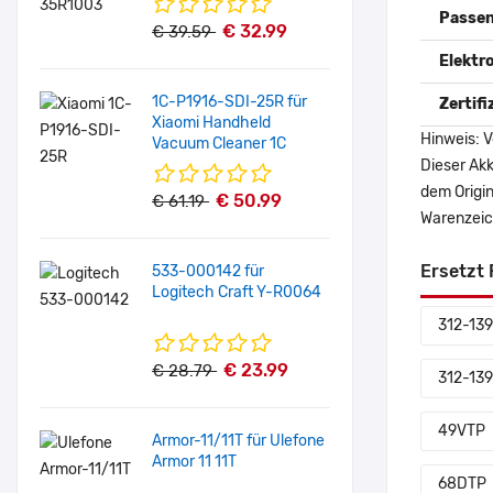
Passen
€ 32.99
€ 39.59
Elektr
1C-P1916-SDI-25R für
Zertif
Xiaomi Handheld
Hinweis: V
Vacuum Cleaner 1C
Dieser Akk
dem Origi
€ 50.99
€ 61.19
Warenzeich
Ersetzt 
533-000142 für
Logitech Craft Y-R0064
312-13
€ 23.99
€ 28.79
312-13
49VTP
Armor-11/11T für Ulefone
Armor 11 11T
68DTP