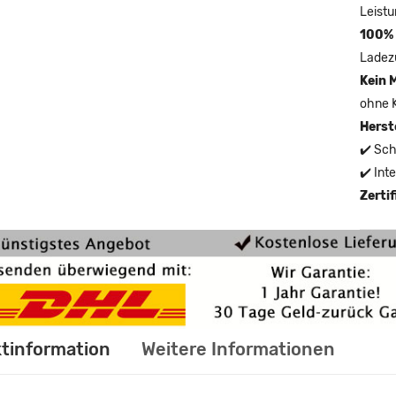
Leistu
100% 
Ladez
Kein 
ohne 
Herst
✔️ Sch
✔️ Int
Zerti
tinformation
Weitere Informationen