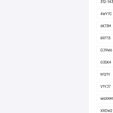
312-14
4WY7C
6K73M
8RT13
DJ9W6
G35K4
N121Y
V1YJ7
W6XNM
XRDW2