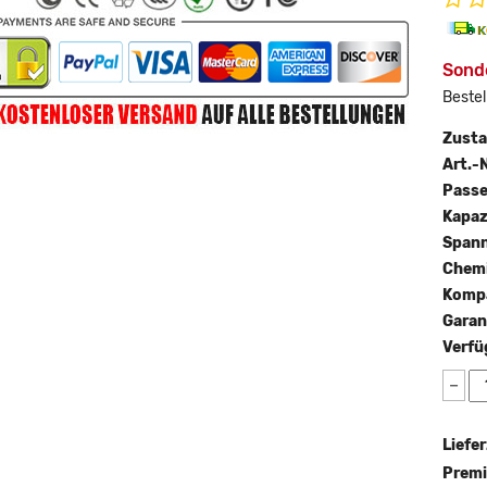
Sond
Bestel
Zust
Art.-N
Passe
Kapaz
Span
Chemi
Kompa
Garan
Verfü
−
Liefer
Premi