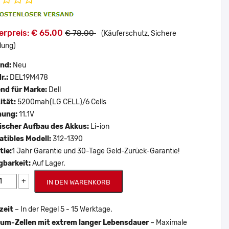
erpreis: € 65.00
€ 78.00
(Käuferschutz, Sichere
lung)
and:
Neu
r.:
DEL19M478
nd für Marke:
Dell
ität:
5200mah(LG CELL)/6 Cells
nung:
11.1V
scher Aufbau des Akkus:
Li-ion
tibles Modell:
312-1390
tie:
1 Jahr Garantie und 30-Tage Geld-Zurück-Garantie!
gbarkeit:
Auf Lager.
+
IN DEN WARENKORB
zeit
– In der Regel 5 - 15 Werktage.
um-Zellen mit extrem langer Lebensdauer
– Maximale