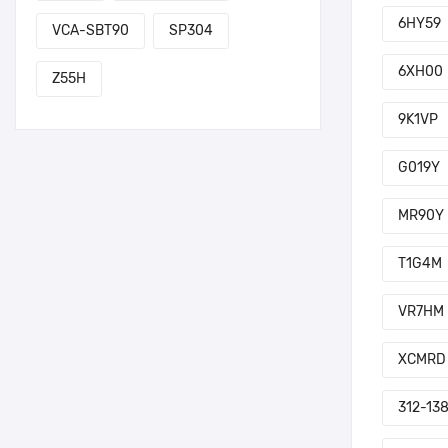
6HY59
VCA-SBT90
SP304
6XH00
Z55H
9K1VP
G019Y
MR90Y
T1G4M
VR7HM
XCMRD
312-13