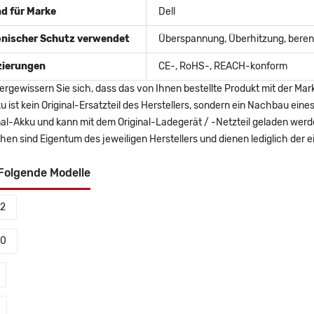
d für Marke
Dell
onischer Schutz verwendet
Überspannung, Überhitzung, berent
izierungen
CE-, RoHS-, REACH-konform
ergewissern Sie sich, dass das von Ihnen bestellte Produkt mit der Mar
u ist kein Original-Ersatzteil des Herstellers, sondern ein Nachbau ei
nal-Akku und kann mit dem Original-Ladegerät / -Netzteil geladen wer
en sind Eigentum des jeweiligen Herstellers und dienen lediglich der ei
Folgende Modelle
92
90