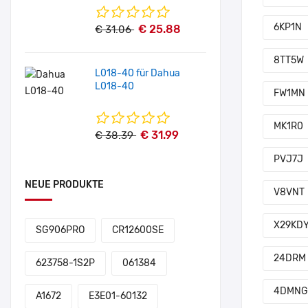
6KP1N
€ 25.88
€ 31.06
8TT5W
L018-40 für Dahua
L018-40
FW1MN
MK1R0
€ 31.99
€ 38.39
PVJ7J
NEUE PRODUKTE
V8VNT
X29KD
SG906PRO
CR12600SE
24DRM
623758-1S2P
061384
4DMNG
A1672
E3E01-60132