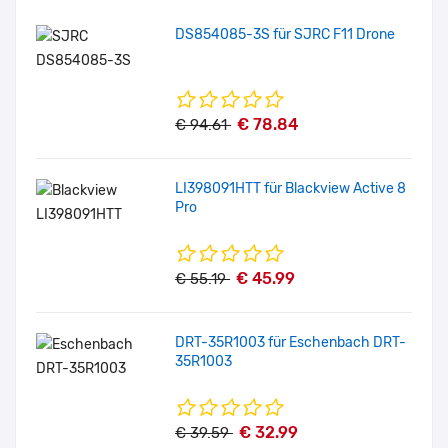
DS854085-3S für SJRC F11 Drone
€ 78.84
€ 94.61
LI398091HTT für Blackview Active 8
Pro
€ 45.99
€ 55.19
DRT-35R1003 für Eschenbach DRT-
35R1003
€ 32.99
€ 39.59