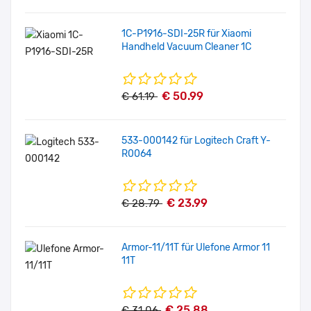
1C-P1916-SDI-25R für Xiaomi
Handheld Vacuum Cleaner 1C
€ 50.99
€ 61.19
533-000142 für Logitech Craft Y-
R0064
€ 23.99
€ 28.79
Armor-11/11T für Ulefone Armor 11
11T
€ 25.88
€ 31.06