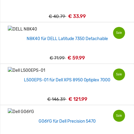
€ 33.99
€ 40.79
Sale
N8K40 für DELL Latitude 7350 Detachable
€ 59.99
€ 71.99
Sale
L500EPS-01 für Dell XPS 8950 Optiplex 7000
€ 121.99
€ 146.39
Sale
G06YG für Dell Precision 5470