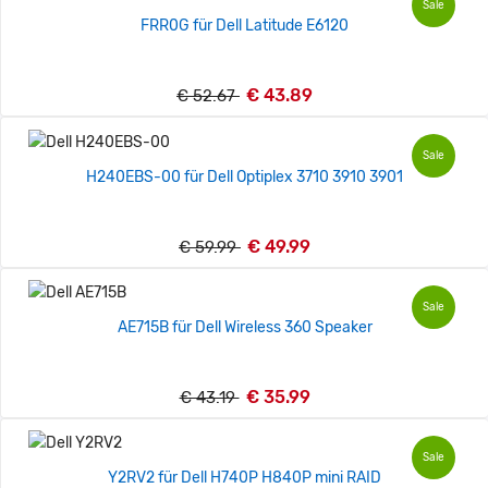
Sale
FRR0G für Dell Latitude E6120
€ 43.89
€ 52.67
Sale
H240EBS-00 für Dell Optiplex 3710 3910 3901
€ 49.99
€ 59.99
Sale
AE715B für Dell Wireless 360 Speaker
€ 35.99
€ 43.19
Sale
Y2RV2 für Dell H740P H840P mini RAID