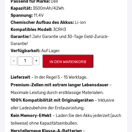
Passend für Marke:
Dell
Kapazität:
3500mAh/42Wh
Spannung:
11.4V
Chemischer Aufbau des Akkus:
Li-ion
Kompatibles Modell:
3CRH3
Garantie:
1 Jahr Garantie und 30-Tage Geld-Zurück-
Garantie!
Verfügbarkeit:
Auf Lager.
−
+
IN DEN WARENKORB
Lieferzeit
– In der Regel 5 - 15 Werktage.
Premium-Zellen mit extrem langer Lebensdauer
–
Maximale Leistung durch erstklassige Materialien.
100% Kompatibilität mit Originalgeräten
– Inklusive
aller Ladezubehöre der Erstausrüstung.
Kein Memory-Effekt
– Laden Sie den Akku jederzeit (auch
teilweise) ohne Kapazitätseinbußen.
Herstellerneue Klasse-A-Batterien
–