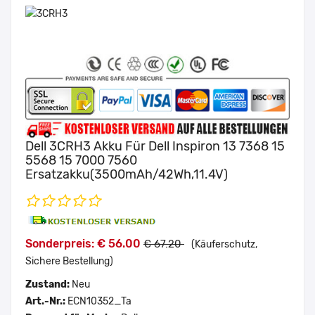
Dell 3CRH3 Akku Für Dell Inspiron 13 7368 15
5568 15 7000 7560
Ersatzakku(3500mAh/42Wh,11.4V)
Sonderpreis: € 56.00
€ 67.20
(Käuferschutz,
Sichere Bestellung)
Zustand:
Neu
Art.-Nr.:
ECN10352_Ta