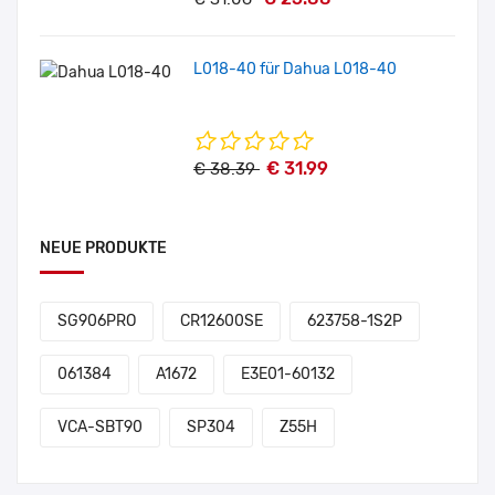
L018-40 für Dahua L018-40
€ 31.99
€ 38.39
NEUE PRODUKTE
SG906PRO
CR12600SE
623758-1S2P
061384
A1672
E3E01-60132
VCA-SBT90
SP304
Z55H