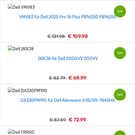
Sale
VMV83 für Dell 2025 Pro 16 Plus PB16250 PB16255
€ 109.98
€ 131.98
Sale
2KRJ8 für Dell 00DGVV 0DGVV
€ 68.99
€ 82.79
Sale
DA330PM190 für Dell Alienware m18/R9-7845HX
€ 72.99
€ 87.59