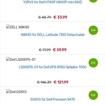
Y2RV2 für Dell H740P H840P mini RAID
€ 33.99
€ 40.79
Sale
N8K40 für DELL Latitude 7350 Detachable
€ 59.99
€ 71.99
Sale
L500EPS-01 für Dell XPS 8950 Optiplex 7000
€ 121.99
€ 146.39
Sale
G06YG für Dell Precision 5470