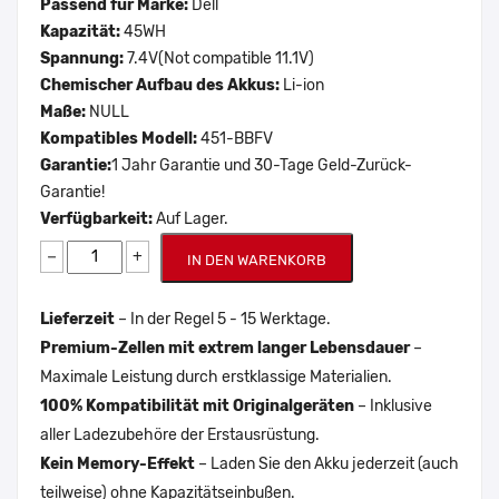
Passend für Marke:
Dell
Kapazität:
45WH
Spannung:
7.4V(Not compatible 11.1V)
Chemischer Aufbau des Akkus:
Li-ion
Maße:
NULL
Kompatibles Modell:
451-BBFV
Garantie:
1 Jahr Garantie und 30-Tage Geld-Zurück-
Garantie!
Verfügbarkeit:
Auf Lager.
−
+
IN DEN WARENKORB
Lieferzeit
– In der Regel 5 - 15 Werktage.
Premium-Zellen mit extrem langer Lebensdauer
–
Maximale Leistung durch erstklassige Materialien.
100% Kompatibilität mit Originalgeräten
– Inklusive
aller Ladezubehöre der Erstausrüstung.
Kein Memory-Effekt
– Laden Sie den Akku jederzeit (auch
teilweise) ohne Kapazitätseinbußen.