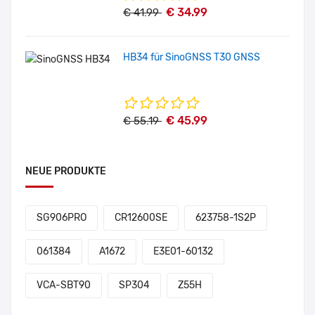
€ 34.99
€ 41.99
HB34 für SinoGNSS T30 GNSS
€ 45.99
€ 55.19
NEUE PRODUKTE
SG906PRO
CR12600SE
623758-1S2P
061384
A1672
E3E01-60132
VCA-SBT90
SP304
Z55H