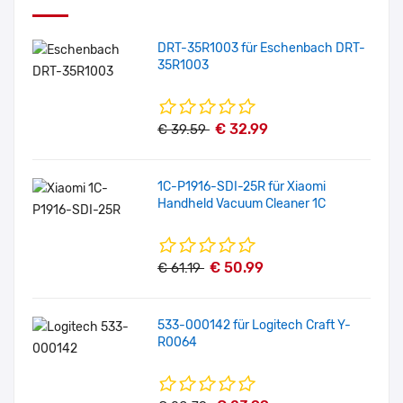
DRT-35R1003 für Eschenbach DRT-
35R1003
€ 32.99
€ 39.59
1C-P1916-SDI-25R für Xiaomi
Handheld Vacuum Cleaner 1C
€ 50.99
€ 61.19
533-000142 für Logitech Craft Y-
R0064