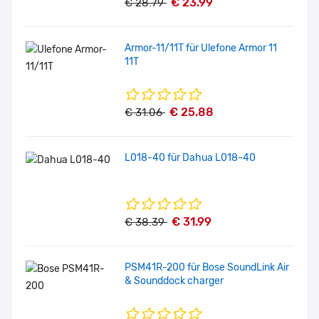
€ 23.99
€ 28.79
Armor-11/11T für Ulefone Armor 11
11T
€ 25.88
€ 31.06
L018-40 für Dahua L018-40
€ 31.99
€ 38.39
PSM41R-200 für Bose SoundLink Air
& Sounddock charger