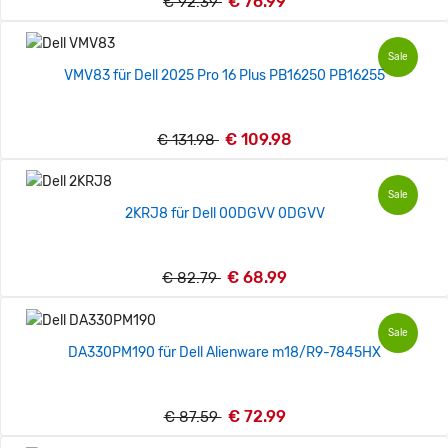
€ 76.99
€ 92.39
Sale
VMV83 für Dell 2025 Pro 16 Plus PB16250 PB16255
€ 109.98
€ 131.98
Sale
2KRJ8 für Dell 00DGVV 0DGVV
€ 68.99
€ 82.79
Sale
DA330PM190 für Dell Alienware m18/R9-7845HX
€ 72.99
€ 87.59