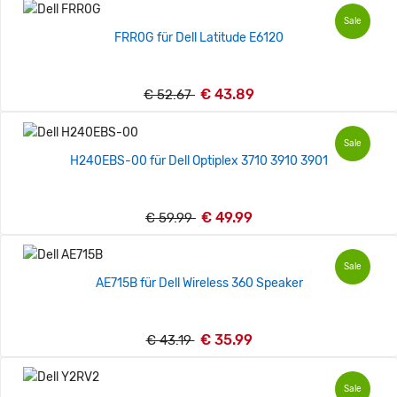
Sale
FRR0G für Dell Latitude E6120
€ 43.89
€ 52.67
Sale
H240EBS-00 für Dell Optiplex 3710 3910 3901
€ 49.99
€ 59.99
Sale
AE715B für Dell Wireless 360 Speaker
€ 35.99
€ 43.19
Sale