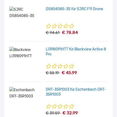
DS854085-3S für SJRC F11 Drone
€ 78.84
€ 94.61
LI398091HTT für Blackview Active 8
Pro
€ 45.99
€ 55.19
DRT-35R1003 für Eschenbach DRT-
35R1003
€ 32.99
€ 39.59