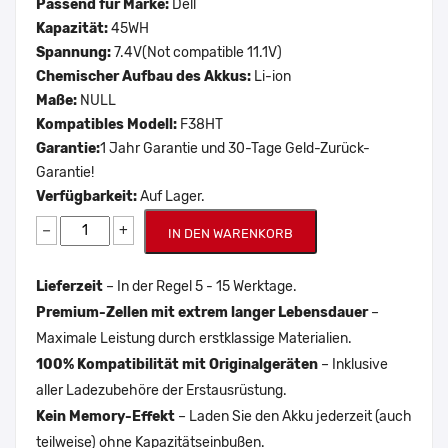
Passend für Marke:
Dell
Kapazität:
45WH
Spannung:
7.4V(Not compatible 11.1V)
Chemischer Aufbau des Akkus:
Li-ion
Maße:
NULL
Kompatibles Modell:
F38HT
Garantie:
1 Jahr Garantie und 30-Tage Geld-Zurück-
Garantie!
Verfügbarkeit:
Auf Lager.
−
+
IN DEN WARENKORB
Lieferzeit
– In der Regel 5 - 15 Werktage.
Premium-Zellen mit extrem langer Lebensdauer
–
Maximale Leistung durch erstklassige Materialien.
100% Kompatibilität mit Originalgeräten
– Inklusive
aller Ladezubehöre der Erstausrüstung.
Kein Memory-Effekt
– Laden Sie den Akku jederzeit (auch
teilweise) ohne Kapazitätseinbußen.