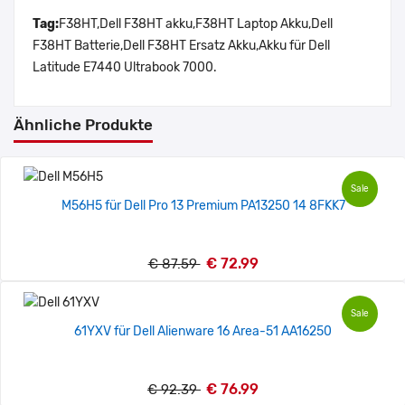
Tag:
F38HT,Dell F38HT akku,F38HT Laptop Akku,Dell
F38HT Batterie,Dell F38HT Ersatz Akku,Akku für Dell
Latitude E7440 Ultrabook 7000.
Ähnliche Produkte
Sale
M56H5 für Dell Pro 13 Premium PA13250 14 8FKK7
€ 72.99
€ 87.59
Sale
61YXV für Dell Alienware 16 Area-51 AA16250
€ 76.99
€ 92.39