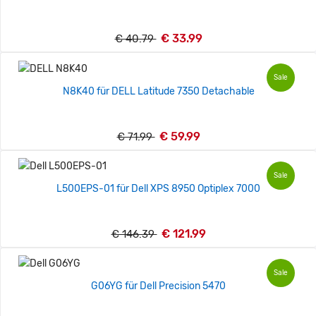
€ 33.99
€ 40.79
Sale
N8K40 für DELL Latitude 7350 Detachable
€ 59.99
€ 71.99
Sale
L500EPS-01 für Dell XPS 8950 Optiplex 7000
€ 121.99
€ 146.39
Sale
G06YG für Dell Precision 5470