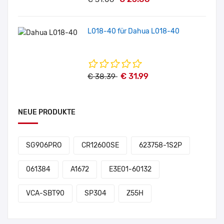
L018-40 für Dahua L018-40
€ 31.99
€ 38.39
NEUE PRODUKTE
SG906PRO
CR12600SE
623758-1S2P
061384
A1672
E3E01-60132
VCA-SBT90
SP304
Z55H