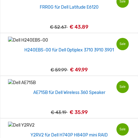
Sale
FRR0G für Dell Latitude E6120
€ 43.89
€ 52.67
Sale
H240EBS-00 für Dell Optiplex 3710 3910 3901
€ 49.99
€ 59.99
Sale
AE715B für Dell Wireless 360 Speaker
€ 35.99
€ 43.19
Sale
Y2RV2 für Dell H740P H840P mini RAID