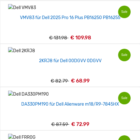
Sale
VMV83 für Dell 2025 Pro 16 Plus PB16250 PB16255
€ 109.98
€ 131.98
Sale
2KRJ8 für Dell 00DGVV 0DGVV
€ 68.99
€ 82.79
Sale
DA330PM190 für Dell Alienware m18/R9-7845HX
€ 72.99
€ 87.59