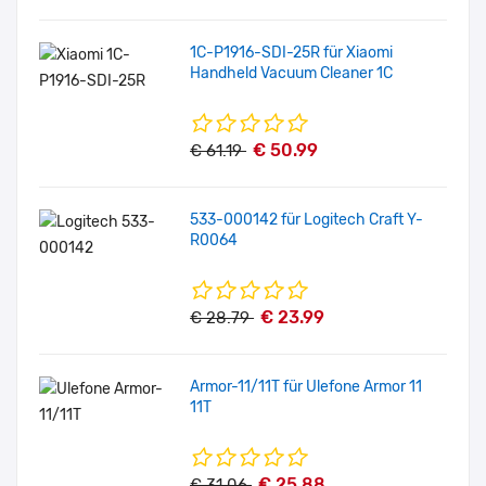
1C-P1916-SDI-25R für Xiaomi
Handheld Vacuum Cleaner 1C
€ 50.99
€ 61.19
533-000142 für Logitech Craft Y-
R0064
€ 23.99
€ 28.79
Armor-11/11T für Ulefone Armor 11
11T
€ 25.88
€ 31.06