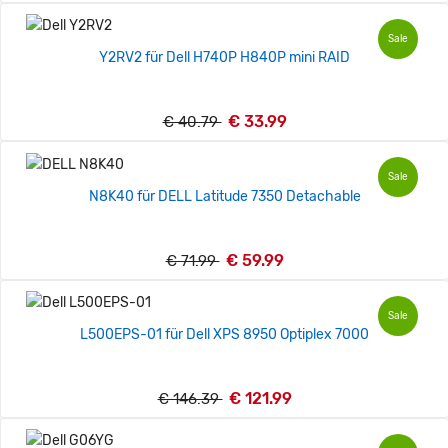
Sale
Y2RV2 für Dell H740P H840P mini RAID
€ 33.99
€ 40.79
Sale
N8K40 für DELL Latitude 7350 Detachable
€ 59.99
€ 71.99
Sale
L500EPS-01 für Dell XPS 8950 Optiplex 7000
€ 121.99
€ 146.39