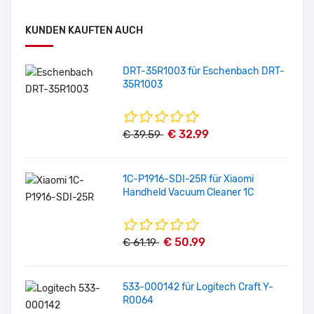
KUNDEN KAUFTEN AUCH
DRT-35R1003 für Eschenbach DRT-
35R1003
€ 32.99
€ 39.59
1C-P1916-SDI-25R für Xiaomi
Handheld Vacuum Cleaner 1C
€ 50.99
€ 61.19
533-000142 für Logitech Craft Y-
R0064