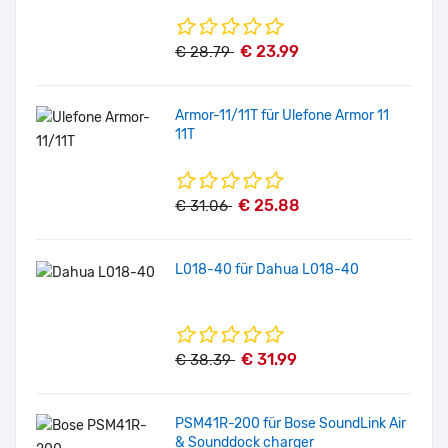
€ 23.99
€ 28.79
Armor-11/11T für Ulefone Armor 11
11T
€ 25.88
€ 31.06
L018-40 für Dahua L018-40
€ 31.99
€ 38.39
PSM41R-200 für Bose SoundLink Air
& Sounddock charger