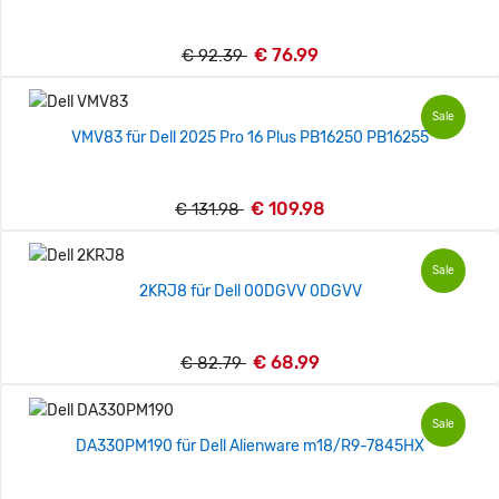
€ 76.99
€ 92.39
Sale
VMV83 für Dell 2025 Pro 16 Plus PB16250 PB16255
€ 109.98
€ 131.98
Sale
2KRJ8 für Dell 00DGVV 0DGVV
€ 68.99
€ 82.79
Sale
DA330PM190 für Dell Alienware m18/R9-7845HX