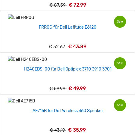
€ 72.99
€ 87.59
Sale
FRR0G für Dell Latitude E6120
€ 43.89
€ 52.67
Sale
H240EBS-00 für Dell Optiplex 3710 3910 3901
€ 49.99
€ 59.99
Sale
AE715B für Dell Wireless 360 Speaker
€ 35.99
€ 43.19