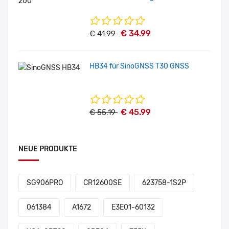
€ 34.99
€ 41.99
HB34 für SinoGNSS T30 GNSS
€ 45.99
€ 55.19
NEUE PRODUKTE
SG906PRO
CR12600SE
623758-1S2P
061384
A1672
E3E01-60132