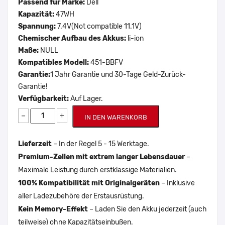
Passend für Marke:
Dell
Kapazität:
47WH
Spannung:
7.4V(Not compatible 11.1V)
Chemischer Aufbau des Akkus:
li-ion
Maße:
NULL
Kompatibles Modell:
451-BBFV
Garantie:
1 Jahr Garantie und 30-Tage Geld-Zurück-
Garantie!
Verfügbarkeit:
Auf Lager.
−
+
IN DEN WARENKORB
Lieferzeit
– In der Regel 5 - 15 Werktage.
Premium-Zellen mit extrem langer Lebensdauer
–
Maximale Leistung durch erstklassige Materialien.
100% Kompatibilität mit Originalgeräten
– Inklusive
aller Ladezubehöre der Erstausrüstung.
Kein Memory-Effekt
– Laden Sie den Akku jederzeit (auch
teilweise) ohne Kapazitätseinbußen.