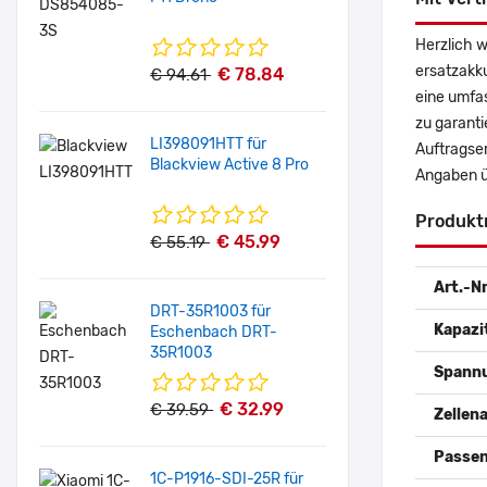
Herzlich 
ersatzakk
€ 78.84
€ 94.61
eine umfas
zu garanti
LI398091HTT für
Auftragser
Blackview Active 8 Pro
Angaben ü
Produkt
€ 45.99
€ 55.19
Art.-Nr
DRT-35R1003 für
Kapazi
Eschenbach DRT-
35R1003
Spann
€ 32.99
€ 39.59
Zellena
Passen
1C-P1916-SDI-25R für