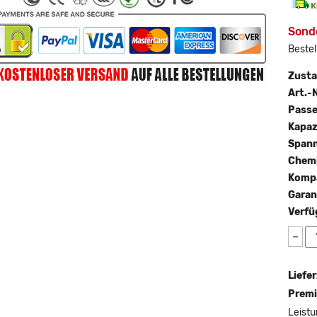
Sonde
Bestel
Zust
Art.-N
Passe
Kapaz
Span
Chemi
Kompa
Garan
Verfü
−
Liefer
Premi
Leistu