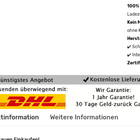
100% 
Ladez
Kein 
ohne 
Herst
✔️ Sch
✔️ Int
Zerti
tinformation
Weitere Informationen
rauen Einkaufen!