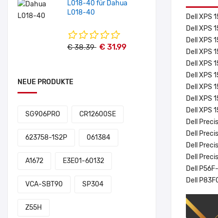
L018-40 für Dahua
L018-40
Dell XPS 
Dell XPS 
Dell XPS 
€ 31.99
€ 38.39
Dell XPS 
Dell XPS 
Dell XPS 
NEUE PRODUKTE
Dell XPS 
Dell XPS 
Dell XPS 
SG906PRO
CR12600SE
Dell Preci
Dell Preci
623758-1S2P
061384
Dell Prec
Dell Prec
A1672
E3E01-60132
Dell P56F
Dell P83F
VCA-SBT90
SP304
Z55H