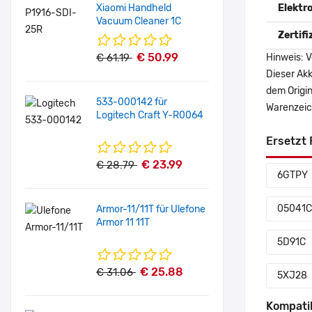
Xiaomi Handheld
Elektr
Vacuum Cleaner 1C
Zertif
€ 50.99
€ 61.19
Hinweis: V
Dieser Akk
dem Origi
533-000142 für
Warenzeich
Logitech Craft Y-R0064
Ersetzt 
€ 23.99
€ 28.79
6GTPY
05041C
Armor-11/11T für Ulefone
Armor 11 11T
5D91C
€ 25.88
€ 31.06
5XJ28
Kompati