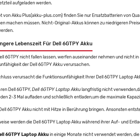
etzteil aufgeladen werden.
t von Akku Plus(akku-plus.com) finden Sie nur Ersatzbatterien von Qu
gen machen müssen. Nicht-Original-Akkus können zu niedrigeren Preise
erden.
ngere Lebenszeit Für Dell 6GTPY Akku
Dell 6GTPY nicht fallen lassen, werfen auseinander nehmen und nicht in 
unfähigkeit der Dell 6GTPY Akku verursachen.
hluss verursacht die Funktionsunfähigkeit Ihrer Dell 6GTPY Laptop Ak
Ihren Dell 6GTPY,
Dell 6GTPY Laptop Akku
langfristig nicht verwenden,
 den 2-3 Mal aufladen und schließlich entladen,um die maximale Kapazi
 Dell 6GTPY Akku nicht mit Hitze in Berührung bringen. Ansonsten entst
eise werden die Dell 6GTPY Laptop Akku während ihrer Auf- und Entl
ell 6GTPY Laptop Akku
in einige Monate nicht verwendet werden, die n