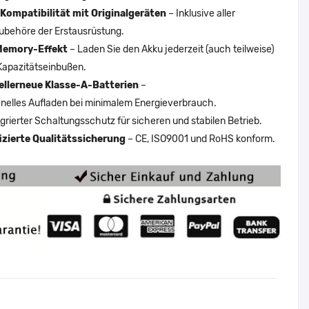
Kompatibilität mit Originalgeräten
– Inklusive aller
ubehöre der Erstausrüstung.
Memory-Effekt
– Laden Sie den Akku jederzeit (auch teilweise)
Kapazitätseinbußen.
ellerneue Klasse-A-Batterien
–
nelles Aufladen bei minimalem Energieverbrauch.
egrierter Schaltungsschutz für sicheren und stabilen Betrieb.
fizierte Qualitätssicherung
– CE, ISO9001 und RoHS konform.