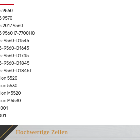
15 9560
15 9570
15 2017 9560
15 9560 i7-7700HQ
15-9560-D1545
15-9560-D1645
15-9560-D1745
15-9560-D1845
15-9560-D1845T
sion 5520
sion 5530
ision M5520
ision M5530
-001
001