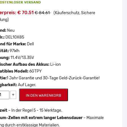
rpreis: € 70.51
€ 84.61
(Käuferschutz, Sichere
lung)
and:
Neu
r.:
DEL10X85
nd für Marke:
Dell
ität:
97Wh
nung:
11.4V/13.35V
scher Aufbau des Akkus:
Li-ion
tibles Modell:
6GTPY
tie:
1 Jahr Garantie und 30-Tage Geld-Zurück-Garantie!
gbarkeit:
Auf Lager.
+
IN DEN WARENKORB
zeit
– In der Regel 5 - 15 Werktage.
um-Zellen mit extrem langer Lebensdauer
– Maximale
ng durch erstklassige Materialien.