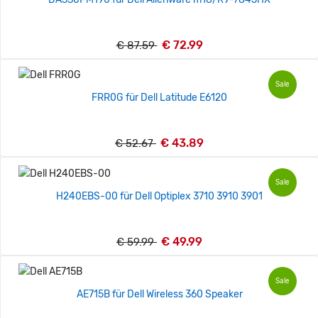
€ 72.99
€ 87.59
Sale
FRR0G für Dell Latitude E6120
€ 43.89
€ 52.67
Sale
H240EBS-00 für Dell Optiplex 3710 3910 3901
€ 49.99
€ 59.99
Sale
AE715B für Dell Wireless 360 Speaker