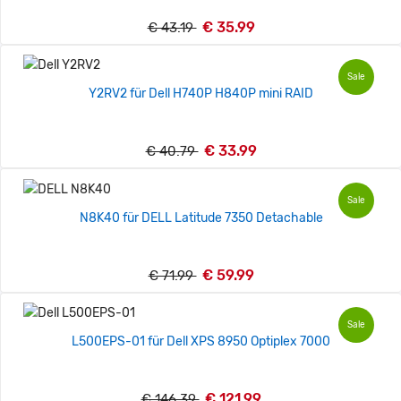
€ 35.99
€ 43.19
Sale
Y2RV2 für Dell H740P H840P mini RAID
€ 33.99
€ 40.79
Sale
N8K40 für DELL Latitude 7350 Detachable
€ 59.99
€ 71.99
Sale
L500EPS-01 für Dell XPS 8950 Optiplex 7000
€ 121.99
€ 146.39