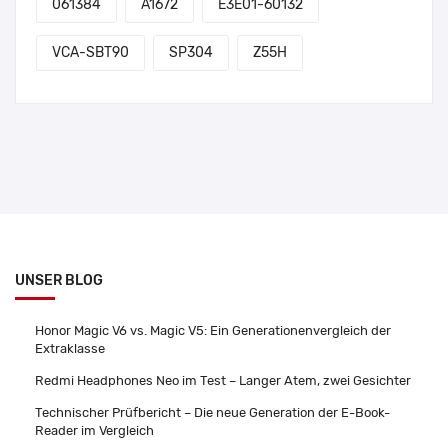
061384
A1672
E3E01-60132
VCA-SBT90
SP304
Z55H
UNSER BLOG
Honor Magic V6 vs. Magic V5: Ein Generationenvergleich der
Extraklasse
Redmi Headphones Neo im Test – Langer Atem, zwei Gesichter
Technischer Prüfbericht – Die neue Generation der E-Book-
Reader im Vergleich