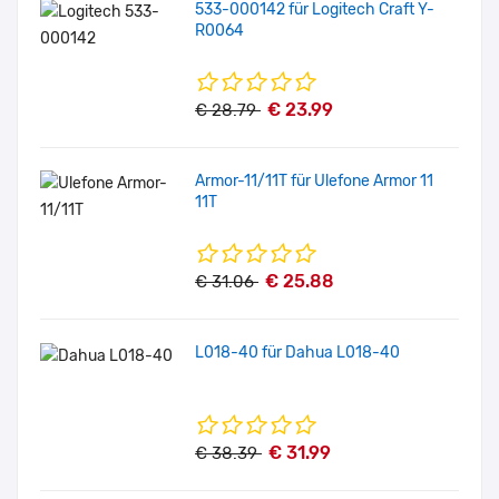
533-000142 für Logitech Craft Y-
R0064
€ 23.99
€ 28.79
Armor-11/11T für Ulefone Armor 11
11T
€ 25.88
€ 31.06
L018-40 für Dahua L018-40
€ 31.99
€ 38.39