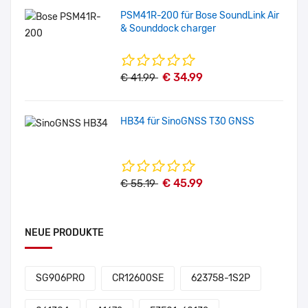
PSM41R-200 für Bose SoundLink Air
& Sounddock charger
€ 34.99
€ 41.99
HB34 für SinoGNSS T30 GNSS
€ 45.99
€ 55.19
NEUE PRODUKTE
SG906PRO
CR12600SE
623758-1S2P