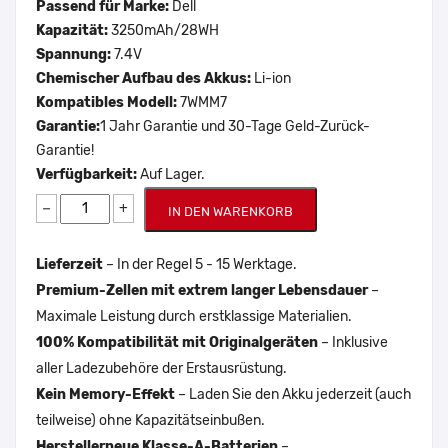
Passend für Marke:
Dell
Kapazität:
3250mAh/28WH
Spannung:
7.4V
Chemischer Aufbau des Akkus:
Li-ion
Kompatibles Modell:
7WMM7
Garantie:
1 Jahr Garantie und 30-Tage Geld-Zurück-
Garantie!
Verfügbarkeit:
Auf Lager.
−
+
IN DEN WARENKORB
Lieferzeit
– In der Regel 5 - 15 Werktage.
Premium-Zellen mit extrem langer Lebensdauer
–
Maximale Leistung durch erstklassige Materialien.
100% Kompatibilität mit Originalgeräten
– Inklusive
aller Ladezubehöre der Erstausrüstung.
Kein Memory-Effekt
– Laden Sie den Akku jederzeit (auch
teilweise) ohne Kapazitätseinbußen.
Herstellerneue Klasse-A-Batterien
–