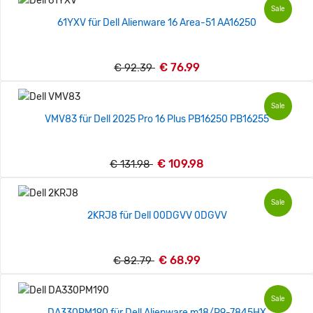
Sale
61YXV für Dell Alienware 16 Area-51 AA16250
€ 76.99
€ 92.39
Sale
VMV83 für Dell 2025 Pro 16 Plus PB16250 PB16255
€ 109.98
€ 131.98
Sale
2KRJ8 für Dell 00DGVV 0DGVV
€ 68.99
€ 82.79
Sale
DA330PM190 für Dell Alienware m18/R9-7845HX